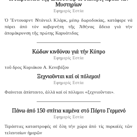
Μυστηρίων
Εφημερίς Εστία
Ὁ Ἔντουαρντ Ντάνιελ Κλάρκ, μέσῳ δωροδοκίας, κατάφερε νά
πάρει ἀπό τόν κυβερνήτη τῆς Ἀθήνας ἄδεια γιά τήν
ἀπομάκρυνση τῆς πρώτης Καρυάτιδας
Κώδων κινδύνου γιά τήν Κύπρο
Εφημερίς Εστία
τοῦ δρος Κυριάκου Α. Κενεβέζου
Ξεχνιοῦνται καί οἱ πόλεμοι!
Εφημερίς Εστία
Φαίνεται ἀπίστευτο, ἀλλά καί οἱ πόλεμοι «ξεχνιοῦνται».
Πάνω ἀπό 150 σπίτια καμένα στό Πόρτο Γερμενό
Εφημερίς Εστία
Τεράστιες καταστροφές σέ ὅλη τήν χώρα ἀπό τίς πυρκαϊές τῶν
τελευταίων ἡμερῶν