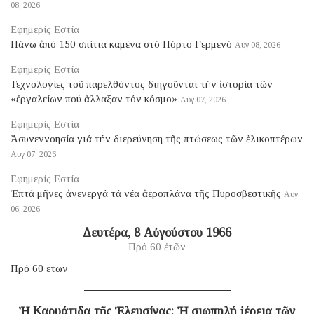
08, 2026
Εφημερίς Εστία
Πάνω ἀπό 150 σπίτια καμένα στό Πόρτο Γερμενό
Αυγ 08, 2026
Εφημερίς Εστία
Τεχνολογίες τοῦ παρελθόντος διηγοῦνται τήν ἱστορία τῶν
«ἐργαλείων πού ἄλλαξαν τόν κόσμο»
Αυγ 07, 2026
Εφημερίς Εστία
Ἀσυνεννοησία γιά τήν διερεύνηση τῆς πτώσεως τῶν ἑλικοπτέρων
Αυγ 07, 2026
Εφημερίς Εστία
Ἑπτά μῆνες ἀνενεργά τά νέα ἀεροπλάνα τῆς Πυροσβεστικῆς
Αυγ
06, 2026
Δευτέρα, 8 Αὐγούστου 1966
Πρό 60 ἐτῶν
Πρό 60 ετων
Ἡ Καρυάτιδα τῆς Ἐλευσίνας: Ἡ σιωπηλή ἱέρεια τῶν