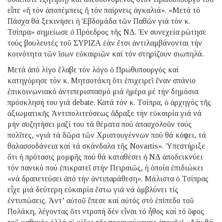
εἶπε «ἤ τόν ἀποπέμπεις ἤ τόν παίρνεις ἀγκαλιά». «Μετά τό
Πάσχα θά ξεκινήσει ἡ Ἑβδομάδα τῶν Παθῶν γιά τόν κ.
Τσίπρα» σημείωσε ὁ Πρόεδρος τῆς ΝΔ. Ἐν συνεχεία ρώτησε
τούς βουλευτές τοῦ ΣΥΡΙΖΑ ἐάν ἔτσι ἀντιλαμβάνονται τήν
κοινότητα τῶν ἴσων εὐκαιριῶν καί τόν στηρίζουν σιωπηλά.
Μετά ἀπό λίγο ἔλαβε τόν λόγο ὁ Πρωθυπουργός καί
κατηγόρησε τόν κ. Μητσοτάκη ὅτι ἐπιχειρεῖ ἕναν σπάνιο
ἐπικοινωνιακό ἀντιπερισπασμό μιά ἡμέρα μέ τήν δημόσια
πρόσκλησή του γιά debate. Κατά τόν κ. Τσίπρα, ὁ ἀρχηγός τῆς
ἀξιωματικῆς Ἀντιπολιτεύσεως ἄδραξε τήν εὐκαιρία γιά νά
μήν συζητήσει μαζί του τά θέματα πού ἀπασχολοῦν τούς
πολῖτες, «γιά τά δῶρα τῶν Χριστουγέννων πού θά κόψει, τά
θαλασσοδάνεια καί τά σκάνδαλα τῆς Novartis». Ὑπεστήριξε
ὅτι ἡ πρότασις μομφῆς πού θά καταθέσει ἡ ΝΔ ἀποδεικνύει
τόν πανικό πού ἐπικρατεῖ στήν Πειραιῶς, ἡ ὁποία ἐπιδιώκει
«νά δραπετεύσει ἀπό τήν ἀντιπαράθεση». Μάλιστα ὁ Τσίπρας
εἶχε μιά δεύτερη εὐκαιρία ἔστω γιά νά ἀμβλύνει τίς
ἐντυπώσεις. Ἀντ’ αὐτοῦ ἔπεσε καί αὐτός στό ἐπίπεδο τοῦ
Πολάκη, λέγοντας ὅτι ντροπή δέν εἶναι τό ἦθος καί τό ὕφος