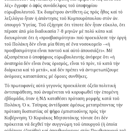
λές» ἔγραψε ὁ ἁψύς συνάδελφος τοῦ ὑποψηφίου
εὐρωβουλευτοῦ. Ἐκ διαμέτρου ἀντίθετη ὡς πρός ἦθος καί τό
λεξιλόγιο ἦταν ἡ ἀπάντησις τοῦ Κυμπουρόπουλου στόν ἀν.
ὑπουργό Ὑγείας. Τοῦ ἐξήγησε ὅτι τίποτε δέν ἦταν εὔκολο, ὅτι
πέρασε ἀπό μία διαδικασία 7-8 μηνῶν μέ πολύ κόπο καί
διευκρίνισε ὅτι ἡ «προσβασιμότητα» πού προεκάλεσε τήν ὀργή
τοῦ Πολάκη δέν εἶναι μία θέση σέ ἕνα νοσοκομεῖο –«ἡ
προσβασιμότητα εἶναι παντοῦ καί αὐτό ἀπουσιάζει». Μέ
ἀξιοπρέπεια ὁ ὑποψήφιος εὐρωβουλευτής ἀνέφερε ὅτι «ἡ
ἀναπηρία δέν εἶναι ἕνας ὁρισμός, εἶναι τό πρίν, τό κατά τήν
διάρκεια καί τό μετά», καί δέν πρέπει νά ἀντιμετωπίζουμε
ἀνόμοιες καταστάσεις μέ ὅμοιες συνθῆκες.
Τό πρωτοφανές αὐτό γεγονός προεκάλεσε ὀξεῖα πολιτική
ἀντιπαράθεση, πού ἀναμένεται νά κορυφωθεῖ τήν ἑπομένη
ἑβδομάδα, ὅταν ἡ ΝΔ καταθέσει πρόταση μομφῆς κατά τοῦ
Πολάκη. Ὁ κ. Τσίπρας ἀντέδρασε ἀμέσως μετατρέποντας τήν
πρόταση δυσπιστίας σέ ψῆφο ἐμπιστοσύνης πρός τήν
Κυβέρνηση. Ὁ Κυριάκος Μητσοτάκης τόνισε ὅτι δέν
πρόκειται νά δεχθεῖ τήν συγγνώμη τοῦ ὑπουργοῦ (ἡ ὁποία
οὐδέποτε ἐζητήθη) καί ἀπευθυνόμενος στόν Πρωθυπουργό τοῦ