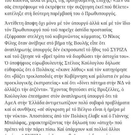
τοῦ καθενός ἀλλά οἱ μίζες τῆς προηγούμενης ἐποχῆς! «Δέν θά
σᾶς ἐπιτρέψουμε νά ἐκτρέψετε τήν συζήτηση ἐκεῖ πού θέλετε»
κατέληξε στή δεύτερη παρέμβασή του ὁ Πρωθυπουργός.
Ἀντίθετη ἄποψη ὄχι μόνο μέ τόν ὑπουργό ἀλλά καί μέ τόν ἴδιο
τόν Πρωθυπουργό πού τοῦ παρεῖχε ἀσπίδα προστασίας
ἐξέφρασαν στελέχη τοῦ κυβερνῶντος κόμματος. Ὁ Νῖκος
Φίλης ὅταν ἀνέβηκε στό βῆμα τῆς Βουλῆς εἶπε ὅτι
ἀναπληρωτής ὑπουργός δέν ἐκπροσωπεῖ τό ἦθος τοῦ ΣΥΡΙΖΑ
καί τοῦ ζήτησε νά «βρεῖ τρόπο νά διορθώσει τήν ἀστοχία του».
Ὁ ὑποψήφιος εὐρωβουλευτής Στέλιος Κούλογλου δήλωσε
εὐθαρσῶς ὅτι ὁ Πολάκης «ἔκανε λάθος» καί τόν κατηγόρησε
ὅτι «βάζει τρικλοποδιές στήν Κυβέρνηση καί μάλιστα ἐν μέσω
προεκλογικῆς ἐκστρατείας» καί ὅτι «δίνει πάτημα στήν ΝΔ νά
ἀλλάζει τήν ἀτζέντα». Ἔχοντας θητεύσει στίς Βρυξέλλες, ὁ
Κούλογλου ἐπεσήμανε στόν ἀναπληρωτή ὑπουργό ὅτι τά
ΑμεΑ στήν Ἑλλάδα ἀντιμετωπίζουν πολύ σοβαρά προβλήματα
καί οἱ συνθῆκες «σέ σύγκριση μέ τό Βέλγιο εἶναι ἡ ἡμέρα μέ
τήν νύκτα». Ἀποστάσεις ἀπό τόν Πολάκη ἔλαβε καί ὁ Γιάννης
Μπαλάφας, χαρακτηρίζοντας τήν δήλωσή του «ἀτυχῆ» πού
πρέπει νά τήν πάρει πίσω. Καί ὑπάρχουν καί πολλοί ἄλλοι