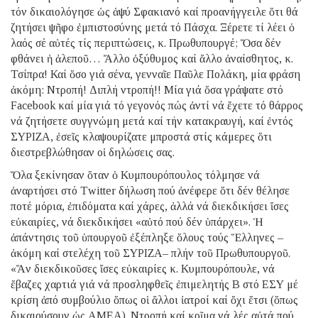
τόν δικαιολόγησε ὡς ἁψύ Σφακιανό καί προανήγγειλε ὅτι θά
ζητήσει ψῆφο ἐμπιστοσύνης μετά τό Πάσχα. Ξέρετε τί λέει ὁ
λαός σέ αὐτές τίς περιπτώσεις, κ. Πρωθυπουργέ; Ὅσα δέν
φθάνει ἡ ἀλεποῦ… Ἄλλο ὀξύθυμος καί ἄλλο ἀναίσθητος, κ.
Τσίπρα! Καί ὅσο γιά σένα, γενναῖε Παῦλε Πολάκη, μία φράση
ἀκόμη: Ντροπή! Διπλή ντροπή!! Μία γιά ὅσα γράψατε στό
Facebook καί μία γιά τό γεγονός πώς ἀντί νά ἔχετε τό θάρρος
νά ζητήσετε συγγνώμη μετά καί τήν κατακραυγή, καί ἐντός
ΣΥΡΙΖΑ, ἐσεῖς κλαψουρίζατε μπροστά στίς κάμερες ὅτι
διεστρεβλώθησαν οἱ δηλώσεις σας.
Ὅλα ξεκίνησαν ὅταν ὁ Κυμπουρόπουλος τόλμησε νά
ἀναρτήσει στό Τwitter δήλωση πού ἀνέφερε ὅτι δέν θέλησε
ποτέ μόρια, ἐπιδόματα καί χάρες, ἀλλά νά διεκδικήσει ἴσες
εὐκαιρίες, νά διεκδικήσει «αὐτό πού δέν ὑπάρχει». Ἡ
ἀπάντησις τοῦ ὑπουργοῦ ἐξέπληξε ὅλους τούς Ἕλληνες –
ἀκόμη καί στελέχη τοῦ ΣΥΡΙΖΑ– πλήν τοῦ Πρωθυπουργοῦ.
«Ἄν διεκδικοῦσες ἴσες εὐκαιρίες κ. Κυμπουρόπουλε, νά
ἔβαζες χαρτιά γιά νά προσληφθεῖς ἐπιμελητής Β στό ΕΣΥ μέ
κρίση ἀπό συμβούλιο ὅπως οἱ ἄλλοι ἰατροί καί ὄχι ἔτσι (ὅπως
δικαιούσουν ὡς ΑΜΕΑ). Ντροπή καί κρῖμα νά λές αὐτά πού