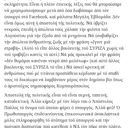
σκληρότητα. Εἶναι ἡ πλέον ἐπιεικής λέξις πού θά μπορούσαμε
νά χρησιμοποιήσουμε μετά ἀπό ὅσα διαβάσαμε ἀπό τόν
ὑπουργό στό Facebook, καί μάλιστα Μεγάλη Ἑβδομάδα. Δέν
εἶναι ὅμως αὐτή ἡ ἀποστολή τῆς πολιτικῆς. Νά ὑβρίζει
νεκρούς ἐπειδή ἡ ἀπώλεια τούς χάλασε τήν φιέστα τοῦ
Αὐγούστου γιά τήν ἔξοδο ἀπό τά μνημόνια. Νά ὑποβαθμίζει
τήν ἀπώλεια ἀνθρωπίνης ζωῆς μέ τήν φράση «ἔγινε μιά
στραβή». (Αὐτό τό εἶπε ἄλλος βουλευτής τοῦ ΣΥΡΙΖΑ χωρίς νά
τοῦ τραβήξει κανείς τό αὐτί.) Νά μᾶς προκαλεῖ μέ τήν φράση
«δέν θυμᾶμαι κανέναν νεκρό ἀπό μολότωφ» (καί αὐτό ἄλλος
βουλευτής τοῦ ΣΥΡΙΖΑ τό εἶπε.) Νά ἀσκεῖ κριτική σέ
ἀνθρώπους πού μέ τιτάνια προσπάθεια κέρδισαν μέ τό σπαθί
τους τό δικαίωμα νά λαμβάνουν μέρος στόν δημόσιο βίο ὅπως
ὁ ἀριστοῦχος σημαιοφόρος Κυμπουρόπουλος.
Ἀποστολή τῆς πολιτικῆς εἶναι νά εἶναι σεμνή, ταπεινή,
καταδεκτική. Ἄλλα κήρυξε μέ τόν λόγο του ὁ Ἀπόστολος
Παῦλος τό ὄνομα τοῦ ὁποίου φέρει ὁ ὑπουργός. Ἀλλά φεῦ! Ὁ
Πρωθυπουργός ἐπιδεικνύοντας ἐπικοινωνιακά ἀνακλαστικά
μόλις ἐπληροφορήθη τό ἀτόπημα τοῦ ὑπουργοῦ καί τήν
πρόταση δυσπιστίας πού κατέθεσε ἡ ΝΔ τόν πῆρε στήν πλάτη,