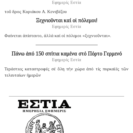
Εφημερίς Εστία
τοῦ δρος Κυριάκου Α. Κενεβέζου
Ξεχνιοῦνται καί οἱ πόλεμοι!
Εφημερίς Εστία
Φαίνεται ἀπίστευτο, ἀλλά καί οἱ πόλεμοι «ξεχνιοῦνται».
Πάνω ἀπό 150 σπίτια καμένα στό Πόρτο Γερμενό
Εφημερίς Εστία
Τεράστιες καταστροφές σέ ὅλη τήν χώρα ἀπό τίς πυρκαϊές τῶν
τελευταίων ἡμερῶν