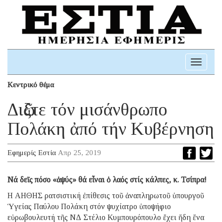
Toggle
navigati
Κεντρικό θέμα
Διῶξτε τόν μισάνθρωπο
Πολάκη ἀπό τήν Κυβέρνηση
Εφημερίς Εστία
Απρ 25, 2019
Νά δεῖς πόσο «ἁψύς» θά εἶναι ὁ λαός στίς κάλπες, κ. Τσίπρα!
Η ΑΗΘΗΣ ρατσιστική ἐπίθεσις τοῦ ἀναπληρωτοῦ ὑπουργοῦ
Ὑγείας Παύλου Πολάκη στόν ψυχίατρο ὑποψήφιο
εὐρωβουλευτή τῆς ΝΔ Στέλιο Κυμπουρόπουλο ἔχει ἤδη ἕνα