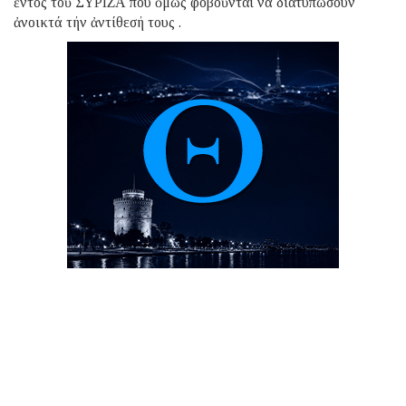
ἐντός τοῦ ΣΥΡΙΖΑ πού ὅμως φοβοῦνται νά διατυπώσουν
ἀνοικτά τήν ἀντίθεσή τους .