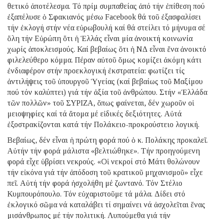
θετικό ἀποτέλεσμα. Τό πρίμ συμπαθείας ἀπό τήν ἐπίθεση πού
ἐξαπέλυσε ὁ Σφακιανός μέσω Facebook θά τοῦ ἐξασφαλίσει
τήν ἐκλογή στήν νέα εὐρωβουλή καί θά στείλει τό μήνυμα σέ
ὅλη τήν Εὐρώπη ὅτι ἡ Ἑλλάς εἶναι μία ἀνοικτή κοινωνία
χωρίς ἀποκλεισμούς. Καί βεβαίως ὅτι ἡ ΝΔ εἶναι ἕνα ἀνοικτό
φιλελεύθερο κόμμα. Πέραν αὐτοῦ ὅμως κομίζει ἀκόμη κάτι
ἐνδιαφέρον στήν προεκλογική ἐκστρατεία: φωτίζει τίς
ἀντιλήψεις τοῦ ὑπουργοῦ Ὑγείας (καί βεβαίως τοῦ Μαξίμου
πού τόν καλύπτει) γιά τήν ἀξία τοῦ ἀνθρώπου. Στήν «Ἑλλάδα
τῶν πολλῶν» τοῦ ΣΥΡΙΖΑ, ὅπως φαίνεται, δέν χωροῦν οἱ
μειοψηφίες καί τά ἄτομα μέ εἰδικές δεξιότητες. Αὐτά
ἐξοστρακίζονται κατά τήν Πολάκειο-προκρούστειο λογική.
Βεβαίως, δέν εἶναι ἡ πρώτη φορά πού ὁ κ. Πολάκης προκαλεῖ.
Αὐτήν τήν φορά μάλιστα «βελτιώθηκε». Τήν προηγούμενη
φορά εἶχε ὑβρίσει νεκρούς. «Οἱ νεκροί στό Μάτι θολώνουν
τήν εἰκόνα γιά τήν ἀπόδοση τοῦ κρατικοῦ μηχανισμοῦ» εἶχε
πεῖ. Αὐτή τήν φορά ἠσχολήθη μέ ζωντανό. Τόν Στέλιο
Κυμπουρόπουλο. Τόν εὐχαριστοῦμε τά μάλα. Δίδει στό
ἐκλογικό σῶμα νά καταλάβει τί σημαίνει νά ἀσχολεῖται ἕνας
μισάνθρωπος μέ τήν πολιτική. Λυπούμεθα γιά τήν