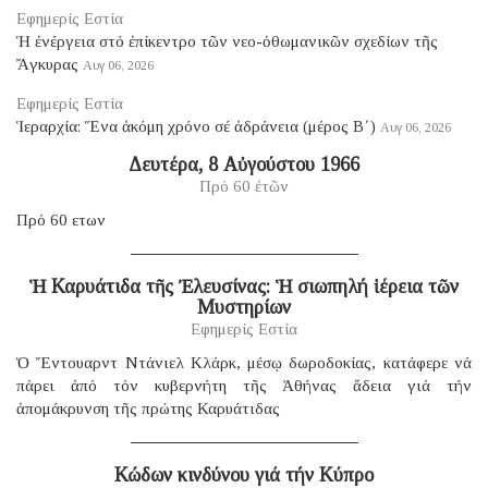
Εφημερίς Εστία
Ἡ ἐνέργεια στό ἐπίκεντρο τῶν νεο-ὀθωμανικῶν σχεδίων τῆς
Ἄγκυρας
Αυγ 06, 2026
Εφημερίς Εστία
Ἱεραρχία: Ἕνα ἀκόμη χρόνο σέ ἀδράνεια (μέρος B΄)
Αυγ 06, 2026
Δευτέρα, 8 Αὐγούστου 1966
Πρό 60 ἐτῶν
Πρό 60 ετων
Ἡ Καρυάτιδα τῆς Ἐλευσίνας: Ἡ σιωπηλή ἱέρεια τῶν
Μυστηρίων
Εφημερίς Εστία
Ὁ Ἔντουαρντ Ντάνιελ Κλάρκ, μέσῳ δωροδοκίας, κατάφερε νά
πάρει ἀπό τόν κυβερνήτη τῆς Ἀθήνας ἄδεια γιά τήν
ἀπομάκρυνση τῆς πρώτης Καρυάτιδας
Κώδων κινδύνου γιά τήν Κύπρο