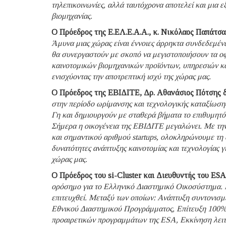
τηλεπικοινωνίες, αλλά ταυτόχρονα αποτελεί και μια ε
βιομηχανίας.
Ο Πρόεδρος της Ε.ΕΛ.Ε.Α.Α., κ. Νικόλαος Παπάτσ
Άμυνα μιας χώρας είναι έννοιες άρρηκτα συνδεδεμέν
θα συνεργαστούν με σκοπό να μεγιστοποιήσουν τα οφ
καινοτομικών βιομηχανικών προϊόντων, υπηρεσιών κ
ενισχύοντας την αποτρεπτική ισχύ της χώρας μας.
Ο Πρόεδρος της ΕΒΙΔΙΤΕ, Δρ. Αθανάσιος Πότσης 
στην περίοδο ωρίμανσης και τεχνολογικής καταξίωσης
Γη και δημιουργούν με σταθερά βήματα το επιθυμητό 
Σήμερα η οικογένεια της ΕΒΙΔΙΤΕ μεγαλώνει. Με 
και σημαντικού αριθμού startups, ολοκληρώνουμε τη 
δυνατότητες ανάπτυξης καινοτομίας και τεχνολογίας γ
χώρας μας.
Ο Πρόεδρος του si-Cluster και Διευθυντής του ES
ορόσημο για το Ελληνικό Διαστημικό Οικοσύστημα. Η
επιτευχθεί. Μεταξύ των οποίων: Ανάπτυξη συντονισμέ
Εθνικού Διαστημικού Προγράμματος, Επίτευξη 100%
προαιρετικών προγραμμάτων της ESA, Εκκίνηση λειτ