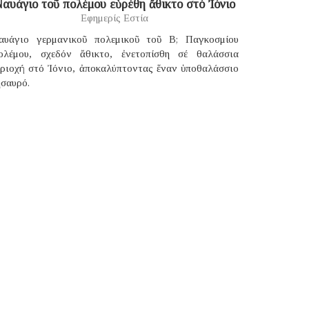
αυάγιο τοῦ πολέμου εὑρέθη ἄθικτο στό Ἰόνιο
Εφημερίς Εστία
αυάγιο γερμανικοῦ πολεμικοῦ τοῦ B; Παγκοσμίου
ολέμου, σχεδόν ἄθικτο, ἐνετοπίσθη σέ θαλάσσια
εριοχή στό Ἰόνιο, ἀποκαλύπτοντας ἕναν ὑποθαλάσσιο
ησαυρό.