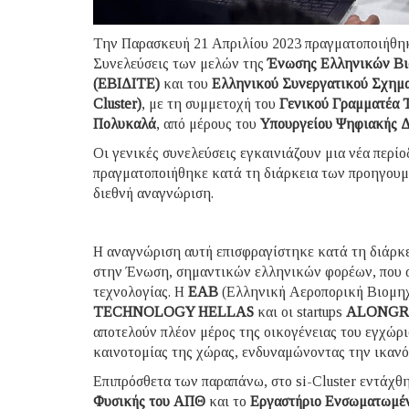
Την Παρασκευή 21 Απριλίου 2023 πραγματοποιήθηκα
Συνελεύσεις των μελών της
Ένωσης Ελληνικών Βι
(ΕΒΙΔΙΤΕ)
και του
Ελληνικού Συνεργατικού Σχημα
Cluster)
, με τη συμμετοχή του
Γενικού Γραμματέα 
Πολυκαλά
, από μέρους του
Υπουργείου Ψηφιακής 
Οι γενικές συνελεύσεις εγκαινιάζουν μια νέα περί
πραγματοποιήθηκε κατά τη διάρκεια των προηγουμέ
διεθνή αναγνώριση.
Η αναγνώριση αυτή επισφραγίστηκε κατά τη διάρκ
στην Ένωση, σημαντικών ελληνικών φορέων, που α
τεχνολογίας. Η
ΕΑΒ
(Ελληνική Αεροπορική Βιομηχ
TECHNOLOGY HELLAS
και οι startups
ALONGR
αποτελούν πλέον μέρος της οικογένειας του εγχώρ
καινοτομίας της χώρας, ενδυναμώνοντας την ικανό
Επιπρόσθετα των παραπάνω, στο si-Cluster εντάχθ
Φυσικής του ΑΠΘ
και το
Εργαστήριο Ενσωματωμέν