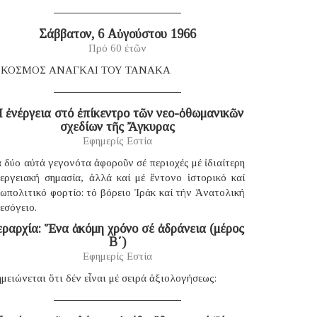
Σάββατον, 6 Αὐγούστου 1966
Πρό 60 ἐτῶν
 ΚΟΣΜΟΣ ΑΝΑΓΚΑΙ ΤΟΥ ΤΑΝΑΚΑ
 ἐνέργεια στό ἐπίκεντρο τῶν νεο-ὀθωμανικῶν
σχεδίων τῆς Ἄγκυρας
Εφημερίς Εστία
 δύο αὐτά γεγονότα ἀφοροῦν σέ περιοχές μέ ἰδιαίτερη
νεργειακή σημασία, ἀλλά καί μέ ἔντονο ἱστορικό καί
ωπολιτικό φορτίο: τό βόρειο Ἰράκ καί τήν Ἀνατολική
εσόγειο.
εραρχία: Ἕνα ἀκόμη χρόνο σέ ἀδράνεια (μέρος
B΄)
Εφημερίς Εστία
μειώνεται ὅτι δέν εἶναι μέ σειρά ἀξιολογήσεως: