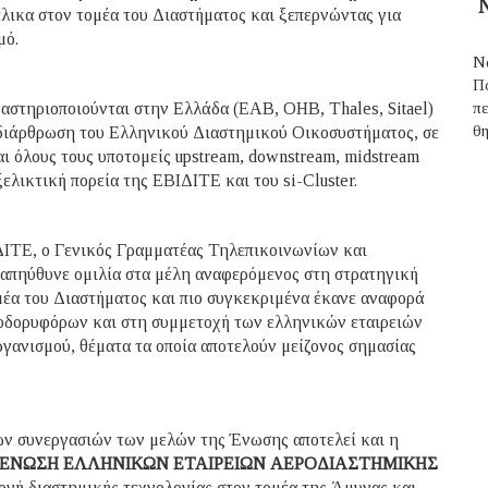
Ν
λικα στον τομέα του Διαστήματος και ξεπερνώντας για
μό.
Ν
Π
αστηριοποιούνται στην Ελλάδα (EAB, ΟΗΒ, Thales, Sitael)
π
θ
 διάρθρωση του Ελληνικού Διαστημικού Οικοσυστήματος, σε
ι όλους τους υποτομείς upstream, downstream, midstream
ελικτική πορεία της ΕΒΙΔΙΤΕ και του si-Cluster.
ΔΙΤΕ, ο Γενικός Γραμματέας Τηλεπικοινωνίων και
απηύθυνε ομιλία στα μέλη αναφερόμενος στη στρατηγική
έα του Διαστήματος και πιο συγκεκριμένα έκανε αναφορά
δορυφόρων και στη συμμετοχή των ελληνικών εταιρειών
ανισμού, θέματα τα οποία αποτελούν μείζονος σημασίας
ων συνεργασιών των μελών της Ένωσης αποτελεί και η
ΕΝΩΣΗ ΕΛΛΗΝΙΚΩΝ ΕΤΑΙΡΕΙΩΝ ΑΕΡΟΔΙΑΣΤΗΜΙΚΗΣ
ογή διαστημικής τεχνολογίας στον τομέα της Άμυνας και