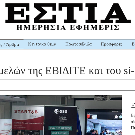
Κεντρικό θέμα
Πρωτοσέλιδα
Προσφορές
Β
ις / Άρθρα
μελών της ΕΒΙΔΙΤΕ και του si-
Ε
Εφ
Ἑπ
Π