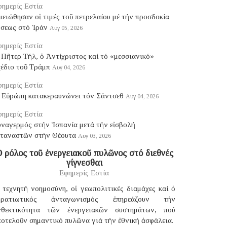
ημερίς Εστία
ειώθησαν οἱ τιμές τοῦ πετρελαίου μέ τήν προσδοκία
ύσεως στό Ἰράν
Αυγ 05, 2026
ημερίς Εστία
Πῆτερ Τήλ, ὁ Ἀντίχριστος καί τό «μεσσιανικό»
χέδιο τοῦ Τράμπ
Αυγ 04, 2026
ημερίς Εστία
 Εὐρώπη κατακεραυνώνει τόν Σάντσεθ
Αυγ 04, 2026
ημερίς Εστία
υναγερμός στήν Ἱσπανία μετά τήν εἰσβολή
εταναστῶν στήν Θέουτα
Αυγ 03, 2026
 ρόλος τοῦ ἐνεργειακοῦ πυλῶνος στό διεθνές
γίγνεσθαι
Εφημερίς Εστία
 τεχνητή νοημοσύνη, οἱ γεωπολιτικές διαμάχες καί ὁ
τρατιωτικός ἀνταγωνισμός ἐπηρεάζουν τήν
νθεκτικότητα τῶν ἐνεργειακῶν συστημάτων, πού
οτελοῦν σημαντικό πυλῶνα γιά τήν ἐθνική ἀσφάλεια.