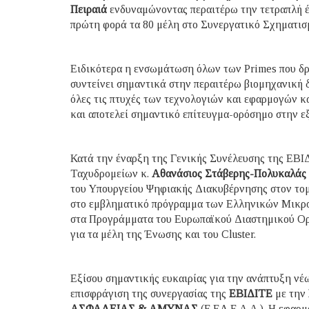
Πειραιά
ενδυναμώνοντας περαιτέρω την τετραπλή έ
πρώτη φορά τα 80 μέλη στο Συνεργατικό Σχηματισ
Ειδικότερα η ενσωμάτωση όλων των Primes που δρ
συντείνει σημαντικά στην περαιτέρω βιομηχανική
όλες τις πτυχές των τεχνολογιών και εφαρμογών κα
και αποτελεί σημαντικό επίτευγμα-ορόσημο στην εξ
Κατά την έναρξη της Γενικής Συνέλευσης της ΕΒΙ
Ταχυδρομείων κ.
Αθανάσιος Στάβερης-Πολυκαλάς
του Υπουργείου Ψηφιακής Διακυβέρνησης στον τομ
στο εμβληματικό πρόγραμμα των Ελληνικών Μικρο
στα Προγράμματα του Ευρωπαϊκού Διαστημικού Οργ
για τα μέλη της Ένωσης και του Cluster.
Εξίσου σημαντικής ευκαιρίας για την ανάπτυξη νέ
επισφράγιση της συνεργασίας της
ΕΒΙΔΙΤΕ
με την
ΑΣΦΑΛΕΙΑΣ & ΑΜΥΝΑΣ
(Ε.ΕΛ.Ε.Α.Α.). Η εφαρμ