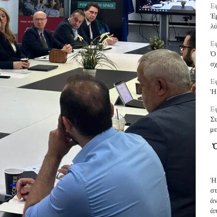
Εφ
Ἐμ
λ
Εφ
Ὁ 
σ
Εφ
Ἡ
Εφ
Σ
μ
Ὁ
Ἡ
σ
ἀ
ἀπ