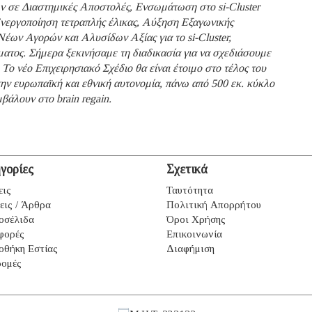
ν σε Διαστημικές Αποστολές, Ενσωμάτωση στο si-Cluster
νεργοποίηση τετραπλής έλικας, Αύξηση Εξαγωνικής
Νέων Αγορών και Αλυσίδων Αξίας για το si-Cluster,
ατος. Σήμερα ξεκινήσαμε τη διαδικασία για να σχεδιάσουμε
Το νέο Επιχειρησιακό Σχέδιο θα είναι έτοιμο στο τέλος του
ν ευρωπαϊκή και εθνική αυτονομία, πάνω από 500 εκ. κύκλο
βάλουν στο brain regain.
γορίες
Σχετικά
εις
Ταυτότητα
εις / Άρθρα
Πολιτική Απορρήτου
οσέλιδα
Όροι Χρήσης
φορές
Επικοινωνία
οθήκη Εστίας
Διαφήμιση
ομές