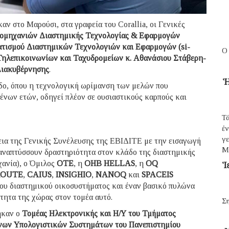
ν στο Μαρούσι, στα γραφεία του Corallia, οι Γενικές
ομηχανιών Διαστημικής Τεχνολογίας & Εφαρμογών
τισμού Διαστημικών Τεχνολογιών και Εφαρμογών (si-
Ο
Τηλεπικοινωνίων και Ταχυδρομείων κ. Αθανάσιου Στάβερη-
Διακυβέρνησης
.
Ἡ
οδο, όπου η τεχνολογική ωρίμανση των μελών που
νων ετών, οδηγεί πλέον σε ουσιαστικούς καρπούς και
Τά
ἐ
γε
εια της Γενικής Συνέλευσης της ΕΒΙΔΙΤΕ με την εισαγωγή
Μ
ναπτύσσουν δραστηριότητα στον κλάδο της διαστημικής
ανία), ο Όμιλος
ΟΤΕ
, η
ΟΗΒ HELLAS
, η
OQ
Ἱ
OUTE
,
CAIUS
,
INSIGHIO
,
NANOQ
και
SPACEIS
ιου διαστημικού οικοσυστήματος και έναν βασικό πυλώνα
τητα της χώρας στον τομέα αυτό.
Ση
ηκαν ο
Τομέας Ηλεκτρονικής και Η/Υ του Τμήματος
ων Υπολογιστικών Συστημάτων του Πανεπιστημίου