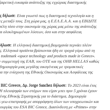
ξαιρετική ευκαιρία ανάπτυξης της εγχώριας διαστημικής
ας δήλωσε
:
Είναι γνωστό πως η διαστημική τεχνολογία και η
ες μεταξύ τους. Στη χώρα μας, η Ε.ΕΛ.Ε.Α.Α. και η ΕΒΙΔΙΤΕ
έλη τόσο στην οικονομία της χώρας μας μέσω της ανάπτυξης
αι ολοκληρωμένων λύσεων, όσο και στην ασφάλεια,
δήλωσε
:
Η ελληνική διαστημική βιομηχανία περνάει πλέον
. Ελληνικά προϊόντα βρίσκονται ήδη σε τροχιά γύρω από τη
trademark «space technology and products made in Greece».
την συμμετοχή της ΕΑΒ, του ΟΤΕ και της OHB HELLAS καθώς
δημιουργία μιας μεγάλης οικογένειας με τρομακτικές
ια την ενίσχυση της Εθνικής Οικονομίας και Ασφάλειας της
A BIC Greece, Δρ. Jorge Sanchez δήλωσε:
Το 2023 είναι έτος
 πλειοψηφία των στόχων που είχαν μπει πριν 5 χρόνια έχουν
νης Εθνικής Στρατηγικής για το διάστημα, Δημιουργία
 γεω-επιστροφής με απορρόφηση όλων των υποχρεωτικών και
ουργίας του ESA BIC Greece, Διασύνδεση με «Primes» στην