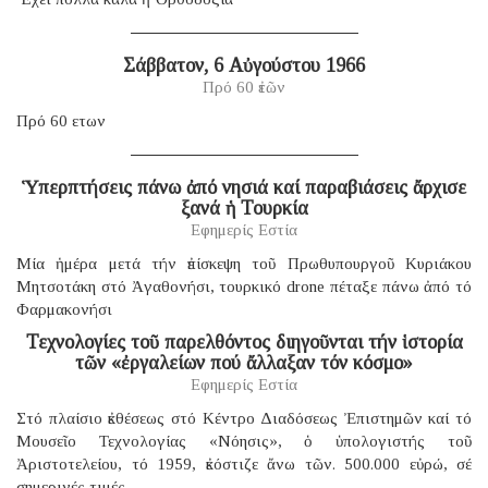
Σάββατον, 6 Αὐγούστου 1966
Πρό 60 ἐτῶν
Πρό 60 ετων
Ὑπερπτήσεις πάνω ἀπό νησιά καί παραβιάσεις ἄρχισε
ξανά ἡ Τουρκία
Εφημερίς Εστία
Μία ἡμέρα μετά τήν ἐπίσκεψη τοῦ Πρωθυπουργοῦ Κυριάκου
Μητσοτάκη στό Ἀγαθονήσι, τουρκικό drone πέταξε πάνω ἀπό τό
Φαρμακονήσι
Τεχνολογίες τοῦ παρελθόντος διηγοῦνται τήν ἱστορία
τῶν «ἐργαλείων πού ἄλλαξαν τόν κόσμο»
Εφημερίς Εστία
Στό πλαίσιο ἐκθέσεως στό Κέντρο Διαδόσεως Ἐπιστημῶν καί τό
Μουσεῖο Τεχνολογίας «Νόησις», ὁ ὑπολογιστής τοῦ
Ἀριστοτελείου, τό 1959, ἐκόστιζε ἄνω τῶν. 500.000 εὐρώ, σέ
σημερινές τιμές