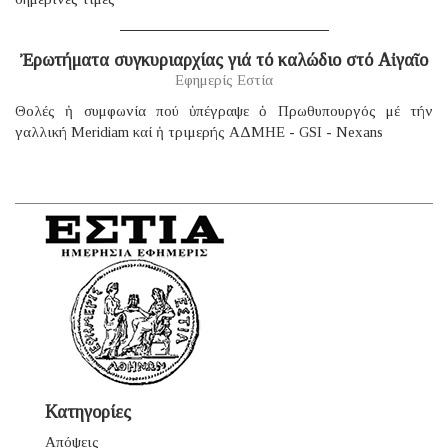
Ἐρωτήματα συγκυριαρχίας γιά τό καλώδιο στό Αἰγαῖο
Εφημερίς Εστία
Θολές ἡ συμφωνία πού ὑπέγραψε ὁ Πρωθυπουργός μέ τήν
γαλλική Μeridiam καί ἡ τριμερής ΑΔΜΗΕ - GSI - Nexans
Κατηγορίες
Απόψεις