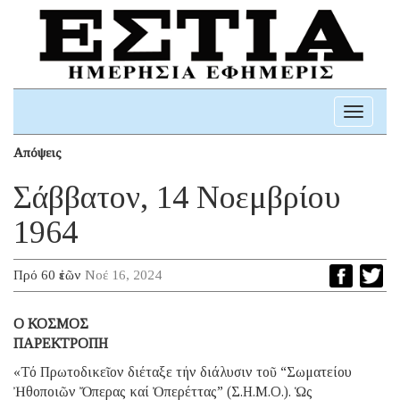
Toggle
navigati
Απόψεις
Σάββατον, 14 Νοεμβρίου
1964
Πρό 60 ἐτῶν
Νοέ 16, 2024
O ΚΟΣΜΟΣ
ΠΑΡΕΚΤΡΟΠΗ
«Τό Πρωτοδικεῖον διέταξε τήν διάλυσιν τοῦ “Σωματείου
Ἠθοποιῶν Ὄπερας καί Ὀπερέττας” (Σ.Η.Μ.Ο.). Ὡς