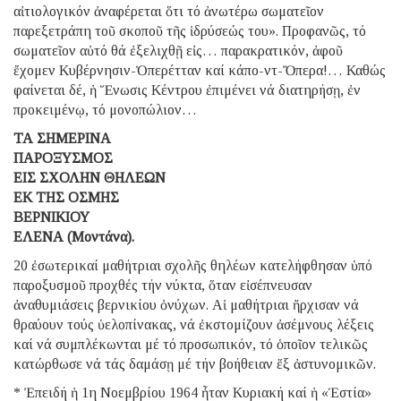
αἰτιολογικόν ἀναφέρεται ὅτι τό ἀνωτέρω σωματεῖον
παρεξετράπη τοῦ σκοποῦ τῆς ἱδρύσεώς του». Προφανῶς, τό
σωματεῖον αὐτό θά ἐξελιχθῇ εἰς… παρακρατικόν, ἀφοῦ
ἔχομεν Κυβέρνησιν-Ὀπερέτταν καί κάπο-ντ-Ὄπερα!… Καθώς
φαίνεται δέ, ἡ Ἕνωσις Κέντρου ἐπιμένει νά διατηρήσῃ, ἐν
προκειμένῳ, τό μονοπώλιον…
ΤΑ ΣΗΜΕΡΙΝΑ
ΠΑΡΟΞΥΣΜΟΣ
ΕΙΣ ΣΧΟΛΗΝ ΘΗΛΕΩΝ
ΕΚ ΤΗΣ ΟΣΜΗΣ
ΒΕΡΝΙΚΙΟΥ
ΕΛΕΝΑ (Μοντάνα).
20 ἐσωτερικαί μαθήτριαι σχολῆς θηλέων κατελήφθησαν ὑπό
παροξυσμοῦ προχθές τήν νύκτα, ὅταν εἰσέπνευσαν
ἀναθυμιάσεις βερνικίου ὀνύχων. Αἱ μαθήτριαι ἤρχισαν νά
θραύουν τούς ὑελοπίνακας, νά ἐκστομίζουν ἀσέμνους λέξεις
καί νά συμπλέκωνται μέ τό προσωπικόν, τό ὁποῖον τελικῶς
κατώρθωσε νά τάς δαμάσῃ μέ τήν βοήθειαν ἕξ ἀστυνομικῶν.
* Ἐπειδή ἡ 1η Νοεμβρίου 1964 ἦταν Κυριακή καί ἡ «Ἑστία»