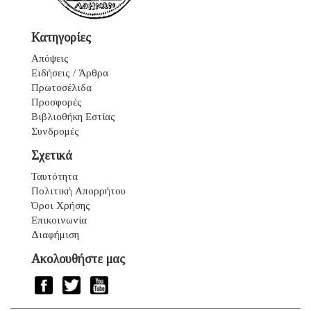
Κατηγορίες
Απόψεις
Ειδήσεις / Άρθρα
Πρωτοσέλιδα
Προσφορές
Βιβλιοθήκη Εστίας
Συνδρομές
Σχετικά
Ταυτότητα
Πολιτική Απορρήτου
Όροι Χρήσης
Επικοινωνία
Διαφήμιση
Ακολουθήστε μας