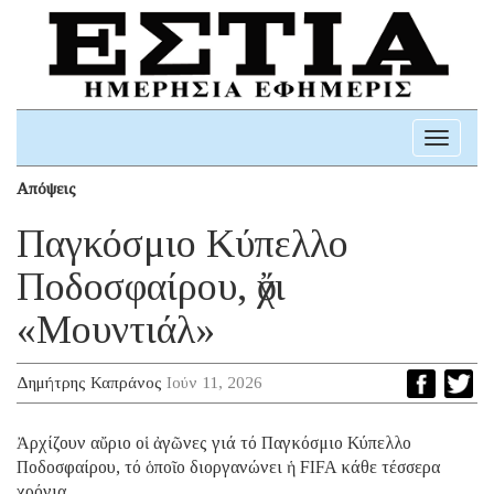
Toggle
navigati
Απόψεις
Παγκόσμιο Κύπελλο
Ποδοσφαίρου, ὄχι
«Μουντιάλ»
Δημήτρης Καπράνος
Ιούν 11, 2026
Ἀρχίζουν αὔριο οἱ ἀγῶνες γιά τό Παγκόσμιο Κύπελλο
Ποδοσφαίρου, τό ὁποῖο διοργανώνει ἡ FIFA κάθε τέσσερα
χρόνια.