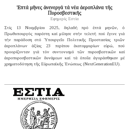
Ἑπτά μῆνες ἀνενεργά τά νέα ἀεροπλάνα τῆς
Πυροσβεστικῆς
Εφημερίς Εστία
Στίς 13 Νοεμβρίου 2025, δηλαδή πρό ἑπτά μηνῶν, ὁ
Πρωθυπουργός παρέστη καί μίλησε στήν τελετή πού ἔγινε γιά
τήν παράδοση στό Ὑπουργεῖο Πολιτικῆς Προστασίας τριῶν
ἀεροπλάνων ἀξίας 23 περίπου ἑκατομμυρίων εὐρώ, πού
προορίζονταν γιά τόν συντονισμό τῶν πυροσβεστικῶν καί
ἀεροπυροσβεστικῶν δυνάμεων καί τά ὁποῖα ἀγοράσθηκαν μέ
χρηματοδότηση τῆς Εὐρωπαϊκῆς Ἑνώσεως (NextGenerationEU).