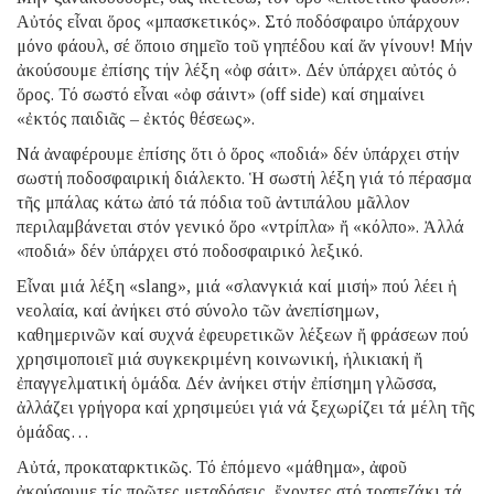
Αὐτός εἶναι ὅρος «μπασκετικός». Στό ποδόσφαιρο ὑπάρχουν
μόνο φάουλ, σέ ὅποιο σημεῖο τοῦ γηπέδου καί ἄν γίνουν! Μήν
ἀκούσουμε ἐπίσης τήν λέξη «ὀφ σάιτ». Δέν ὑπάρχει αὐτός ὁ
ὅρος. Τό σωστό εἶναι «ὀφ σάιντ» (off side) καί σημαίνει
«ἐκτός παιδιᾶς – ἐκτός θέσεως».
Νά ἀναφέρουμε ἐπίσης ὅτι ὁ ὅρος «ποδιά» δέν ὑπάρχει στήν
σωστή ποδοσφαιρική διάλεκτο. Ἡ σωστή λέξη γιά τό πέρασμα
τῆς μπάλας κάτω ἀπό τά πόδια τοῦ ἀντιπάλου μᾶλλον
περιλαμβάνεται στόν γενικό ὅρο «ντρίπλα» ἤ «κόλπο». Ἀλλά
«ποδιά» δέν ὑπάρχει στό ποδοσφαιρικό λεξικό.
Εἶναι μιά λέξη «slang», μιά «σλανγκιά καί μισή» πού λέει ἡ
νεολαία, καί ἀνήκει στό σύνολο τῶν ἀνεπίσημων,
καθημερινῶν καί συχνά ἐφευρετικῶν λέξεων ἤ φράσεων πού
χρησιμοποιεῖ μιά συγκεκριμένη κοινωνική, ἡλικιακή ἤ
ἐπαγγελματική ὁμάδα. Δέν ἀνήκει στήν ἐπίσημη γλῶσσα,
ἀλλάζει γρήγορα καί χρησιμεύει γιά νά ξεχωρίζει τά μέλη τῆς
ὁμάδας…
Αὐτά, προκαταρκτικῶς. Τό ἑπόμενο «μάθημα», ἀφοῦ
ἀκούσουμε τίς πρῶτες μεταδόσεις, ἔχοντες στό τραπεζάκι τά