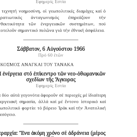
Εφημερίς Εστία
 τεχνητή νοημοσύνη, οἱ γεωπολιτικές διαμάχες καί ὁ
τρατιωτικός ἀνταγωνισμός ἐπηρεάζουν τήν
νθεκτικότητα τῶν ἐνεργειακῶν συστημάτων, πού
οτελοῦν σημαντικό πυλῶνα γιά τήν ἐθνική ἀσφάλεια.
Σάββατον, 6 Αὐγούστου 1966
Πρό 60 ἐτῶν
 ΚΟΣΜΟΣ ΑΝΑΓΚΑΙ ΤΟΥ ΤΑΝΑΚΑ
 ἐνέργεια στό ἐπίκεντρο τῶν νεο-ὀθωμανικῶν
σχεδίων τῆς Ἄγκυρας
Εφημερίς Εστία
 δύο αὐτά γεγονότα ἀφοροῦν σέ περιοχές μέ ἰδιαίτερη
νεργειακή σημασία, ἀλλά καί μέ ἔντονο ἱστορικό καί
ωπολιτικό φορτίο: τό βόρειο Ἰράκ καί τήν Ἀνατολική
εσόγειο.
εραρχία: Ἕνα ἀκόμη χρόνο σέ ἀδράνεια (μέρος