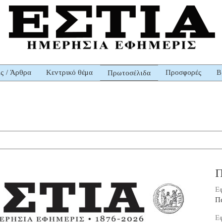
ις / Άρθρα
Κεντρικό θέμα
Προσφορές
Β
Πρωτοσέλιδα
Π
Εφ
Π
Εφ