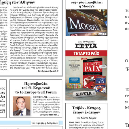
Ἡ
σ
ἀ
ἀπ
Ο
Ἡ
Τά
ἐ
γε
Μ
Ἱ