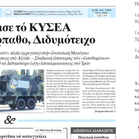
Π
Εφ
Τ
Εφ
Τρ
Εφ
Δ
Χι
π
κ
κ
ἀ