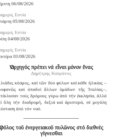
έμπτη 06/08/2026
ημερίς Εστία
ετάρτη 05/08/2026
ημερίς Εστία
ίτη 04/08/2026
ημερίς Εστία
ευτέρα 03/08/2026
Ὁ ἀρχηγός πρέπει νά εἶναι μόνον ἕνας
Δημήτρης Καπράνος
λιάδες κόσμος, καί τῶν δύο φύλων καί κάθε ἡλικίας –
ροφανῶς καί ὀπαδοί ἄλλων ὁμάδων τῆς Ἰταλίας–,
ατέκλυσαν τούς δρόμους γύρω ἀπό τήν ἐκκλησία, ἀλλά
αί ὅλη τήν διαδρομή, δεξιά καί ἀριστερά, σέ μεγάλη
πόσταση ἀπό τόν ναό.
Ὁ ρόλος τοῦ ἐνεργειακοῦ πυλῶνος στό διεθνές
γίγνεσθαι