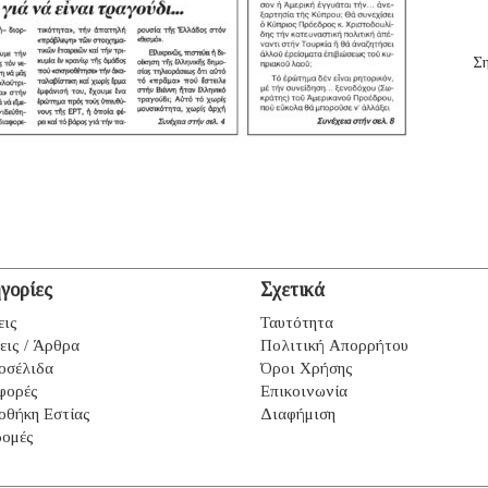
Ση
γορίες
Σχετικά
εις
Ταυτότητα
εις / Άρθρα
Πολιτική Απορρήτου
οσέλιδα
Όροι Χρήσης
φορές
Επικοινωνία
οθήκη Εστίας
Διαφήμιση
ομές