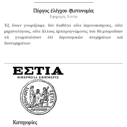
Πύργος ἐλέγχου ἡ Ἀστυνομία;
Εφημερίς Εστία
Ἐξ ὅσων γνωρίζουμε, δέν διαθέτει οὔτε ἀεροναυπηγούς, οὔτε
μηχανολόγους, οὔτε ἄλλους ἐμπειρογνώμονες πού θά μποροῦσαν
νά γνωματεύσουν ἐπί ἀεροπορικῶν ἀτυχημάτων καί
δυστυχημάτων.
Κατηγορίες