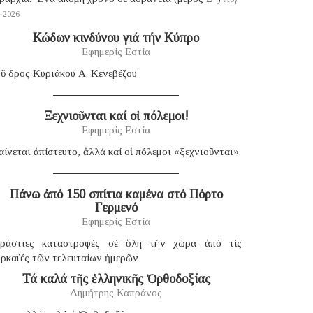
, 2026
Κώδων κινδύνου γιά τήν Κύπρο
Εφημερίς Εστία
ῦ δρος Κυριάκου Α. Κενεβέζου
Ξεχνιοῦνται καί οἱ πόλεμοι!
Εφημερίς Εστία
ίνεται ἀπίστευτο, ἀλλά καί οἱ πόλεμοι «ξεχνιοῦνται».
Πάνω ἀπό 150 σπίτια καμένα στό Πόρτο
Γερμενό
Εφημερίς Εστία
εράστιες καταστροφές σέ ὅλη τήν χώρα ἀπό τίς
υρκαϊές τῶν τελευταίων ἡμερῶν
Τά καλά τῆς ἑλληνικῆς Ὀρθοδοξίας
Δημήτρης Καπράνος