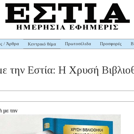
ις / Άρθρα
Πρωτοσέλιδα
Προσφορές
Β
Κεντρικό θέμα
ε την Eστία: H Χρυσή Βιβλιο