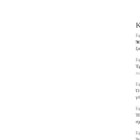
Κ
Εφ
Ὑπ
ξα
Εφ
Ἐ
Αυ
Εφ
Ὁ 
γί
Εφ
Ἡ
σ
Εφ
Ἱε