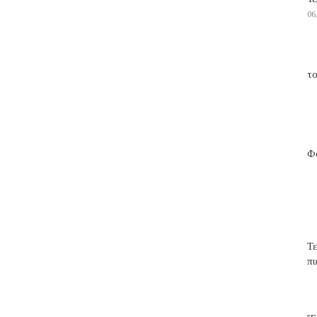
06
το
Φα
Τ
π