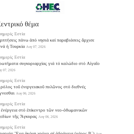
εντρικό θέμα
ημερίς Εστία
ερπτήσεις πάνω ἀπό νησιά καί παραβιάσεις ἄρχισε
νά ἡ Τουρκία
Αυγ 07, 2026
ημερίς Εστία
ρωτήματα συγκυριαρχίας γιά τό καλώδιο στό Αἰγαῖο
γ 07, 2026
ημερίς Εστία
ρόλος τοῦ ἐνεργειακοῦ πυλῶνος στό διεθνές
γνεσθαι
Αυγ 06, 2026
ημερίς Εστία
 ἐνέργεια στό ἐπίκεντρο τῶν νεο-ὀθωμανικῶν
χεδίων τῆς Ἄγκυρας
Αυγ 06, 2026
ημερίς Εστία
ραρχία: Ἕνα ἀκόμη χρόνο σέ ἀδράνεια (μέρος B΄)
Αυγ