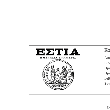
Κα
Από
Ειδ
Πρ
Πρ
Βιβ
Συν
©