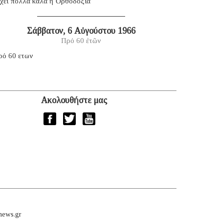
χει πολλά καλά ἡ Ὀρθοδοξία
Σάββατον, 6 Αὐγούστου 1966
Πρό 60 ἐτῶν
ρό 60 ετων
Ακολουθήστε μας
news.gr