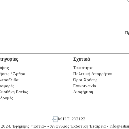
Ἔ
Π
τηγορίες
Σχετικά
ψεις
Ταυτότητα
ήσεις / Άρθρα
Πολιτική Απορρήτου
ωτοσέλιδα
Όροι Χρήσης
οσφορές
Επικοινωνία
λιοθήκη Εστίας
Διαφήμιση
δρομές
Μ.Η.Τ. 232122
 2024. Ἐφημερίς «Ἑστία» - Ἀνώνυμος Ἐκδοτική Ἑταιρεία -
info@estia