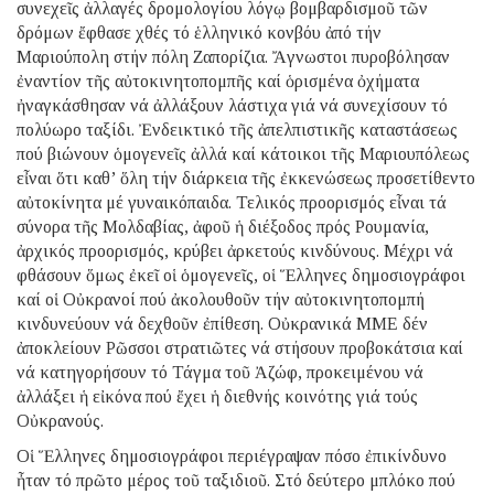
συνεχεῖς ἀλλαγές δρομολογίου λόγῳ βομβαρδισμοῦ τῶν
δρόμων ἔφθασε χθές τό ἑλληνικό κονβόυ ἀπό τήν
Μαριούπολη στήν πόλη Ζαπορίζια. Ἄγνωστοι πυροβόλησαν
ἐναντίον τῆς αὐτοκινητοπομπῆς καί ὁρισμένα ὀχήματα
ἠναγκάσθησαν νά ἀλλάξουν λάστιχα γιά νά συνεχίσουν τό
πολύωρο ταξίδι. Ἐνδεικτικό τῆς ἀπελπιστικῆς καταστάσεως
πού βιώνουν ὁμογενεῖς ἀλλά καί κάτοικοι τῆς Μαριουπόλεως
εἶναι ὅτι καθ’ ὅλη τήν διάρκεια τῆς ἐκκενώσεως προσετίθεντο
αὐτοκίνητα μέ γυναικόπαιδα. Τελικός προορισμός εἶναι τά
σύνορα τῆς Μολδαβίας, ἀφοῦ ἡ διέξοδος πρός Ρουμανία,
ἀρχικός προορισμός, κρύβει ἀρκετούς κινδύνους. Μέχρι νά
φθάσουν ὅμως ἐκεῖ οἱ ὁμογενεῖς, οἱ Ἕλληνες δημοσιογράφοι
καί οἱ Οὐκρανοί πού ἀκολουθοῦν τήν αὐτοκινητοπομπή
κινδυνεύουν νά δεχθοῦν ἐπίθεση. Οὐκρανικά ΜΜΕ δέν
ἀποκλείουν Ρῶσσοι στρατιῶτες νά στήσουν προβοκάτσια καί
νά κατηγορήσουν τό Τάγμα τοῦ Ἀζώφ, προκειμένου νά
ἀλλάξει ἡ εἰκόνα πού ἔχει ἡ διεθνής κοινότης γιά τούς
Οὐκρανούς.
Οἱ Ἕλληνες δημοσιογράφοι περιέγραψαν πόσο ἐπικίνδυνο
ἦταν τό πρῶτο μέρος τοῦ ταξιδιοῦ. Στό δεύτερο μπλόκο πού