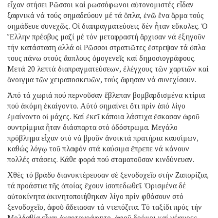
εἶχαν στήσει Ρῶσσοι καί ρωσσόφωνοι αὐτονομιστές εἶδαν
ξαφνικά νά τούς σημαδεύουν μέ τά ὅπλα, ἐνῶ ἕνα ἅρμα τούς
σημάδευε συνεχῶς. Οἱ διαπραγματεύσεις δέν ἦταν εὔκολες. Ὁ
Ἕλλην πρέσβυς μαζί μέ τόν μεταφραστή ἄρχισαν νά ἐξηγοῦν
τήν κατάσταση ἀλλά οἱ Ρῶσσοι στρατιῶτες ἔστρεψαν τά ὅπλα
τους πάνω στούς ἄοπλους ὁμογενεῖς καί δημοσιογράφους.
Μετά 20 λεπτά διαπραγματεύσεων, ἐλέγχους τῶν χαρτιῶν καί
ἄνοιγμα τῶν χειραποσκευῶν, τούς ἄφησαν νά συνεχίσουν.
Ἀπό τά χωριά πού περνοῦσαν ἔβλεπαν βομβαρδισμένα κτίρια
πού ἀκόμη ἐκαίγοντο. Αὐτό σημαίνει ὅτι πρίν ἀπό λίγο
ἐμαίνοντο οἱ μάχες. Καί ἐκεῖ κάποια λάστιχα ἔσκασαν ἀφοῦ
συντρίμμια ἦταν διάσπαρτα στό ὁδόστρωμα. Μεγάλο
πρόβλημα εἶχαν στό νά βροῦν ἀνοικτά πρατήρια καυσίμων,
καθώς λόγῳ τοῦ πλαφόν στά καύσιμα ἔπρεπε νά κάνουν
πολλές στάσεις. Κάθε φορά πού σταματοῦσαν κινδύνευαν.
Χθές τό βράδυ διανυκτέρευσαν σέ ξενοδοχεῖο στήν Ζαπορίζια,
τά προάστια τῆς ὁποίας ἔχουν ἰσοπεδωθεῖ. Ὁρισμένα δέ
αὐτοκίνητα ἀκινητοποιήθηκαν λίγο πρίν φθάσουν στό
ξενοδοχεῖο, ἀφοῦ ἄδειασαν τά ντεπόζιτα. Τό ταξίδι πρός τήν
Μολδαβία εἶναι ἀχαρτογράφητο, ἀφοῦ δρόμοι καί γέφυρες