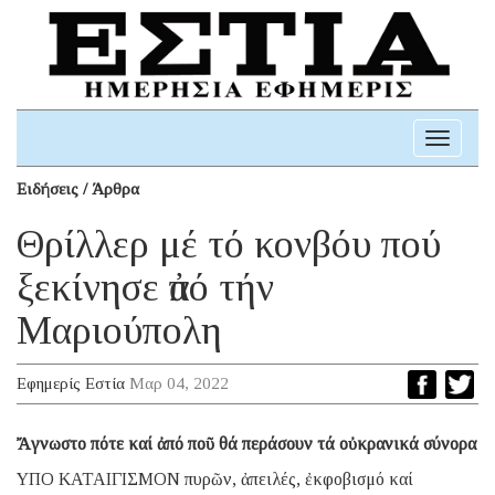
Toggle
navigati
Ειδήσεις / Άρθρα
Θρίλλερ μέ τό κονβόυ πού
ξεκίνησε ἀπό τήν
Μαριούπολη
Εφημερίς Εστία
Μαρ 04, 2022
Ἄγνωστο πότε καί ἀπό ποῦ θά περάσουν τά οὐκρανικά σύνορα
ΥΠΟ ΚΑΤΑΙΓΙΣΜΟΝ πυρῶν, ἀπειλές, ἐκφοβισμό καί