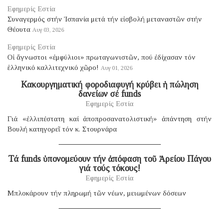
Εφημερίς Εστία
Συναγερμός στήν Ἱσπανία μετά τήν εἰσβολή μεταναστῶν στήν
Θέουτα
Αυγ 03, 2026
Εφημερίς Εστία
Οἱ ἄγνωστοι «ἐμφύλιοι» πρωταγωνιστῶν, πού ἐδίχασαν τόν
ἑλληνικό καλλιτεχνικό χῶρο!
Αυγ 01, 2026
Κακουργηματική φοροδιαφυγή κρύβει ἡ πώληση
δανείων σέ funds
Εφημερίς Εστία
Γιά «ἐλλιπέστατη καί ἀποπροσανατολιστική» ἀπάντηση στήν
Βουλή κατηγορεῖ τόν κ. Στουρνάρα
Τά funds ὑπονομεύουν τήν ἀπόφαση τοῦ Ἀρείου Πάγου
γιά τούς τόκους!
Εφημερίς Εστία
Μπλοκάρουν τήν πληρωμή τῶν νέων, μειωμένων δόσεων