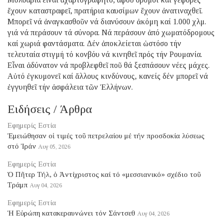
ἔχουν καταστραφεῖ, πρατήρια καυσίμων ἔχουν ἀνατιναχθεῖ.
Μπορεῖ νά ἀναγκασθοῦν νά διανύσουν ἀκόμη καί 1.000 χλμ.
γιά νά περάσουν τά σύνορα. Νά περάσουν ἀπό χωματόδρομους
καί χωριά φαντάσματα. Δέν ἀποκλείεται ὡστόσο τήν
τελευταία στιγμή τό κονβόυ νά κινηθεῖ πρός τήν Ρουμανία.
Εἶναι ἀδύνατον νά προβλεφθεῖ ποῦ θά ξεσπάσουν νέες μάχες.
Αὐτό ἐγκυμονεῖ καί ἄλλους κινδύνους, κανείς δέν μπορεῖ νά
ἐγγυηθεῖ τήν ἀσφάλεια τῶν Ἑλλήνων.
Ειδήσεις / Άρθρα
Εφημερίς Εστία
Ἐμειώθησαν οἱ τιμές τοῦ πετρελαίου μέ τήν προσδοκία λύσεως
στό Ἰράν
Αυγ 05, 2026
Εφημερίς Εστία
Ὁ Πῆτερ Τήλ, ὁ Ἀντίχριστος καί τό «μεσσιανικό» σχέδιο τοῦ
Τράμπ
Αυγ 04, 2026
Εφημερίς Εστία
Ἡ Εὐρώπη κατακεραυνώνει τόν Σάντσεθ
Αυγ 04, 2026