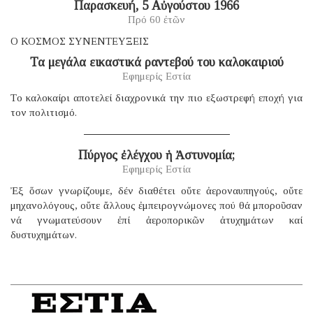
Παρασκευή, 5 Αὐγούστου 1966
Πρό 60 ἐτῶν
Ο ΚΟΣΜΟΣ ΣΥΝΕΝΤΕΥΞΕΙΣ
Τα μεγάλα εικαστικά ραντεβού του καλοκαιριού
Εφημερίς Εστία
Tο καλοκαίρι αποτελεί διαχρονικά την πιο εξωστρεφή εποχή για
τον πολιτισμό.
Πύργος ἐλέγχου ἡ Ἀστυνομία;
Εφημερίς Εστία
Ἐξ ὅσων γνωρίζουμε, δέν διαθέτει οὔτε ἀεροναυπηγούς, οὔτε
μηχανολόγους, οὔτε ἄλλους ἐμπειρογνώμονες πού θά μποροῦσαν
νά γνωματεύσουν ἐπί ἀεροπορικῶν ἀτυχημάτων καί
δυστυχημάτων.