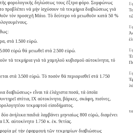
 τῆς φορολογικῆς δηλώσεως τους ἔξτρα φόρο. Συμφώνως
Εφ
το προβλέπει νά μήν ἰσχύσουν τά τεκμήρια διαβιώσεως γιά
Τε
θοῦν τόν προσεχῆ Μάιο. Τό δεύτερο νά μειωθοῦν κατά 50 %
τ
ολογουμένους.
Εφ
θως:
Ἀ
ἑ
α, στά 1.500 εὐρώ.
Εφ
.000 εὐρώ θά μειωθεῖ στά 2.500 εὐρώ.
Ἑ
οῦν τά τεκμήρια γιά τά χαμηλοῦ κυβισμοῦ αὐτοκίνητα, τό
Π
Εφ
ται στά 3.500 εὐρώ. Τό ποσόν θά περιορισθεῖ στά 1.750
Ἐμ
λ
ια διαβιώσεως» εἶναι τά ἐλάχιστα ποσά, τά ὁποῖα
ντηρεῖ σπίτια, ΙΧ αὐτοκίνητα, βάρκες, σκάφη, πισίνες,
φορολογητέου τεκμαρτοῦ εἰσοδήματος.
το
δύο ἀνήλικα παιδιά λαμβάνει μηνιαίως 800 εὐρώ, διαμένει
 Ι.Χ. αὐτοκίνητο 1.750 κ. ἑκ. 9ετίας.
Ἐφορία μέ τήν ἐφαρμογή τῶν τεκμηρίων διαβιώσεως