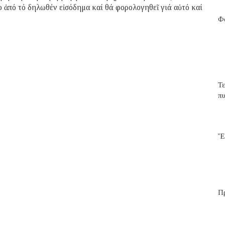
ρο ἀπό τό δηλωθέν εἰσόδημα καί θά φορολογηθεῖ γιά αὐτό καί
Φα
Τ
π
Ἔ
Π