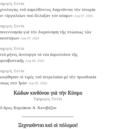
ημερίς Εστία
χνολογίες τοῦ παρελθόντος διηγοῦνται τήν ἱστορία
ῶν «ἐργαλείων πού ἄλλαξαν τόν κόσμο»
Αυγ 07, 2026
ημερίς Εστία
συνεννοησία γιά τήν διερεύνηση τῆς πτώσεως τῶν
λικοπτέρων
Αυγ 07, 2026
ημερίς Εστία
πτά μῆνες ἀνενεργά τά νέα ἀεροπλάνα τῆς
υροσβεστικῆς
Αυγ 06, 2026
ημερίς Εστία
ειώθησαν οἱ τιμές τοῦ πετρελαίου μέ τήν προσδοκία
ύσεως στό Ἰράν
Αυγ 05, 2026
Κώδων κινδύνου γιά τήν Κύπρο
Εφημερίς Εστία
ῦ δρος Κυριάκου Α. Κενεβέζου
Ξεχνιοῦνται καί οἱ πόλεμοι!