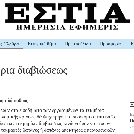
Κεντρικό θέμα
Πρωτοσέλιδα
Προσφορές
Β
ις / Άρθρα
ρια διαβιώσεως
 χαμηλόμισθους
Ε
λοῦν στά εἰσοδήματα τῶν ἐργαζομένων τά τεκμήρια
Εφ
νομικῆς κρίσεως θά ἐπιχειρήσει τό οἰκονομικό ἐπιτελεῖο.
Π
ίδα» τῶν τεκμηρίων διαβιώσεως κινδυνεύουν νά πέσουν
20
ς τεκμαρτές δαπάνες ἤ δαπάνες ἀποκτήσεως περιουσιακῶν