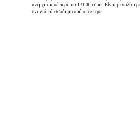
ἀνέρχεται σέ περίπου 13.000 εὐρώ. Εἶναι μεγαλύτε
ὄχι γιά τό εἰσόδημα πού ἀπέκτησε.