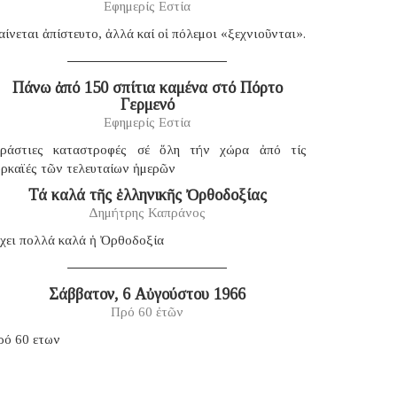
Εφημερίς Εστία
ίνεται ἀπίστευτο, ἀλλά καί οἱ πόλεμοι «ξεχνιοῦνται».
Πάνω ἀπό 150 σπίτια καμένα στό Πόρτο
Γερμενό
Εφημερίς Εστία
εράστιες καταστροφές σέ ὅλη τήν χώρα ἀπό τίς
υρκαϊές τῶν τελευταίων ἡμερῶν
Τά καλά τῆς ἑλληνικῆς Ὀρθοδοξίας
Δημήτρης Καπράνος
χει πολλά καλά ἡ Ὀρθοδοξία
Σάββατον, 6 Αὐγούστου 1966
Πρό 60 ἐτῶν
ρό 60 ετων