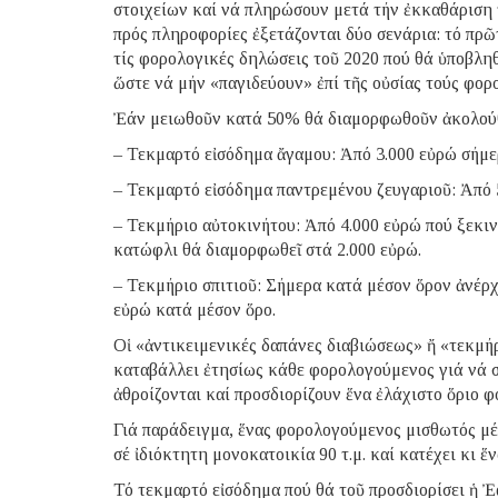
στοιχείων καί νά πληρώσουν μετά τήν ἐκκαθάριση
πρός πληροφορίες ἐξετάζονται δύο σενάρια: τό πρῶ
τίς φορολογικές δηλώσεις τοῦ 2020 πού θά ὑποβλη
ὥστε νά μήν «παγιδεύουν» ἐπί τῆς οὐσίας τούς φορ
Ἐάν μειωθοῦν κατά 50% θά διαμορφωθοῦν ἀκολού
– Τεκμαρτό εἰσόδημα ἄγαμου: Ἀπό 3.000 εὐρώ σήμερ
– Τεκμαρτό εἰσόδημα παντρεμένου ζευγαριοῦ: Ἀπό 5
– Τεκμήριο αὐτοκινήτου: Ἀπό 4.000 εὐρώ πού ξεκιν
κατώφλι θά διαμορφωθεῖ στά 2.000 εὐρώ.
– Τεκμήριο σπιτιοῦ: Σήμερα κατά μέσον ὅρον ἀνέρχε
εὐρώ κατά μέσον ὅρο.
Οἱ «ἀντικειμενικές δαπάνες διαβιώσεως» ἤ «τεκμήρ
καταβάλλει ἐτησίως κάθε φορολογούμενος γιά νά συ
ἀθροίζονται καί προσδιορίζουν ἕνα ἐλάχιστο ὅριο 
Γιά παράδειγμα, ἕνας φορολογούμενος μισθωτός μέ 
σέ ἰδιόκτητη μονοκατοικία 90 τ.μ. καί κατέχει κι ἕνα
Τό τεκμαρτό εἰσόδημα πού θά τοῦ προσδιορίσει ἡ 