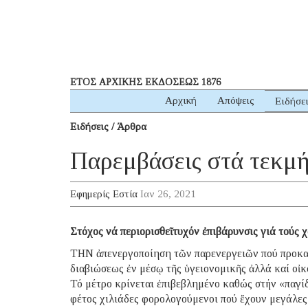
ΕΤΟΣ ΑΡΧΙΚΗΣ ΕΚΔΟΣΕΩΣ 1876
Αρχική
Απόψεις
Ειδήσε
Ειδήσεις / Άρθρα
Παρεμβάσεις στά τεκμή
Εφημερίς Εστία
Ιαν 26, 2021
Στόχος νά περιορισθεῖ τυχόν ἐπιβάρυνσις γιά τούς
ΤΗΝ ἀπενεργοποίηση τῶν παρενεργειῶν πού προκα
διαβιώσεως ἐν μέσῳ τῆς ὑγειονομικῆς ἀλλά καί οἰκο
Τό μέτρο κρίνεται ἐπιβεβλημένο καθώς στήν «παγ
φέτος χιλιάδες φορολογούμενοι πού ἔχουν μεγάλε