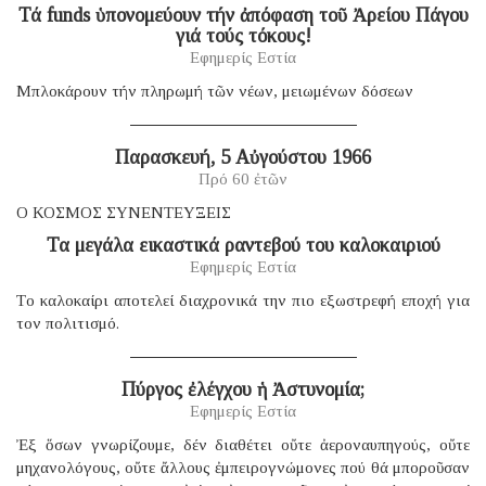
Τά funds ὑπονομεύουν τήν ἀπόφαση τοῦ Ἀρείου Πάγου
γιά τούς τόκους!
Εφημερίς Εστία
Μπλοκάρουν τήν πληρωμή τῶν νέων, μειωμένων δόσεων
Παρασκευή, 5 Αὐγούστου 1966
Πρό 60 ἐτῶν
Ο ΚΟΣΜΟΣ ΣΥΝΕΝΤΕΥΞΕΙΣ
Τα μεγάλα εικαστικά ραντεβού του καλοκαιριού
Εφημερίς Εστία
Tο καλοκαίρι αποτελεί διαχρονικά την πιο εξωστρεφή εποχή για
τον πολιτισμό.
Πύργος ἐλέγχου ἡ Ἀστυνομία;
Εφημερίς Εστία
Ἐξ ὅσων γνωρίζουμε, δέν διαθέτει οὔτε ἀεροναυπηγούς, οὔτε
μηχανολόγους, οὔτε ἄλλους ἐμπειρογνώμονες πού θά μποροῦσαν