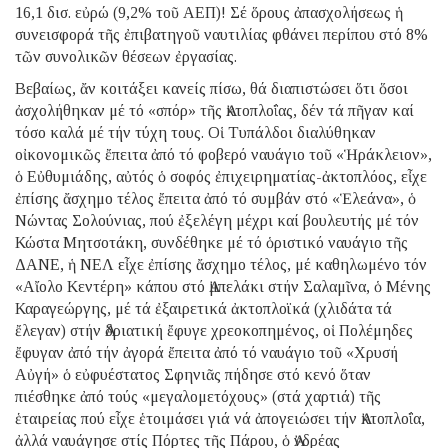
16,1 δισ. εὐρώ (9,2% τοῦ ΑΕΠ)! Σέ ὅρους ἀπασχολήσεως ἡ
συνεισφορά τῆς ἐπιβατηγοῦ ναυτιλίας φθάνει περίπου στό 8%
τῶν συνολικῶν θέσεων ἐργασίας.
Βεβαίως, ἄν κοιτάξει κανείς πίσω, θά διαπιστώσει ὅτι ὅσοι
ἀσχολήθηκαν μέ τό «σπόρ» τῆς Ἀκτοπλοΐας, δέν τά πῆγαν καί
τόσο καλά μέ τήν τύχη τους. Οἱ Τυπάλδοι διαλύθηκαν
οἰκονομικῶς ἔπειτα ἀπό τό φοβερό ναυάγιο τοῦ «Ἡράκλειον»,
ὁ Εὐθυμιάδης, αὐτός ὁ σοφός ἐπιχειρηματίας-ἀκτοπλόος, εἶχε
ἐπίσης ἄσχημο τέλος ἔπειτα ἀπό τό συμβάν στό «Ἑλεάνα», ὁ
Νώντας Σολούνιας, πού ἐξελέγη μέχρι καί βουλευτής μέ τόν
Κώστα Μητσοτάκη, συνδέθηκε μέ τό ὁριστικό ναυάγιο τῆς
ΔΑΝΕ, ἡ ΝΕΛ εἶχε ἐπίσης ἄσχημο τέλος, μέ καθηλωμένο τόν
«Αἴολο Κεντέρη» κάπου στό Ἀμπελάκι στήν Σαλαμῖνα, ὁ Μένης
Καραγεώργης, μέ τά ἐξαιρετικά ἀκτοπλοϊκά (χλιδάτα τά
ἔλεγαν) στήν Ἀδριατική ἔφυγε χρεοκοπημένος, οἱ Πολέμηδες
ἔφυγαν ἀπό τήν ἀγορά ἔπειτα ἀπό τό ναυάγιο τοῦ «Χρυσή
Αὐγή» ὁ εὐφυέστατος Σφηνιᾶς πήδησε στό κενό ὅταν
πιέσθηκε ἀπό τούς «μεγαλομετόχους» (στά χαρτιά) τῆς
ἑταιρείας πού εἶχε ἑτοιμάσει γιά νά ἀπογειώσει τήν Ἀκτοπλοΐα,
ἀλλά ναυάγησε στίς Πόρτες τῆς Πάρου, ὁ Ἀνδρέας