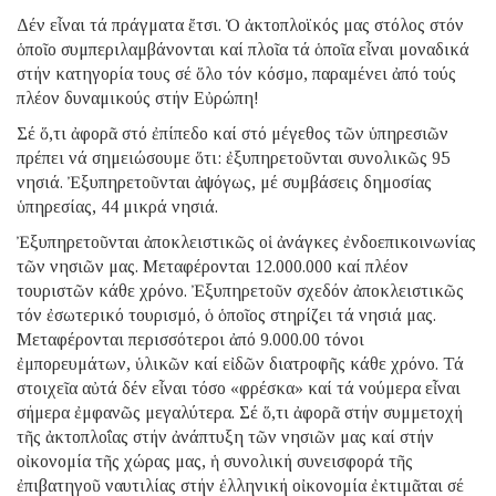
Δέν εἶναι τά πράγματα ἔτσι. Ὁ ἀκτοπλοϊκός μας στόλος στόν
ὁποῖο συμπεριλαμβάνονται καί πλοῖα τά ὁποῖα εἶναι μοναδικά
στήν κατηγορία τους σέ ὅλο τόν κόσμο, παραμένει ἀπό τούς
πλέον δυναμικούς στήν Εὐρώπη!
Σέ ὅ,τι ἀφορᾶ στό ἐπίπεδο καί στό μέγεθος τῶν ὑπηρεσιῶν
πρέπει νά σημειώσουμε ὅτι: ἐξυπηρετοῦνται συνολικῶς 95
νησιά. Ἐξυπηρετοῦνται ἀψόγως, μέ συμβάσεις δημοσίας
ὑπηρεσίας, 44 μικρά νησιά.
Ἐξυπηρετοῦνται ἀποκλειστικῶς οἱ ἀνάγκες ἐνδοεπικοινωνίας
τῶν νησιῶν μας. Μεταφέρονται 12.000.000 καί πλέον
τουριστῶν κάθε χρόνο. Ἐξυπηρετοῦν σχεδόν ἀποκλειστικῶς
τόν ἐσωτερικό τουρισμό, ὁ ὁποῖος στηρίζει τά νησιά μας.
Μεταφέρονται περισσότεροι ἀπό 9.000.00 τόνοι
ἐμπορευμάτων, ὑλικῶν καί εἰδῶν διατροφῆς κάθε χρόνο. Τά
στοιχεῖα αὐτά δέν εἶναι τόσο «φρέσκα» καί τά νούμερα εἶναι
σήμερα ἐμφανῶς μεγαλύτερα. Σέ ὅ,τι ἀφορᾶ στήν συμμετοχή
τῆς ἀκτοπλοΐας στήν ἀνάπτυξη τῶν νησιῶν μας καί στήν
οἰκονομία τῆς χώρας μας, ἡ συνολική συνεισφορά τῆς
ἐπιβατηγοῦ ναυτιλίας στήν ἑλληνική οἰκονομία ἐκτιμᾶται σέ