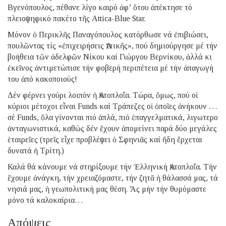
Βγενόπουλος, πέθανε λίγο καιρό ἀφ’ ὅτου ἀπέκτησε τό
πλειοψηφικό πακέτο τῆς Attica-Blue Star.
Μόνον ὁ Περικλῆς Παναγόπουλος κατόρθωσε νά ἐπιβιώσει,
πουλῶντας τίς «ἐπιχειρήσεις Ἀττικῆς», πού δημιούργησε μέ τήν
βοήθεια τῶν ἀδελφῶν Νίκου καί Γιώργου Βερνίκου, ἀλλά κι
ἐκεῖνος ἀντιμετώπισε τήν φοβερή περιπέτεια μέ τήν ἀπαγωγή
του ἀπό κακοποιούς!
Δέν φέρνει γούρι λοιπόν ἡ Ἀκτοπλοΐα. Τώρα, ὅμως, πού οἱ
κύριοι μέτοχοι εἶναι Funds καί Τράπεζες οἱ ὁποῖες ἀνήκουν …
σέ Funds, ὅλα γίνονται πιό ἁπλά, πιό ἐπαγγελματικά, λιγωτερο
ἀνταγωνιστικά, καθώς δέν ἔχουν ἀπομείνει παρά δύο μεγάλες
ἑταιρεῖες (τρεῖς εἶχε προβλέψει ὁ Σφηνιᾶς καί ἤδη ἔρχεται
δυνατά ἡ Τρίτη.)
Καλά θά κάνουμε νά στηρίξουμε τήν Ἑλληνική Ἀκτοπλοΐα. Τήν
ἔχουμε ἀνάγκη, τήν χρειαζόμαστε, τήν ζητᾶ ἡ θάλασσά μας, τά
νησιά μας, ἡ γεωπολιτική μας θέση. Ἄς μήν τήν θυμόμαστε
μόνο τά καλοκαίρια…
Απόψεις