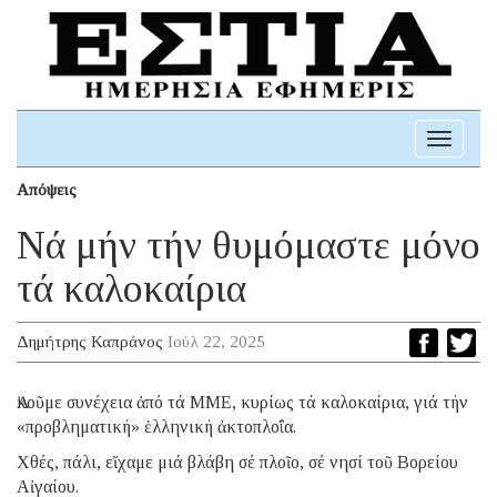
Toggle
navigati
Απόψεις
Νά μήν τήν θυμόμαστε μόνο
τά καλοκαίρια
Δημήτρης Καπράνος
Ιούλ 22, 2025
Ἀκοῦμε συνέχεια ἀπό τά ΜΜΕ, κυρίως τά καλοκαίρια, γιά τήν
«προβληματική» ἑλληνική ἀκτοπλοΐα.
Χθές, πάλι, εἴχαμε μιά βλάβη σέ πλοῖο, σέ νησί τοῦ Βορείου
Αἰγαίου.