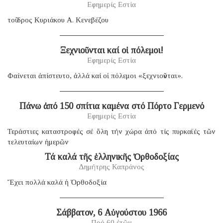
Εφημερίς Εστία
τοῦ δρος Κυριάκου Α. Κενεβέζου
Ξεχνιοῦνται καί οἱ πόλεμοι!
Εφημερίς Εστία
Φαίνεται ἀπίστευτο, ἀλλά καί οἱ πόλεμοι «ξεχνιοῦνται».
Πάνω ἀπό 150 σπίτια καμένα στό Πόρτο Γερμενό
Εφημερίς Εστία
Τεράστιες καταστροφές σέ ὅλη τήν χώρα ἀπό τίς πυρκαϊές τῶν
τελευταίων ἡμερῶν
Τά καλά τῆς ἑλληνικῆς Ὀρθοδοξίας
Δημήτρης Καπράνος
Ἔχει πολλά καλά ἡ Ὀρθοδοξία
Σάββατον, 6 Αὐγούστου 1966
Πρό 60 ἐτῶν