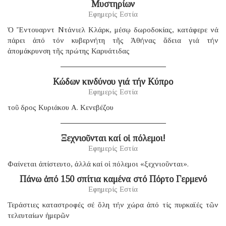
Μυστηρίων
Εφημερίς Εστία
Ὁ Ἔντουαρντ Ντάνιελ Κλάρκ, μέσῳ δωροδοκίας, κατάφερε νά
πάρει ἀπό τόν κυβερνήτη τῆς Ἀθήνας ἄδεια γιά τήν
ἀπομάκρυνση τῆς πρώτης Καρυάτιδας
Κώδων κινδύνου γιά τήν Κύπρο
Εφημερίς Εστία
τοῦ δρος Κυριάκου Α. Κενεβέζου
Ξεχνιοῦνται καί οἱ πόλεμοι!
Εφημερίς Εστία
Φαίνεται ἀπίστευτο, ἀλλά καί οἱ πόλεμοι «ξεχνιοῦνται».
Πάνω ἀπό 150 σπίτια καμένα στό Πόρτο Γερμενό
Εφημερίς Εστία
Τεράστιες καταστροφές σέ ὅλη τήν χώρα ἀπό τίς πυρκαϊές τῶν
τελευταίων ἡμερῶν