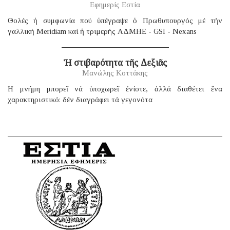
Εφημερίς Εστία
Θολές ἡ συμφωνία πού ὑπέγραψε ὁ Πρωθυπουργός μέ τήν
γαλλική Μeridiam καί ἡ τριμερής ΑΔΜΗΕ - GSI - Nexans
Ἡ στιβαρότητα τῆς Δεξιᾶς
Μανώλης Κοττάκης
H μνήμη μπορεῖ νά ὑποχωρεῖ ἐνίοτε, ἀλλά διαθέτει ἕνα
χαρακτηριστικό: δέν διαγράφει τά γεγονότα