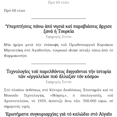
Πρό 60 ἐτῶν
Πρό 60 ετων
Ὑπερπτήσεις πάνω ἀπό νησιά καί παραβιάσεις ἄρχισε
ξανά ἡ Τουρκία
Εφημερίς Εστία
Μία ἡμέρα μετά τήν ἐπίσκεψη τοῦ Πρωθυπουργοῦ Κυριάκου
Μητσοτάκη στό Ἀγαθονήσι, τουρκικό drone πέταξε πάνω ἀπό τό
Φαρμακονήσι
Τεχνολογίες τοῦ παρελθόντος διηγοῦνται τήν ἱστορία
τῶν «ἐργαλείων πού ἄλλαξαν τόν κόσμο»
Εφημερίς Εστία
Στό πλαίσιο ἐκθέσεως στό Κέντρο Διαδόσεως Ἐπιστημῶν καί τό
Μουσεῖο Τεχνολογίας «Νόησις», ὁ ὑπολογιστής τοῦ
Ἀριστοτελείου, τό 1959, ἐκόστιζε ἄνω τῶν. 500.000 εὐρώ, σέ
σημερινές τιμές
Ἐρωτήματα συγκυριαρχίας γιά τό καλώδιο στό Αἰγαῖο