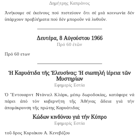
Δημήτρης Καπράνος
Ἀνήκουμε σέ ἐκείνους πού πιστεύουν ὅτι σέ μιά κοινωνία δέν
ὑπάρχουν προβλήματα πού δέν μποροῦν νά λυθοῦν.
Δευτέρα, 8 Αὐγούστου 1966
Πρό 60 ἐτῶν
Πρό 60 ετων
Ἡ Καρυάτιδα τῆς Ἐλευσίνας: Ἡ σιωπηλή ἱέρεια τῶν
Μυστηρίων
Εφημερίς Εστία
Ὁ Ἔντουαρντ Ντάνιελ Κλάρκ, μέσῳ δωροδοκίας, κατάφερε νά
πάρει ἀπό τόν κυβερνήτη τῆς Ἀθήνας ἄδεια γιά τήν
ἀπομάκρυνση τῆς πρώτης Καρυάτιδας
Κώδων κινδύνου γιά τήν Κύπρο
Εφημερίς Εστία
τοῦ δρος Κυριάκου Α. Κενεβέζου