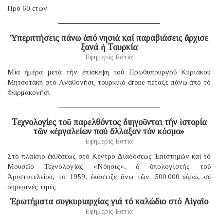
Πρό 60 ετων
Ὑπερπτήσεις πάνω ἀπό νησιά καί παραβιάσεις ἄρχισε
ξανά ἡ Τουρκία
Εφημερίς Εστία
Μία ἡμέρα μετά τήν ἐπίσκεψη τοῦ Πρωθυπουργοῦ Κυριάκου
Μητσοτάκη στό Ἀγαθονήσι, τουρκικό drone πέταξε πάνω ἀπό τό
Φαρμακονήσι
Τεχνολογίες τοῦ παρελθόντος διηγοῦνται τήν ἱστορία
τῶν «ἐργαλείων πού ἄλλαξαν τόν κόσμο»
Εφημερίς Εστία
Στό πλαίσιο ἐκθέσεως στό Κέντρο Διαδόσεως Ἐπιστημῶν καί τό
Μουσεῖο Τεχνολογίας «Νόησις», ὁ ὑπολογιστής τοῦ
Ἀριστοτελείου, τό 1959, ἐκόστιζε ἄνω τῶν. 500.000 εὐρώ, σέ
σημερινές τιμές
Ἐρωτήματα συγκυριαρχίας γιά τό καλώδιο στό Αἰγαῖο
Εφημερίς Εστία