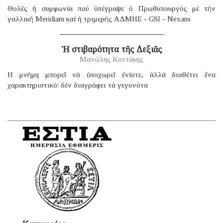
Θολές ἡ συμφωνία πού ὑπέγραψε ὁ Πρωθυπουργός μέ τήν
γαλλική Μeridiam καί ἡ τριμερής ΑΔΜΗΕ - GSI - Nexans
Ἡ στιβαρότητα τῆς Δεξιᾶς
Μανώλης Κοττάκης
H μνήμη μπορεῖ νά ὑποχωρεῖ ἐνίοτε, ἀλλά διαθέτει ἕνα
χαρακτηριστικό: δέν διαγράφει τά γεγονότα