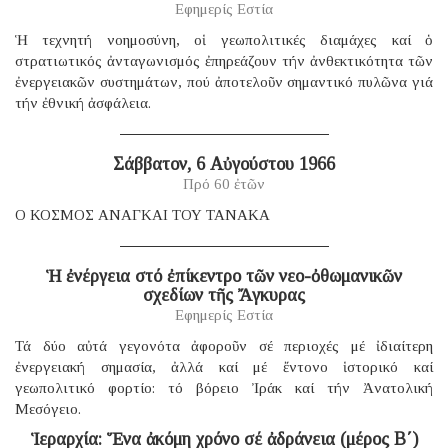
Εφημερίς Εστία
Ἡ τεχνητή νοημοσύνη, οἱ γεωπολιτικές διαμάχες καί ὁ
στρατιωτικός ἀνταγωνισμός ἐπηρεάζουν τήν ἀνθεκτικότητα τῶν
ἐνεργειακῶν συστημάτων, πού ἀποτελοῦν σημαντικό πυλῶνα γιά
τήν ἐθνική ἀσφάλεια.
Σάββατον, 6 Αὐγούστου 1966
Πρό 60 ἐτῶν
Ο ΚΟΣΜΟΣ ΑΝΑΓΚΑΙ ΤΟΥ ΤΑΝΑΚΑ
Ἡ ἐνέργεια στό ἐπίκεντρο τῶν νεο-ὀθωμανικῶν
σχεδίων τῆς Ἄγκυρας
Εφημερίς Εστία
Τά δύο αὐτά γεγονότα ἀφοροῦν σέ περιοχές μέ ἰδιαίτερη
ἐνεργειακή σημασία, ἀλλά καί μέ ἔντονο ἱστορικό καί
γεωπολιτικό φορτίο: τό βόρειο Ἰράκ καί τήν Ἀνατολική
Μεσόγειο.
Ἱεραρχία: Ἕνα ἀκόμη χρόνο σέ ἀδράνεια (μέρος B΄)