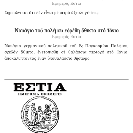
Εφημερίς Εστία
Σημειώνεται ὅτι δέν εἶναι μέ σειρά ἀξιολογήσεως:
Ναυάγιο τοῦ πολέμου εὑρέθη ἄθικτο στό Ἰόνιο
Εφημερίς Εστία
Ναυάγιο γερμανικοῦ πολεμικοῦ τοῦ B; Παγκοσμίου Πολέμου,
σχεδόν ἄθικτο, ἐνετοπίσθη σέ θαλάσσια περιοχή στό Ἰόνιο,
ἀποκαλύπτοντας ἕναν ὑποθαλάσσιο θησαυρό.