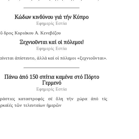
Κώδων κινδύνου γιά τήν Κύπρο
Εφημερίς Εστία
ῦ δρος Κυριάκου Α. Κενεβέζου
Ξεχνιοῦνται καί οἱ πόλεμοι!
Εφημερίς Εστία
ίνεται ἀπίστευτο, ἀλλά καί οἱ πόλεμοι «ξεχνιοῦνται».
Πάνω ἀπό 150 σπίτια καμένα στό Πόρτο
Γερμενό
Εφημερίς Εστία
εράστιες καταστροφές σέ ὅλη τήν χώρα ἀπό τίς
υρκαϊές τῶν τελευταίων ἡμερῶν