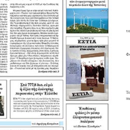
το
Φα
Τ
π