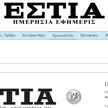
ις / Άρθρα
Κεντρικό θέμα
Προσφορές
Β
Πρωτοσέλιδα
Π
Μ
Νέ
Εφ