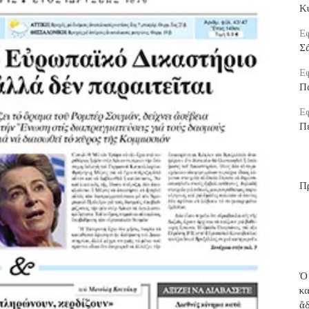
Κ
Εφ
Σ
Εφ
Π
Εφ
Π
Π
Ὁ
κ
ἄ