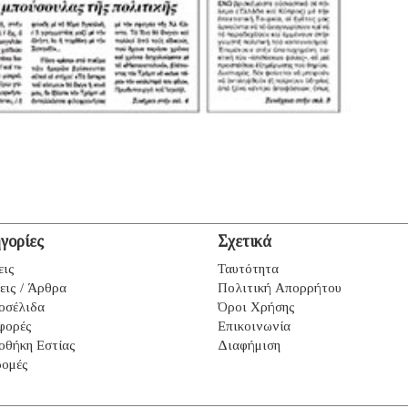
γορίες
Σχετικά
εις
Ταυτότητα
εις / Άρθρα
Πολιτική Απορρήτου
οσέλιδα
Όροι Χρήσης
φορές
Επικοινωνία
οθήκη Εστίας
Διαφήμιση
ομές