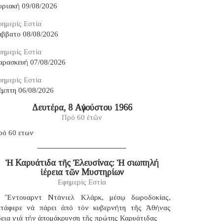
υριακή 09/08/2026
ημερίς Εστία
άββατο 08/08/2026
ημερίς Εστία
αρασκευή 07/08/2026
ημερίς Εστία
έμπτη 06/08/2026
Δευτέρα, 8 Αὐγούστου 1966
Πρό 60 ἐτῶν
ρό 60 ετων
Ἡ Καρυάτιδα τῆς Ἐλευσίνας: Ἡ σιωπηλή
ἱέρεια τῶν Μυστηρίων
Εφημερίς Εστία
 Ἔντουαρντ Ντάνιελ Κλάρκ, μέσῳ δωροδοκίας,
ατάφερε νά πάρει ἀπό τόν κυβερνήτη τῆς Ἀθήνας
δεια γιά τήν ἀπομάκρυνση τῆς πρώτης Καρυάτιδας