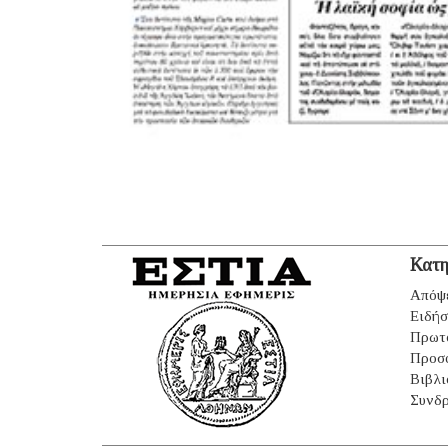
Κατη
Απόψ
Ειδήσ
Πρωτ
Προσ
Βιβλι
Συνδρ