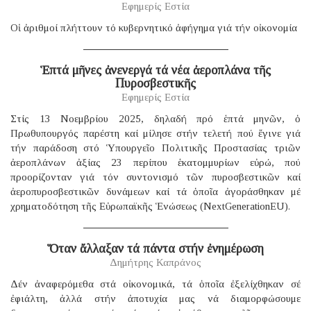
Εφημερίς Εστία
Οἱ ἀριθμοί πλήττουν τό κυβερνητικό ἀφήγημα γιά τήν οἰκονομία
Ἑπτά μῆνες ἀνενεργά τά νέα ἀεροπλάνα τῆς
Πυροσβεστικῆς
Εφημερίς Εστία
Στίς 13 Νοεμβρίου 2025, δηλαδή πρό ἑπτά μηνῶν, ὁ
Πρωθυπουργός παρέστη καί μίλησε στήν τελετή πού ἔγινε γιά
τήν παράδοση στό Ὑπουργεῖο Πολιτικῆς Προστασίας τριῶν
ἀεροπλάνων ἀξίας 23 περίπου ἑκατομμυρίων εὐρώ, πού
προορίζονταν γιά τόν συντονισμό τῶν πυροσβεστικῶν καί
ἀεροπυροσβεστικῶν δυνάμεων καί τά ὁποῖα ἀγοράσθηκαν μέ
χρηματοδότηση τῆς Εὐρωπαϊκῆς Ἑνώσεως (NextGenerationEU).
Ὅταν ἄλλαξαν τά πάντα στήν ἐνημέρωση
Δημήτρης Καπράνος
Δέν ἀναφερόμεθα στά οἰκονομικά, τά ὁποῖα ἐξελίχθηκαν σέ
ἐφιάλτη, ἀλλά στήν ἀποτυχία μας νά διαμορφώσουμε