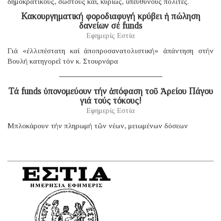
δημοκρατικούς, σωστούς καί, κυρίως, ὑπεύθυνους πολῖτες.
Κακουργηματική φοροδιαφυγή κρύβει ἡ πώληση
δανείων σέ funds
Εφημερίς Εστία
Γιά «ἐλλιπέστατη καί ἀποπροσανατολιστική» ἀπάντηση στήν
Βουλή κατηγορεῖ τόν κ. Στουρνάρα
Τά funds ὑπονομεύουν τήν ἀπόφαση τοῦ Ἀρείου Πάγου
γιά τούς τόκους!
Εφημερίς Εστία
Μπλοκάρουν τήν πληρωμή τῶν νέων, μειωμένων δόσεων