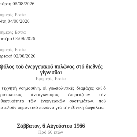
ετάρτη 05/08/2026
ημερίς Εστία
ίτη 04/08/2026
ημερίς Εστία
ευτέρα 03/08/2026
ημερίς Εστία
υριακή 02/08/2026
Ὁ ρόλος τοῦ ἐνεργειακοῦ πυλῶνος στό διεθνές
γίγνεσθαι
Εφημερίς Εστία
 τεχνητή νοημοσύνη, οἱ γεωπολιτικές διαμάχες καί ὁ
τρατιωτικός ἀνταγωνισμός ἐπηρεάζουν τήν
νθεκτικότητα τῶν ἐνεργειακῶν συστημάτων, πού
οτελοῦν σημαντικό πυλῶνα γιά τήν ἐθνική ἀσφάλεια.
Σάββατον, 6 Αὐγούστου 1966
Πρό 60 ἐτῶν