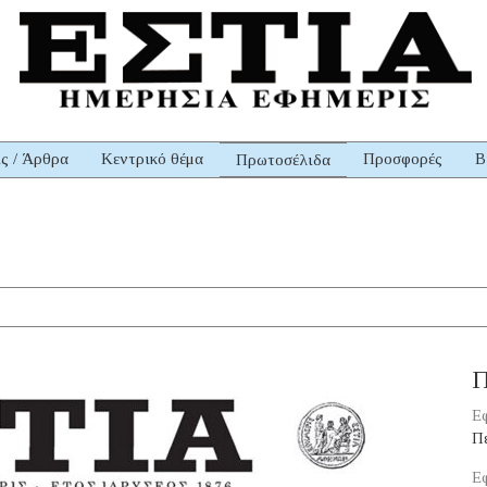
ις / Άρθρα
Κεντρικό θέμα
Προσφορές
Β
Πρωτοσέλιδα
Π
Εφ
Π
Εφ