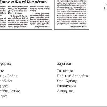
π
θ
γορίες
Σχετικά
εις
Ταυτότητα
εις / Άρθρα
Πολιτική Απορρήτου
οσέλιδα
Όροι Χρήσης
φορές
Επικοινωνία
οθήκη Εστίας
Διαφήμιση
ομές