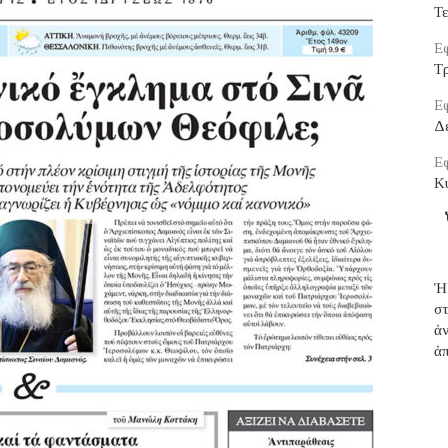
Τ
Εφ
Τρ
Εφ
Δ
Εφ
Κ
Ἡ
σ
ἀ
ἀπ