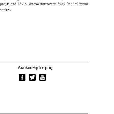
εριοχή στό Ἰόνιο, ἀποκαλύπτοντας ἕναν ὑποθαλάσσιο
ησαυρό.
Ακολουθήστε μας