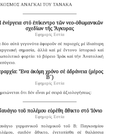
 ΚΟΣΜΟΣ ΑΝΑΓΚΑΙ ΤΟΥ ΤΑΝΑΚΑ
 ἐνέργεια στό ἐπίκεντρο τῶν νεο-ὀθωμανικῶν
σχεδίων τῆς Ἄγκυρας
Εφημερίς Εστία
 δύο αὐτά γεγονότα ἀφοροῦν σέ περιοχές μέ ἰδιαίτερη
νεργειακή σημασία, ἀλλά καί μέ ἔντονο ἱστορικό καί
ωπολιτικό φορτίο: τό βόρειο Ἰράκ καί τήν Ἀνατολική
εσόγειο.
εραρχία: Ἕνα ἀκόμη χρόνο σέ ἀδράνεια (μέρος
B΄)
Εφημερίς Εστία
μειώνεται ὅτι δέν εἶναι μέ σειρά ἀξιολογήσεως:
αυάγιο τοῦ πολέμου εὑρέθη ἄθικτο στό Ἰόνιο
Εφημερίς Εστία
αυάγιο γερμανικοῦ πολεμικοῦ τοῦ B; Παγκοσμίου
ολέμου, σχεδόν ἄθικτο, ἐνετοπίσθη σέ θαλάσσια