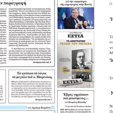
Ο
Ἡ
Τά
ἐ
γε
Μ
Ἱ
Ση
Ν
Ν
Π