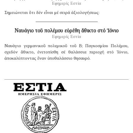
Εφημερίς Εστία
Σημειώνεται ὅτι δέν εἶναι μέ σειρά ἀξιολογήσεως:
Ναυάγιο τοῦ πολέμου εὑρέθη ἄθικτο στό Ἰόνιο
Εφημερίς Εστία
Ναυάγιο γερμανικοῦ πολεμικοῦ τοῦ B; Παγκοσμίου Πολέμου,
σχεδόν ἄθικτο, ἐνετοπίσθη σέ θαλάσσια περιοχή στό Ἰόνιο,
ἀποκαλύπτοντας ἕναν ὑποθαλάσσιο θησαυρό.