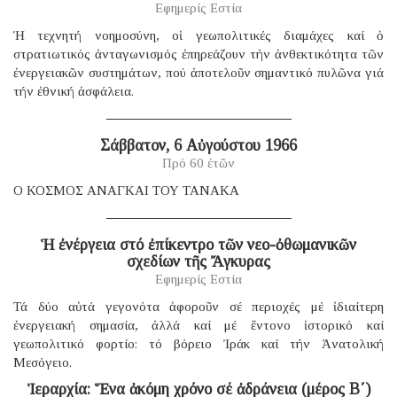
Εφημερίς Εστία
Ἡ τεχνητή νοημοσύνη, οἱ γεωπολιτικές διαμάχες καί ὁ
στρατιωτικός ἀνταγωνισμός ἐπηρεάζουν τήν ἀνθεκτικότητα τῶν
ἐνεργειακῶν συστημάτων, πού ἀποτελοῦν σημαντικό πυλῶνα γιά
τήν ἐθνική ἀσφάλεια.
Σάββατον, 6 Αὐγούστου 1966
Πρό 60 ἐτῶν
Ο ΚΟΣΜΟΣ ΑΝΑΓΚΑΙ ΤΟΥ ΤΑΝΑΚΑ
Ἡ ἐνέργεια στό ἐπίκεντρο τῶν νεο-ὀθωμανικῶν
σχεδίων τῆς Ἄγκυρας
Εφημερίς Εστία
Τά δύο αὐτά γεγονότα ἀφοροῦν σέ περιοχές μέ ἰδιαίτερη
ἐνεργειακή σημασία, ἀλλά καί μέ ἔντονο ἱστορικό καί
γεωπολιτικό φορτίο: τό βόρειο Ἰράκ καί τήν Ἀνατολική
Μεσόγειο.
Ἱεραρχία: Ἕνα ἀκόμη χρόνο σέ ἀδράνεια (μέρος B΄)