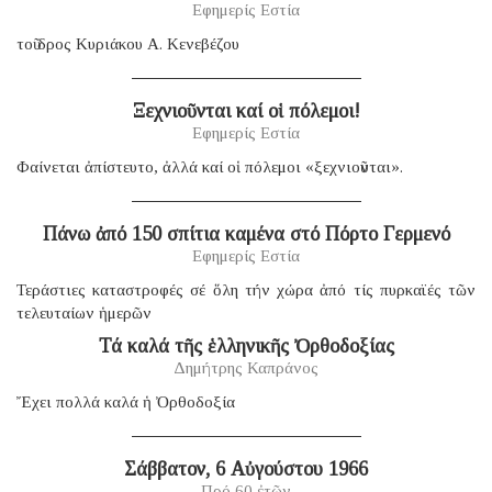
Εφημερίς Εστία
τοῦ δρος Κυριάκου Α. Κενεβέζου
Ξεχνιοῦνται καί οἱ πόλεμοι!
Εφημερίς Εστία
Φαίνεται ἀπίστευτο, ἀλλά καί οἱ πόλεμοι «ξεχνιοῦνται».
Πάνω ἀπό 150 σπίτια καμένα στό Πόρτο Γερμενό
Εφημερίς Εστία
Τεράστιες καταστροφές σέ ὅλη τήν χώρα ἀπό τίς πυρκαϊές τῶν
τελευταίων ἡμερῶν
Τά καλά τῆς ἑλληνικῆς Ὀρθοδοξίας
Δημήτρης Καπράνος
Ἔχει πολλά καλά ἡ Ὀρθοδοξία
Σάββατον, 6 Αὐγούστου 1966
Πρό 60 ἐτῶν