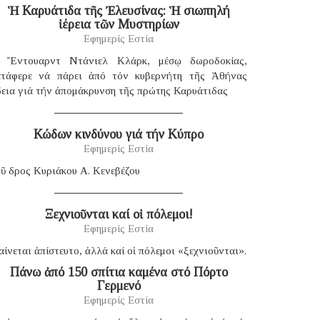
Ἡ Καρυάτιδα τῆς Ἐλευσίνας: Ἡ σιωπηλή
ἱέρεια τῶν Μυστηρίων
Εφημερίς Εστία
 Ἔντουαρντ Ντάνιελ Κλάρκ, μέσῳ δωροδοκίας,
ατάφερε νά πάρει ἀπό τόν κυβερνήτη τῆς Ἀθήνας
δεια γιά τήν ἀπομάκρυνση τῆς πρώτης Καρυάτιδας
Κώδων κινδύνου γιά τήν Κύπρο
Εφημερίς Εστία
ῦ δρος Κυριάκου Α. Κενεβέζου
Ξεχνιοῦνται καί οἱ πόλεμοι!
Εφημερίς Εστία
ίνεται ἀπίστευτο, ἀλλά καί οἱ πόλεμοι «ξεχνιοῦνται».
Πάνω ἀπό 150 σπίτια καμένα στό Πόρτο
Γερμενό
Εφημερίς Εστία