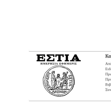
Κα
Από
Ειδ
Πρ
Πρ
Βιβ
Συν