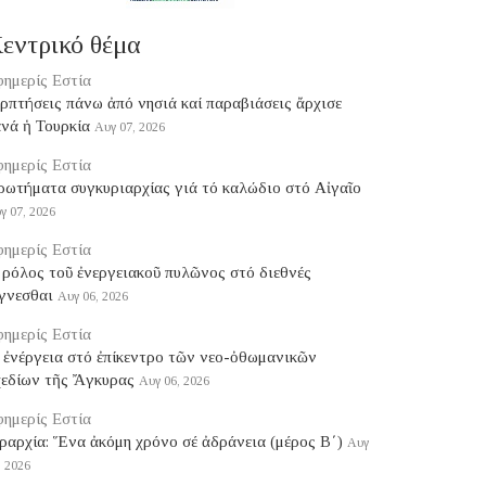
εντρικό θέμα
ημερίς Εστία
ερπτήσεις πάνω ἀπό νησιά καί παραβιάσεις ἄρχισε
νά ἡ Τουρκία
Αυγ 07, 2026
ημερίς Εστία
ρωτήματα συγκυριαρχίας γιά τό καλώδιο στό Αἰγαῖο
γ 07, 2026
ημερίς Εστία
ρόλος τοῦ ἐνεργειακοῦ πυλῶνος στό διεθνές
γνεσθαι
Αυγ 06, 2026
ημερίς Εστία
 ἐνέργεια στό ἐπίκεντρο τῶν νεο-ὀθωμανικῶν
χεδίων τῆς Ἄγκυρας
Αυγ 06, 2026
ημερίς Εστία
ραρχία: Ἕνα ἀκόμη χρόνο σέ ἀδράνεια (μέρος B΄)
Αυγ
, 2026