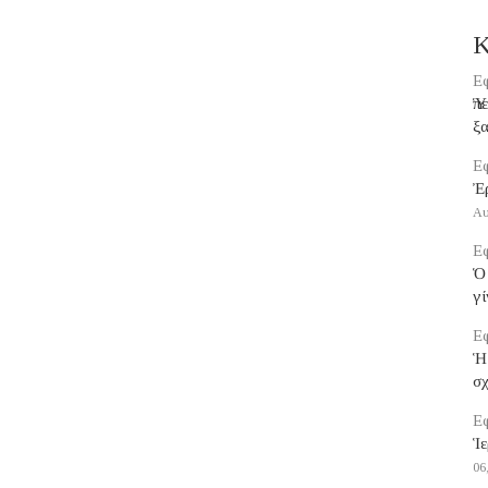
Κ
Εφ
Ὑπ
ξα
Εφ
Ἐ
Αυ
Εφ
Ὁ 
γί
Εφ
Ἡ
σ
Εφ
Ἱε
06