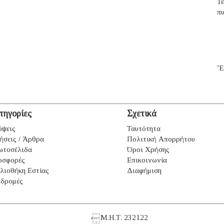
Τ
π
Ἔ
τηγορίες
Σχετικά
ψεις
Ταυτότητα
ήσεις / Άρθρα
Πολιτική Απορρήτου
ωτοσέλιδα
Όροι Χρήσης
οσφορές
Επικοινωνία
λιοθήκη Εστίας
Διαφήμιση
δρομές
Μ.Η.Τ. 232122