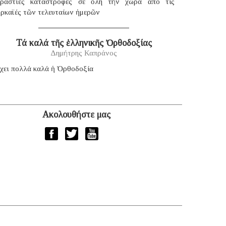
εράστιες καταστροφές σέ ὅλη τήν χώρα ἀπό τίς
υρκαϊές τῶν τελευταίων ἡμερῶν
Τά καλά τῆς ἑλληνικῆς Ὀρθοδοξίας
Δημήτρης Καπράνος
χει πολλά καλά ἡ Ὀρθοδοξία
Ακολουθήστε μας