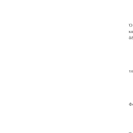
Ὁ
κ
ἄ
το
Φα