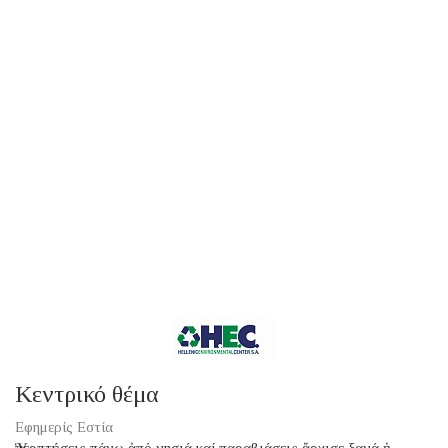
Κεντρικό θέμα
Εφημερίς Εστία
Ὑπερπτήσεις πάνω ἀπό νησιά καί παραβιάσεις ἄρχισε ξανά ἡ