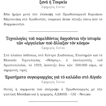
ξανά ἡ Τουρκία
Εφημερίς Εστία
Μία ἡμέρα μετά τήν ἐπίσκεψη τοῦ Πρωθυπουργοῦ Κυριάκου
Μητσοτάκη στό Ἀγαθονήσι, τουρκικό drone πέταξε πάνω ἀπό τό
Φαρμακονήσι
Τεχνολογίες τοῦ παρελθόντος διηγοῦνται τήν ἱστορία
τῶν «ἐργαλείων πού ἄλλαξαν τόν κόσμο»
Εφημερίς Εστία
Στό πλαίσιο ἐκθέσεως στό Κέντρο Διαδόσεως Ἐπιστημῶν καί τό
Μουσεῖο Τεχνολογίας «Νόησις», ὁ ὑπολογιστής τοῦ
Ἀριστοτελείου, τό 1959, ἐκόστιζε ἄνω τῶν. 500.000 εὐρώ, σέ
σημερινές τιμές
Ἐρωτήματα συγκυριαρχίας γιά τό καλώδιο στό Αἰγαῖο
Εφημερίς Εστία
Θολές ἡ συμφωνία πού ὑπέγραψε ὁ Πρωθυπουργός μέ τήν
γαλλική Μeridiam καί ἡ τριμερής ΑΔΜΗΕ - GSI - Nexans