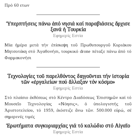
Πρό 60 ετων
Ὑπερπτήσεις πάνω ἀπό νησιά καί παραβιάσεις ἄρχισε
ξανά ἡ Τουρκία
Εφημερίς Εστία
Μία ἡμέρα μετά τήν ἐπίσκεψη τοῦ Πρωθυπουργοῦ Κυριάκου
Μητσοτάκη στό Ἀγαθονήσι, τουρκικό drone πέταξε πάνω ἀπό τό
Φαρμακονήσι
Τεχνολογίες τοῦ παρελθόντος διηγοῦνται τήν ἱστορία
τῶν «ἐργαλείων πού ἄλλαξαν τόν κόσμο»
Εφημερίς Εστία
Στό πλαίσιο ἐκθέσεως στό Κέντρο Διαδόσεως Ἐπιστημῶν καί τό
Μουσεῖο Τεχνολογίας «Νόησις», ὁ ὑπολογιστής τοῦ
Ἀριστοτελείου, τό 1959, ἐκόστιζε ἄνω τῶν. 500.000 εὐρώ, σέ
σημερινές τιμές
Ἐρωτήματα συγκυριαρχίας γιά τό καλώδιο στό Αἰγαῖο
Εφημερίς Εστία