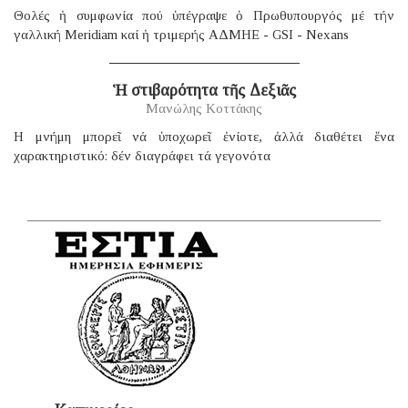
Θολές ἡ συμφωνία πού ὑπέγραψε ὁ Πρωθυπουργός μέ τήν
γαλλική Μeridiam καί ἡ τριμερής ΑΔΜΗΕ - GSI - Nexans
Ἡ στιβαρότητα τῆς Δεξιᾶς
Μανώλης Κοττάκης
H μνήμη μπορεῖ νά ὑποχωρεῖ ἐνίοτε, ἀλλά διαθέτει ἕνα
χαρακτηριστικό: δέν διαγράφει τά γεγονότα