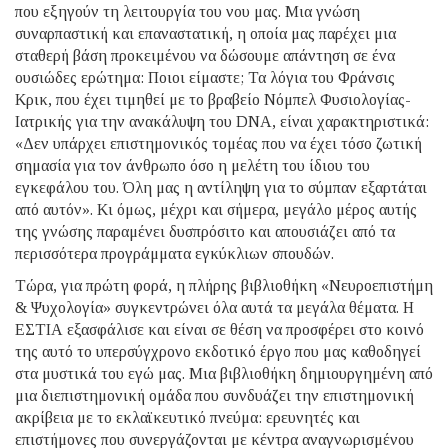
που εξηγούν τη λειτουργία του νου μας. Μια γνώση
συναρπαστική και επαναστατική, η οποία μας παρέχει μια
σταθερή βάση προκειμένου να δώσουμε απάντηση σε ένα
ουσιώδες ερώτημα: Ποιοι είμαστε; Τα λόγια του Φράνσις
Κρικ, που έχει τιμηθεί με το βραβείο Νόμπελ Φυσιολογίας-
Ιατρικής για την ανακάλυψη του DNA, είναι χαρακτηριστικά:
«Δεν υπάρχει επιστημονικός τομέας που να έχει τόσο ζωτική
σημασία για τον άνθρωπο όσο η μελέτη του ίδιου του
εγκεφάλου του. Όλη μας η αντίληψη για το σύμπαν εξαρτάται
από αυτόν». Κι όμως, μέχρι και σήμερα, μεγάλο μέρος αυτής
της γνώσης παραμένει δυσπρόσιτο και απουσιάζει από τα
περισσότερα προγράμματα εγκύκλιων σπουδών.
Τώρα, για πρώτη φορά, η πλήρης βιβλιοθήκη «Νευροεπιστήμη
& Ψυχολογία» συγκεντρώνει όλα αυτά τα μεγάλα θέματα. Η
ΕΣΤΙΑ εξασφάλισε και είναι σε θέση να προσφέρει στο κοινό
της αυτό το υπερσύγχρονο εκδοτικό έργο που μας καθοδηγεί
στα μυστικά του εγώ μας. Μια βιβλιοθήκη δημιουργημένη από
μια διεπιστημονική ομάδα που συνδυάζει την επιστημονική
ακρίβεια με το εκλαϊκευτικό πνεύμα: ερευνητές και
επιστήμονες που συνεργάζονται με κέντρα αναγνωρισμένου