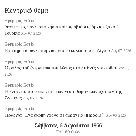
Κεντρικό θέμα
Εφημερίς Εστία
Ὑπερπτήσεις πάνω ἀπό νησιά καί παραβιάσεις ἄρχισε ξανά ἡ
Τουρκία
Αυγ 07, 2026
Εφημερίς Εστία
Ἐρωτήματα συγκυριαρχίας γιά τό καλώδιο στό Αἰγαῖο
Αυγ 07, 2026
Εφημερίς Εστία
Ὁ ρόλος τοῦ ἐνεργειακοῦ πυλῶνος στό διεθνές γίγνεσθαι
Αυγ 06,
2026
Εφημερίς Εστία
Ἡ ἐνέργεια στό ἐπίκεντρο τῶν νεο-ὀθωμανικῶν σχεδίων τῆς
Ἄγκυρας
Αυγ 06, 2026
Εφημερίς Εστία
Ἱεραρχία: Ἕνα ἀκόμη χρόνο σέ ἀδράνεια (μέρος B΄)
Αυγ 06, 2026
Σάββατον, 6 Αὐγούστου 1966
Πρό 60 ἐτῶν