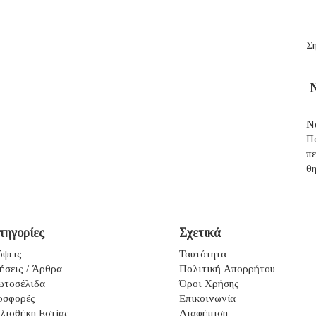
Ση
Ν
Ν
Π
π
θ
τηγορίες
Σχετικά
ψεις
Ταυτότητα
ήσεις / Άρθρα
Πολιτική Απορρήτου
ωτοσέλιδα
Όροι Χρήσης
οσφορές
Επικοινωνία
λιοθήκη Εστίας
Διαφήμιση