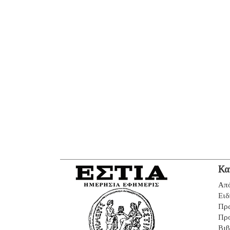
Κα
Από
Ειδ
Πρ
Πρ
Βιβ