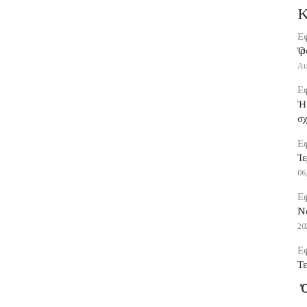
Κ
Εφ
Ὁ 
Αυ
Εφ
Ἡ
σ
Εφ
Ἱε
06
Εφ
Να
20
Εφ
Τε
Ὁ