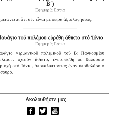
B΄)
Εφημερίς Εστία
μειώνεται ὅτι δέν εἶναι μέ σειρά ἀξιολογήσεως:
αυάγιο τοῦ πολέμου εὑρέθη ἄθικτο στό Ἰόνιο
Εφημερίς Εστία
αυάγιο γερμανικοῦ πολεμικοῦ τοῦ B; Παγκοσμίου
ολέμου, σχεδόν ἄθικτο, ἐνετοπίσθη σέ θαλάσσια
εριοχή στό Ἰόνιο, ἀποκαλύπτοντας ἕναν ὑποθαλάσσιο
ησαυρό.
Ακολουθήστε μας