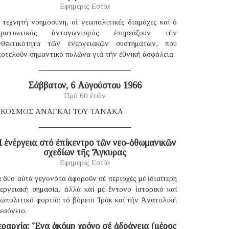
Εφημερίς Εστία
 τεχνητή νοημοσύνη, οἱ γεωπολιτικές διαμάχες καί ὁ
τρατιωτικός ἀνταγωνισμός ἐπηρεάζουν τήν
νθεκτικότητα τῶν ἐνεργειακῶν συστημάτων, πού
οτελοῦν σημαντικό πυλῶνα γιά τήν ἐθνική ἀσφάλεια.
Σάββατον, 6 Αὐγούστου 1966
Πρό 60 ἐτῶν
 ΚΟΣΜΟΣ ΑΝΑΓΚΑΙ ΤΟΥ ΤΑΝΑΚΑ
 ἐνέργεια στό ἐπίκεντρο τῶν νεο-ὀθωμανικῶν
σχεδίων τῆς Ἄγκυρας
Εφημερίς Εστία
 δύο αὐτά γεγονότα ἀφοροῦν σέ περιοχές μέ ἰδιαίτερη
νεργειακή σημασία, ἀλλά καί μέ ἔντονο ἱστορικό καί
ωπολιτικό φορτίο: τό βόρειο Ἰράκ καί τήν Ἀνατολική
εσόγειο.
εραρχία: Ἕνα ἀκόμη χρόνο σέ ἀδράνεια (μέρος