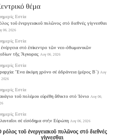
εντρικό θέμα
ημερίς Εστία
ρόλος τοῦ ἐνεργειακοῦ πυλῶνος στό διεθνές γίγνεσθαι
γ 06, 2026
ημερίς Εστία
 ἐνέργεια στό ἐπίκεντρο τῶν νεο-ὀθωμανικῶν
χεδίων τῆς Ἄγκυρας
Αυγ 06, 2026
ημερίς Εστία
ραρχία: Ἕνα ἀκόμη χρόνο σέ ἀδράνεια (μέρος B΄)
Αυγ
, 2026
ημερίς Εστία
υάγιο τοῦ πολέμου εὑρέθη ἄθικτο στό Ἰόνιο
Αυγ 06,
26
ημερίς Εστία
λευταῖοι σέ εἰσόδημα στήν Εὐρώπη
Αυγ 06, 2026
 ρόλος τοῦ ἐνεργειακοῦ πυλῶνος στό διεθνές
γίγνεσθαι