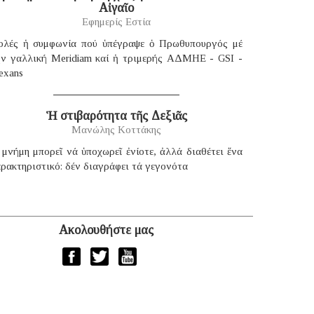
Αἰγαῖο
Εφημερίς Εστία
ολές ἡ συμφωνία πού ὑπέγραψε ὁ Πρωθυπουργός μέ
ήν γαλλική Μeridiam καί ἡ τριμερής ΑΔΜΗΕ - GSI -
exans
Ἡ στιβαρότητα τῆς Δεξιᾶς
Μανώλης Κοττάκης
μνήμη μπορεῖ νά ὑποχωρεῖ ἐνίοτε, ἀλλά διαθέτει ἕνα
ρακτηριστικό: δέν διαγράφει τά γεγονότα
Ακολουθήστε μας