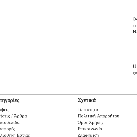
Θ
τ
N
H 
χα
τηγορίες
Σχετικά
ψεις
Ταυτότητα
ήσεις / Άρθρα
Πολιτική Απορρήτου
ωτοσέλιδα
Όροι Χρήσης
οσφορές
Επικοινωνία
λιοθήκη Εστίας
Διαφήμιση