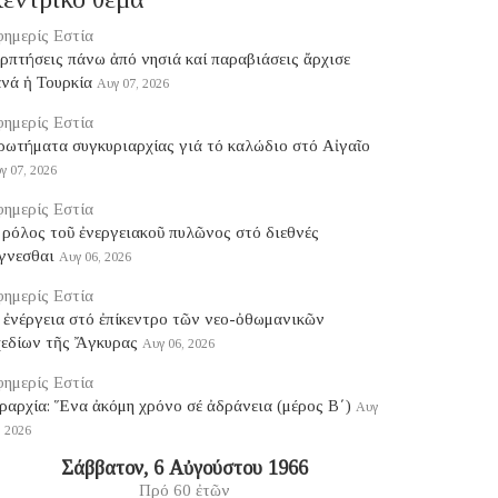
ημερίς Εστία
ερπτήσεις πάνω ἀπό νησιά καί παραβιάσεις ἄρχισε
νά ἡ Τουρκία
Αυγ 07, 2026
ημερίς Εστία
ρωτήματα συγκυριαρχίας γιά τό καλώδιο στό Αἰγαῖο
γ 07, 2026
ημερίς Εστία
ρόλος τοῦ ἐνεργειακοῦ πυλῶνος στό διεθνές
γνεσθαι
Αυγ 06, 2026
ημερίς Εστία
 ἐνέργεια στό ἐπίκεντρο τῶν νεο-ὀθωμανικῶν
χεδίων τῆς Ἄγκυρας
Αυγ 06, 2026
ημερίς Εστία
ραρχία: Ἕνα ἀκόμη χρόνο σέ ἀδράνεια (μέρος B΄)
Αυγ
, 2026
Σάββατον, 6 Αὐγούστου 1966
Πρό 60 ἐτῶν