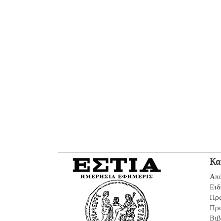
Κα
Από
Ειδ
Πρ
Πρ
Βιβ