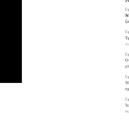
Εφ
Ὑπ
ξα
Εφ
Ἐ
Αυ
Εφ
Ὁ 
γί
Εφ
Ἡ
σ
Εφ
Ἱε
06