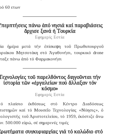
ρό 60 ετων
περπτήσεις πάνω ἀπό νησιά καί παραβιάσεις
ἄρχισε ξανά ἡ Τουρκία
Εφημερίς Εστία
ία ἡμέρα μετά τήν ἐπίσκεψη τοῦ Πρωθυπουργοῦ
υριάκου Μητσοτάκη στό Ἀγαθονήσι, τουρκικό drone
έταξε πάνω ἀπό τό Φαρμακονήσι
Τεχνολογίες τοῦ παρελθόντος διηγοῦνται τήν
ἱστορία τῶν «ἐργαλείων πού ἄλλαξαν τόν
κόσμο»
Εφημερίς Εστία
τό πλαίσιο ἐκθέσεως στό Κέντρο Διαδόσεως
πιστημῶν καί τό Μουσεῖο Τεχνολογίας «Νόησις», ὁ
ολογιστής τοῦ Ἀριστοτελείου, τό 1959, ἐκόστιζε ἄνω
ν. 500.000 εὐρώ, σέ σημερινές τιμές
ρωτήματα συγκυριαρχίας γιά τό καλώδιο στό