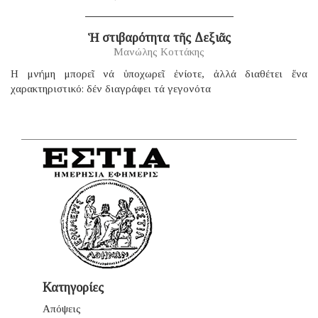
Ἡ στιβαρότητα τῆς Δεξιᾶς
Μανώλης Κοττάκης
H μνήμη μπορεῖ νά ὑποχωρεῖ ἐνίοτε, ἀλλά διαθέτει ἕνα
χαρακτηριστικό: δέν διαγράφει τά γεγονότα
Κατηγορίες
Απόψεις