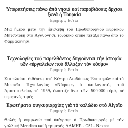
Ὑπερπτήσεις πάνω ἀπό νησιά καί παραβιάσεις ἄρχισε
ξανά ἡ Τουρκία
Εφημερίς Εστία
Μία ἡμέρα μετά τήν ἐπίσκεψη τοῦ Πρωθυπουργοῦ Κυριάκου
Μητσοτάκη στό Ἀγαθονήσι, τουρκικό drone πέταξε πάνω ἀπό τό
Φαρμακονήσι
Τεχνολογίες τοῦ παρελθόντος διηγοῦνται τήν ἱστορία
τῶν «ἐργαλείων πού ἄλλαξαν τόν κόσμο»
Εφημερίς Εστία
Στό πλαίσιο ἐκθέσεως στό Κέντρο Διαδόσεως Ἐπιστημῶν καί τό
Μουσεῖο Τεχνολογίας «Νόησις», ὁ ὑπολογιστής τοῦ
Ἀριστοτελείου, τό 1959, ἐκόστιζε ἄνω τῶν. 500.000 εὐρώ, σέ
σημερινές τιμές
Ἐρωτήματα συγκυριαρχίας γιά τό καλώδιο στό Αἰγαῖο
Εφημερίς Εστία
Θολές ἡ συμφωνία πού ὑπέγραψε ὁ Πρωθυπουργός μέ τήν
γαλλική Μeridiam καί ἡ τριμερής ΑΔΜΗΕ - GSI - Nexans