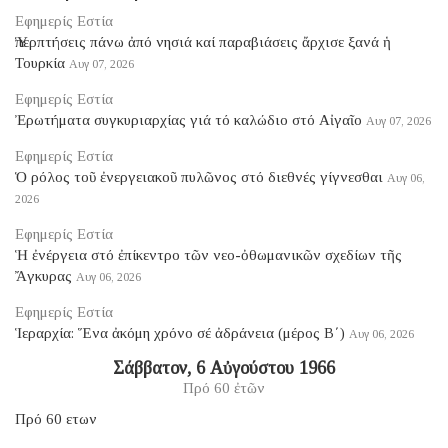
Εφημερίς Εστία
Ὑπερπτήσεις πάνω ἀπό νησιά καί παραβιάσεις ἄρχισε ξανά ἡ
Τουρκία
Αυγ 07, 2026
Εφημερίς Εστία
Ἐρωτήματα συγκυριαρχίας γιά τό καλώδιο στό Αἰγαῖο
Αυγ 07, 2026
Εφημερίς Εστία
Ὁ ρόλος τοῦ ἐνεργειακοῦ πυλῶνος στό διεθνές γίγνεσθαι
Αυγ 06,
2026
Εφημερίς Εστία
Ἡ ἐνέργεια στό ἐπίκεντρο τῶν νεο-ὀθωμανικῶν σχεδίων τῆς
Ἄγκυρας
Αυγ 06, 2026
Εφημερίς Εστία
Ἱεραρχία: Ἕνα ἀκόμη χρόνο σέ ἀδράνεια (μέρος B΄)
Αυγ 06, 2026
Σάββατον, 6 Αὐγούστου 1966
Πρό 60 ἐτῶν
Πρό 60 ετων