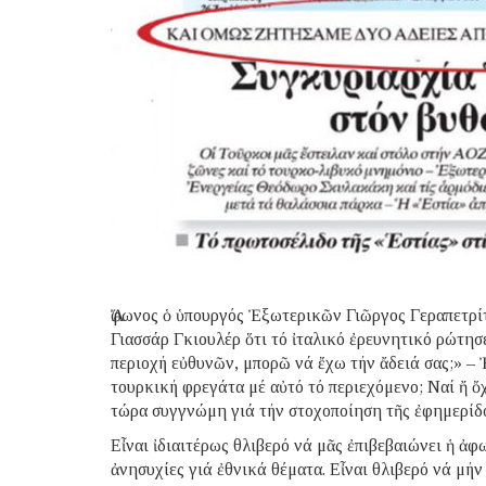
Ἄφωνος ὁ ὑπουργός Ἐξωτερικῶν Γιῶργος Γεραπετρί
Γιασσάρ Γκιουλέρ ὅτι τό ἰταλικό ἐρευνητικό ρώτησε
περιοχή εὐθυνῶν, μπορῶ νά ἔχω τήν ἄδειά σας;» – 
τουρκική φρεγάτα μέ αὐτό τό περιεχόμενο; Ναί ἤ ὄχ
τώρα συγγνώμη γιά τήν στοχοποίηση τῆς ἐφημερίδο
Εἶναι ἰδιαιτέρως θλιβερό νά μᾶς ἐπιβεβαιώνει ἡ 
ἀνησυχίες γιά ἐθνικά θέματα. Εἶναι θλιβερό νά μή