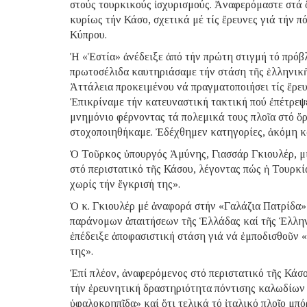
στούς τουρκικούς ἰσχυρισμούς. Ἀναφερόμαστε στά 
κυρίως τήν Κάσο, σχετικά μέ τίς ἔρευνες γιά τήν 
Κύπρου.
Ἡ «Ἑστία» ἀνέδειξε ἀπό τήν πρώτη στιγμή τό πρ
πρωτοσέλιδα καυτηριάσαμε τήν στάση τῆς ἑλληνικῆ
Ἀττάλεια προκειμένου νά πραγματοποιήσει τίς ἔρευν
Ἐπικρίναμε τήν κατευναστική τακτική πού ἐπέτρεψ
μνημόνιο φέρνοντας τά πολεμικά τους πλοῖα στό ὅ
στοχοποιηθήκαμε. Ἐδέχθημεν κατηγορίες, ἀκόμη κ
Ὁ Τοῦρκος ὑπουργός Ἀμύνης, Γιασσάρ Γκιουλέρ, μ
στό περιστατικό τῆς Κάσου, λέγοντας πώς ἡ Τουρκία
χωρίς τήν ἔγκρισή της».
Ὁ κ. Γκιουλέρ μέ ἀναφορά στήν «Γαλάζια Πατρίδα»
παράνομων ἀπαιτήσεων τῆς Ἑλλάδας καί τῆς Ἑλλη
ἐπέδειξε ἀποφασιστική στάση γιά νά ἐμποδισθοῦν 
της».
Ἐπί πλέον, ἀναφερόμενος στό περιστατικό τῆς Κάσου
τήν ἐρευνητική δραστηριότητα πόντισης καλωδίων 
ὑφαλοκρηπῖδα» καί ὅτι τελικά τό ἰταλικό πλοῖο μπό