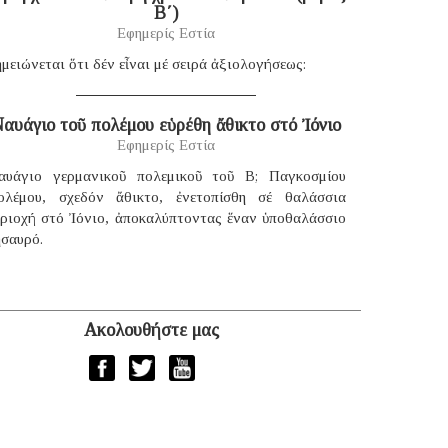
B΄)
Εφημερίς Εστία
μειώνεται ὅτι δέν εἶναι μέ σειρά ἀξιολογήσεως:
αυάγιο τοῦ πολέμου εὑρέθη ἄθικτο στό Ἰόνιο
Εφημερίς Εστία
αυάγιο γερμανικοῦ πολεμικοῦ τοῦ B; Παγκοσμίου
ολέμου, σχεδόν ἄθικτο, ἐνετοπίσθη σέ θαλάσσια
εριοχή στό Ἰόνιο, ἀποκαλύπτοντας ἕναν ὑποθαλάσσιο
ησαυρό.
Ακολουθήστε μας