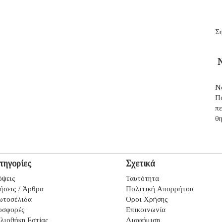
Ση
Ν
Ν
Π
π
θ
τηγορίες
Σχετικά
ψεις
Ταυτότητα
ήσεις / Άρθρα
Πολιτική Απορρήτου
ωτοσέλιδα
Όροι Χρήσης
οσφορές
Επικοινωνία
λιοθήκη Εστίας
Διαφήμιση