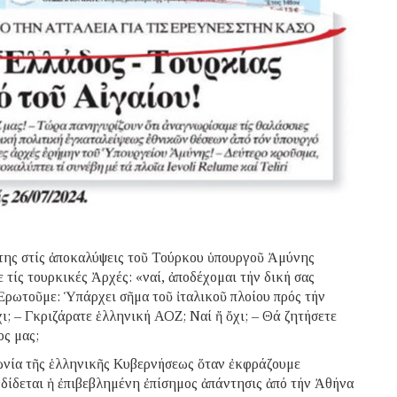
της στίς ἀποκαλύψεις τοῦ Τούρκου ὑπουργοῦ Ἀμύνης
 τίς τουρκικές Ἀρχές: «ναί, ἀποδέχομαι τήν δική σας
Ἐρωτοῦμε: Ὑπάρχει σῆμα τοῦ ἰταλικοῦ πλοίου πρός τήν
ι; – Γκριζάρατε ἑλληνική ΑΟΖ; Ναί ἤ ὄχι; – Θά ζητήσετε
ς μας;
ἀφωνία τῆς ἑλληνικῆς Κυβερνήσεως ὅταν ἐκφράζουμε
ν δίδεται ἡ ἐπιβεβλημένη ἐπίσημος ἀπάντησις ἀπό τήν Ἀθήνα