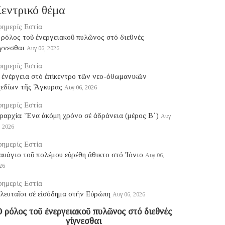
εντρικό θέμα
ημερίς Εστία
ρόλος τοῦ ἐνεργειακοῦ πυλῶνος στό διεθνές
γνεσθαι
Αυγ 06, 2026
ημερίς Εστία
 ἐνέργεια στό ἐπίκεντρο τῶν νεο-ὀθωμανικῶν
χεδίων τῆς Ἄγκυρας
Αυγ 06, 2026
ημερίς Εστία
ραρχία: Ἕνα ἀκόμη χρόνο σέ ἀδράνεια (μέρος B΄)
Αυγ
, 2026
ημερίς Εστία
υάγιο τοῦ πολέμου εὑρέθη ἄθικτο στό Ἰόνιο
Αυγ 06,
26
ημερίς Εστία
λευταῖοι σέ εἰσόδημα στήν Εὐρώπη
Αυγ 06, 2026
 ρόλος τοῦ ἐνεργειακοῦ πυλῶνος στό διεθνές
γίγνεσθαι