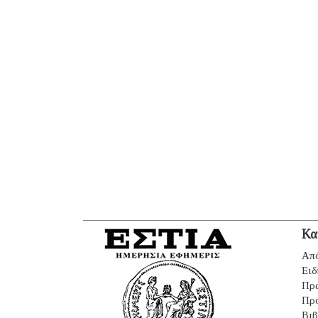
Κα
Από
Ειδ
Πρ
Πρ
Βιβ