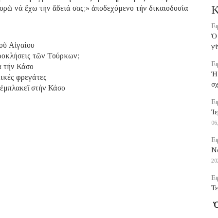
Κ
πορῶ νά ἔχω τήν ἄδειά σας;» ἀποδεχόμενο τήν δικαιοδοσία
Εφ
Ὁ 
οῦ Αἰγαίου
γί
προκλήσεις τῶν Τούρκων;
Εφ
ά τήν Κάσο
Ἡ
κικές φρεγάτες
σ
ἐμπλακεῖ στήν Κάσο
Εφ
Ἱε
06
Εφ
Να
20
Εφ
Τε
Ὁ