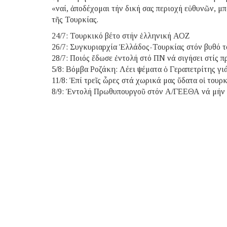
«ναί, ἀποδέχομαι τήν δική σας περιοχή εὐθυνῶν, μ
τῆς Τουρκίας.
24/7: Τουρκικό βέτο στήν ἑλληνική ΑΟΖ
26/7: Συγκυριαρχία Ἑλλάδος-Τουρκίας στόν βυθό τ
28/7: Ποιός ἔδωσε ἐντολή στό ΠΝ νά σιγήσει στίς 
5/8: Βόμβα Ροζάκη: Λέει ψέματα ὁ Γεραπετρίτης γι
11/8: Ἐπί τρεῖς ὧρες στά χωρικά μας ὕδατα οἱ τουρ
8/9: Ἐντολή Πρωθυπουργοῦ στόν Α/ΓΕΕΘΑ νά μήν 