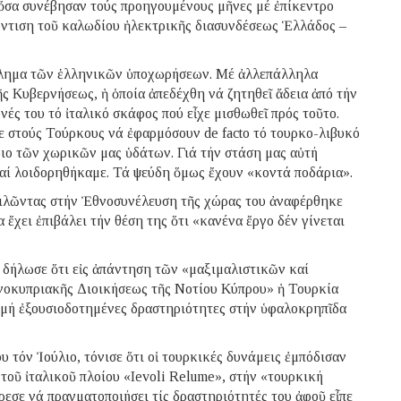
ὅσα συνέβησαν τούς προηγουμένους μῆνες μέ ἐπίκεντρο
πόντιση τοῦ καλωδίου ἠλεκτρικῆς διασυνδέσεως Ἑλλάδος –
όβλημα τῶν ἑλληνικῶν ὑποχωρήσεων. Μέ ἀλλεπάλληλα
ς Κυβερνήσεως, ἡ ὁποία ἀπεδέχθη νά ζητηθεῖ ἄδεια ἀπό τήν
ές του τό ἰταλικό σκάφος πού εἶχε μισθωθεῖ πρός τοῦτο.
ε στούς Τούρκους νά ἐφαρμόσουν de facto τό τουρκο-λιβυκό
ριο τῶν χωρικῶν μας ὑδάτων. Γιά τήν στάση μας αὐτή
αί λοιδορηθήκαμε. Τά ψεύδη ὅμως ἔχουν «κοντά ποδάρια».
ιλῶντας στήν Ἐθνοσυνέλευση τῆς χώρας του ἀναφέρθηκε
 ἔχει ἐπιβάλει τήν θέση της ὅτι «κανένα ἔργο δέν γίνεται
 δήλωσε ὅτι εἰς ἀπάντηση τῶν «μαξιμαλιστικῶν καί
νοκυπριακῆς Διοικήσεως τῆς Νοτίου Κύπρου» ἡ Τουρκία
«μή ἐξουσιοδοτημένες δραστηριότητες στήν ὑφαλοκρηπῖδα
 τόν Ἰούλιο, τόνισε ὅτι οἱ τουρκικές δυνάμεις ἐμπόδισαν
τοῦ ἰταλικοῦ πλοίου «Ievoli Relume», στήν «τουρκική
ρεσε νά πραγματοποιήσει τίς δραστηριότητές του ἀφοῦ εἶπε