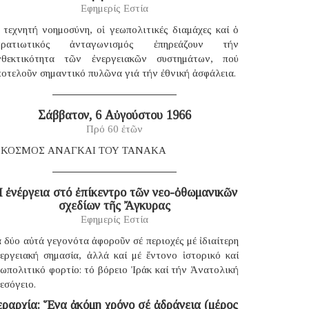
Εφημερίς Εστία
 τεχνητή νοημοσύνη, οἱ γεωπολιτικές διαμάχες καί ὁ
τρατιωτικός ἀνταγωνισμός ἐπηρεάζουν τήν
νθεκτικότητα τῶν ἐνεργειακῶν συστημάτων, πού
οτελοῦν σημαντικό πυλῶνα γιά τήν ἐθνική ἀσφάλεια.
Σάββατον, 6 Αὐγούστου 1966
Πρό 60 ἐτῶν
 ΚΟΣΜΟΣ ΑΝΑΓΚΑΙ ΤΟΥ ΤΑΝΑΚΑ
 ἐνέργεια στό ἐπίκεντρο τῶν νεο-ὀθωμανικῶν
σχεδίων τῆς Ἄγκυρας
Εφημερίς Εστία
 δύο αὐτά γεγονότα ἀφοροῦν σέ περιοχές μέ ἰδιαίτερη
νεργειακή σημασία, ἀλλά καί μέ ἔντονο ἱστορικό καί
ωπολιτικό φορτίο: τό βόρειο Ἰράκ καί τήν Ἀνατολική
εσόγειο.
εραρχία: Ἕνα ἀκόμη χρόνο σέ ἀδράνεια (μέρος