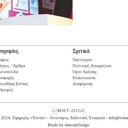
τηγορίες
Σχετικά
ψεις
Ταυτότητα
ήσεις / Άρθρα
Πολιτική Απορρήτου
ωτοσέλιδα
Όροι Χρήσης
οσφορές
Επικοινωνία
λιοθήκη Εστίας
Διαφήμιση
δρομές
Μ.Η.Τ. 232122
 2024. Ἐφημερίς «Ἑστία» - Ἀνώνυμος Ἐκδοτική Ἑταιρεία -
info@estia
Made by
minoanDesign