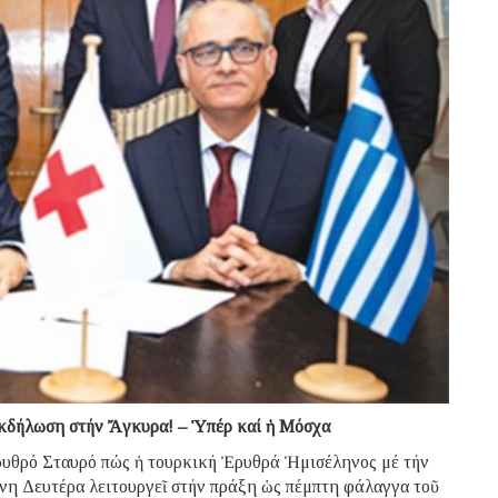
ἐκδήλωση στήν Ἄγκυρα! – Ὑπέρ καί ἡ Μόσχα
υθρό Σταυρό πώς ἡ τουρκική Ἐρυθρά Ἡμισέληνος μέ τήν
νη Δευτέρα λειτουργεῖ στήν πράξη ὡς πέμπτη φάλαγγα τοῦ