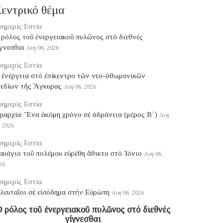
εντρικό θέμα
ημερίς Εστία
ρόλος τοῦ ἐνεργειακοῦ πυλῶνος στό διεθνές
γνεσθαι
Αυγ 06, 2026
ημερίς Εστία
 ἐνέργεια στό ἐπίκεντρο τῶν νεο-ὀθωμανικῶν
χεδίων τῆς Ἄγκυρας
Αυγ 06, 2026
ημερίς Εστία
ραρχία: Ἕνα ἀκόμη χρόνο σέ ἀδράνεια (μέρος B΄)
Αυγ
, 2026
ημερίς Εστία
υάγιο τοῦ πολέμου εὑρέθη ἄθικτο στό Ἰόνιο
Αυγ 06,
26
ημερίς Εστία
λευταῖοι σέ εἰσόδημα στήν Εὐρώπη
Αυγ 06, 2026
 ρόλος τοῦ ἐνεργειακοῦ πυλῶνος στό διεθνές
γίγνεσθαι