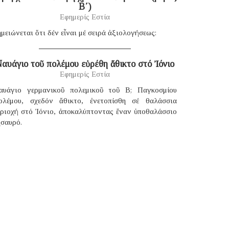
B΄)
Εφημερίς Εστία
μειώνεται ὅτι δέν εἶναι μέ σειρά ἀξιολογήσεως:
αυάγιο τοῦ πολέμου εὑρέθη ἄθικτο στό Ἰόνιο
Εφημερίς Εστία
αυάγιο γερμανικοῦ πολεμικοῦ τοῦ B; Παγκοσμίου
ολέμου, σχεδόν ἄθικτο, ἐνετοπίσθη σέ θαλάσσια
εριοχή στό Ἰόνιο, ἀποκαλύπτοντας ἕναν ὑποθαλάσσιο
ησαυρό.