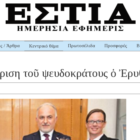
ις / Άρθρα
Πρωτοσέλιδα
Προσφορές
Β
Κεντρικό θέμα
ριση τοῦ ψευδοκράτους ὁ Ἐρυ