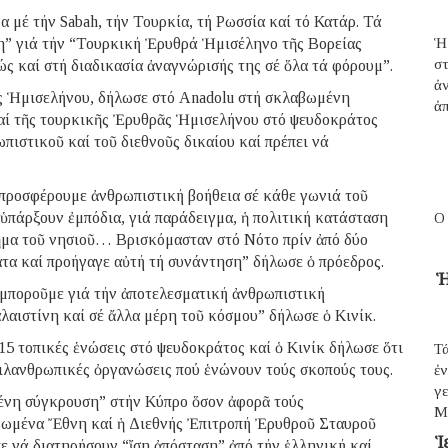
μέ τήν Sabah, τήν Τουρκία, τή Ρωσσία καί τό Κατάρ. Τά
ξη” γιά τήν “Τουρκική Ἐρυθρά Ἡμισέληνο τῆς Βορείας
Ἡ
σ
ς καί στή διαδικασία ἀναγνώρισής της σέ ὅλα τά φόρουμ”.
ἀ
ᾶς Ἡμισελήνου, δήλωσε στό Anadolu στή σκλαβωμένη
ἀπ
αί τῆς τουρκικῆς Ἐρυθρᾶς Ἡμισελήνου στό ψευδοκράτος
πιστικοῦ καί τοῦ διεθνοῦς δικαίου καί πρέπει νά
 προσφέρουμε ἀνθρωπιστική βοήθεια σέ κάθε γωνιά τοῦ
ὑπάρξουν ἐμπόδια, γιά παράδειγμα, ἡ πολιτική κατάσταση
Ο
τμῆμα τοῦ νησιοῦ… Βρισκόμασταν στό Νότο πρίν ἀπό δύο
τα καί προήγαγε αὐτή τή συνάντηση” δήλωσε ὁ πρόεδρος.
Ἡ
 μποροῦμε γιά τήν ἀποτελεσματική ἀνθρωπιστική
λαιστίνη καί σέ ἄλλα μέρη τοῦ κόσμου” δήλωσε ὁ Κινίκ.
5 τοπικές ἑνώσεις στό ψευδοκράτος καί ὁ Κινίκ δήλωσε ὅτι
Τά
φιλανθρωπικές ὀργανώσεις πού ἑνώνουν τούς σκοπούς τους.
ἐ
γε
ένη σύγκρουση” στήν Κύπρο ὅσον ἀφορᾶ τούς
Μ
νωμένα Ἔθνη καί ἡ Διεθνής Ἐπιτροπή Ἐρυθροῦ Σταυροῦ
Ἱ
πε νά διατηρήσουν “ἴση ἀπόσταση” ἀπό τήν ἑλληνική καί