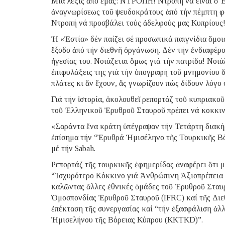
Μία λέξις ἀπό ἐμᾶς: ΝΤΡΟΠΗ! Ντροπή νά εἶναι ὁ 
ἀναγνωρίσεως τοῦ ψευδοκράτους ἀπό τήν πέμπτη φ
Ντροπή νά προσβάλει τούς ἀδελφούς μας Κυπρίους!
Ἡ «Ἑστία» δέν παίζει σέ προσωπικά παιγνίδια ὅμο
ἔξοδο ἀπό τήν διεθνῆ ὀργάνωση. Δέν τήν ἐνδιαφέρο
ἡγεσίας του. Νοιάζεται ὅμως γιά τήν πατρίδα! Νοιάζ
ἐπιφυλάξεις της γιά τήν ὑπογραφή τοῦ μνημονίου δ
πλάτες κι ἄν ἔχουν, ἄς γνωρίζουν πώς δίδουν λόγο 
Γιά τήν ἱστορία, ἀκολουθεῖ ρεπορτάζ τοῦ κυπριακοῦ
τοῦ Ἑλληνικοῦ Ἐρυθροῦ Σταυροῦ πρέπει νά κοκκινί
«Σαράντα ἕνα κράτη ὑπέγραψαν τήν Τετάρτη διακή
ἐπίσημα τήν “Ἐρυθρά Ἡμισέληνο τῆς Τουρκικῆς Βό
μέ τήν Sabah.
Ρεπορτάζ τῆς τουρκικῆς ἐφημερίδας ἀναφέρει ὅτι 
“Ἰσχυρότερο Κόκκινο γιά Ἀνθρώπινη Ἀξιοπρέπεια 
καλῶντας ἄλλες ἐθνικές ὁμάδες τοῦ Ἐρυθροῦ Σταυ
Ὁμοσπονδίας Ἐρυθροῦ Σταυροῦ (IFRC) καί τῆς Διε
ἐπέκταση τῆς συνεργασίας καί “τήν ἐξασφάλιση ἀλ
Ἡμισελήνου τῆς Βόρειας Κύπρου (KKTKD)”.