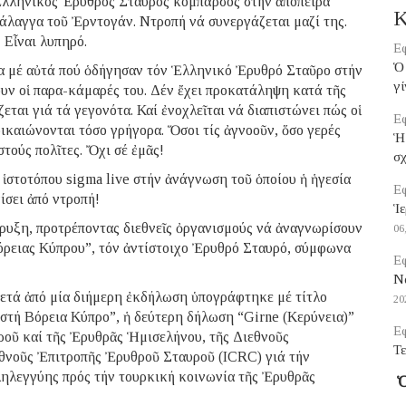
Ἑλληνικός Ἐρυθρός Σταυρός κομπάρσος στήν ἀπόπειρα
Κ
άλαγγα τοῦ Ἐρντογάν. Ντροπή νά συνεργάζεται μαζί της.
 Εἶναι λυπηρό.
Εφ
Ὁ 
ια μέ αὐτά πού ὁδήγησαν τόν Ἑλληνικό Ἐρυθρό Σταῦρο στήν
γί
υν οἱ παρα-κάμαρές του. Δέν ἔχει προκατάληψη κατά τῆς
εται γιά τά γεγονότα. Καί ἐνοχλεῖται νά διαπιστώνει πώς οἱ
Εφ
ικαιώνονται τόσο γρήγορα. Ὅσοι τίς ἀγνοοῦν, ὅσο γερές
Ἡ
στούς πολῖτες. Ὄχι σέ ἐμᾶς!
σ
 ἱστοτόπου sigma live στήν ἀνάγνωση τοῦ ὁποίου ἡ ἡγεσία
Εφ
σει ἀπό ντροπή!
Ἱε
ρυξη, προτρέποντας διεθνεῖς ὀργανισμούς νά ἀναγνωρίσουν
06
ρειας Κύπρου”, τόν ἀντίστοιχο Ἐρυθρό Σταυρό, σύμφωνα
Εφ
Να
μετά ἀπό μία διήμερη ἐκδήλωση ὑπογράφτηκε μέ τίτλο
20
στή Βόρεια Κύπρο”, ἡ δεύτερη δήλωση “Girne (Κερύνεια)”
Εφ
ροῦ καί τῆς Ἐρυθρᾶς Ἡμισελήνου, τῆς Διεθνοῦς
Τε
θνοῦς Ἐπιτροπῆς Ἐρυθροῦ Σταυροῦ (ICRC) γιά τήν
ληλεγγύης πρός τήν τουρκική κοινωνία τῆς Ἐρυθρᾶς
Ὁ