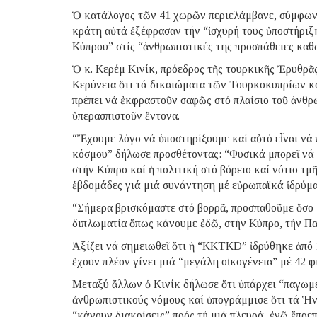
Ὁ κατάλογος τῶν 41 χωρῶν περιελάμβανε, σύμφωνα 
κράτη αὐτά ἐξέφρασαν τήν “ἰσχυρή τους ὑποστήρι
Κύπρου” στίς “ἀνθρωπιστικές της προσπάθειες καθώ
Ὁ κ. Κερέμ Κινίκ, πρόεδρος τῆς τουρκικῆς Ἐρυθρ
Κερύνεια ὅτι τά δικαιώματα τῶν Τουρκοκυπρίων κ
πρέπει νά ἐκφραστοῦν σαφῶς στό πλαίσιο τοῦ ἀνθρω
ὑπερασπιστοῦν ἔντονα.
“Ἔχουμε λόγο νά ὑποστηρίξουμε καί αὐτό εἶναι νά
κόσμου” δήλωσε προσθέτοντας: “Φυσικά μπορεῖ νά 
στήν Κύπρο καί ἡ πολιτική στό βόρειο καί νότιο 
ἑβδομάδες γιά μιά συνάντηση μέ εὐρωπαϊκά ἱδρύμα
“Σήμερα βρισκόμαστε στό βορρᾶ, προσπαθοῦμε ὅσο
διπλωματία ὅπως κάνουμε ἐδῶ, στήν Κύπρο, τήν Πα
Ἀξίζει νά σημειωθεῖ ὅτι ἡ “KKTKD” ἱδρύθηκε ἀπό 1
ἔχουν πλέον γίνει μιά “μεγάλη οἰκογένεια” μέ 42 
Μεταξύ ἄλλων ὁ Κινίκ δήλωσε ὅτι ὑπάρχει “παγωμ
ἀνθρωπιστικούς νόμους καί ὑπογράμμισε ὅτι τά Ἡ
“κάνουν διακρίσεις” πρός τή μιά πλευρά, ἐνῶ ἔπρε