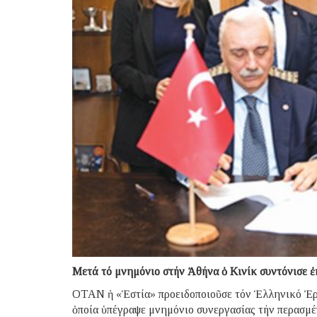
Μετά τό μνημόνιο στήν Ἀθήνα ὁ Κινίκ συντόνισε 
ΟΤΑΝ ἡ «Ἑστία» προειδοποιοῦσε τόν Ἑλληνικό Ἐρ
ὁποία ὑπέγραψε μνημόνιο συνεργασίας τήν περασμέ