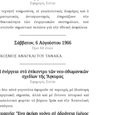
Εφημερίς Εστία
 τεχνητή νοημοσύνη, οἱ γεωπολιτικές διαμάχες καί ὁ
τρατιωτικός ἀνταγωνισμός ἐπηρεάζουν τήν
νθεκτικότητα τῶν ἐνεργειακῶν συστημάτων, πού
οτελοῦν σημαντικό πυλῶνα γιά τήν ἐθνική ἀσφάλεια.
Σάββατον, 6 Αὐγούστου 1966
Πρό 60 ἐτῶν
 ΚΟΣΜΟΣ ΑΝΑΓΚΑΙ ΤΟΥ ΤΑΝΑΚΑ
 ἐνέργεια στό ἐπίκεντρο τῶν νεο-ὀθωμανικῶν
σχεδίων τῆς Ἄγκυρας
Εφημερίς Εστία
 δύο αὐτά γεγονότα ἀφοροῦν σέ περιοχές μέ ἰδιαίτερη
νεργειακή σημασία, ἀλλά καί μέ ἔντονο ἱστορικό καί
ωπολιτικό φορτίο: τό βόρειο Ἰράκ καί τήν Ἀνατολική
εσόγειο.
εραρχία: Ἕνα ἀκόμη χρόνο σέ ἀδράνεια (μέρος