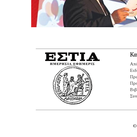
Κα
Από
Ειδ
Πρ
Πρ
Βιβ
Συν
©