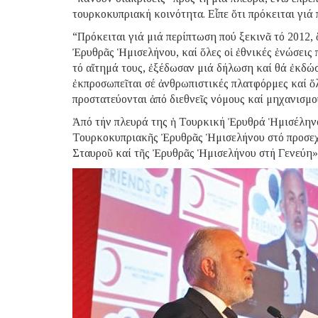
τουρκοκυπριακή κοινότητα. Εἶπε ὅτι πρόκειται γιά
“Πρόκειται γιά μιά περίπτωση πού ξεκινᾶ τό 2012
Ἐρυθρᾶς Ἡμισελήνου, καί ὅλες οἱ ἐθνικές ἑνώσεις
τό αἴτημά τους, ἐξέδωσαν μιά δήλωση καί θά ἐκδώσ
ἐκπροσωπεῖται σέ ἀνθρωπιστικές πλατφόρμες καί ὅλ
προστατεύονται ἀπό διεθνεῖς νόμους καί μηχανισμο
Ἀπό τήν πλευρά της ἡ Τουρκική Ἐρυθρά Ἡμισέληνο
Τουρκοκυπριακῆς Ἐρυθρᾶς Ἡμισελήνου στό προσεχ
Σταυροῦ καί τῆς Ἐρυθρᾶς Ἡμισελήνου στή Γενεύη»