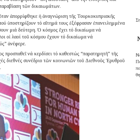
 παραβίαση τῶν δικαιωμάτων.
, ὅταν ἀπορρίφθηκε ἡ ἀναγνώριση τῆς Τουρκοκυπριακῆς
Ση
 πού ὑποστηρίζουν τό αἴτημά τους ἐξέφρασαν ἐπανειλημμένα
ουν μιά δεύτερη. Ὁ κόσμος ἔχει τό δικαίωμα νά
οι οἱ λαοί τοῦ κόσμου ἔχουν τό δικαίωμα νά
Ν
ύς” ἀνέφερε.
ς προσπαθεῖ νά κερδίσει τό καθεστώς “παρατηρητῆ” τῆς
Ν
ές διεθνές συνέδριο τῶν κοινωνιῶν τοῦ Διεθνοῦς Ἐρυθροῦ
Π
.
π
θ