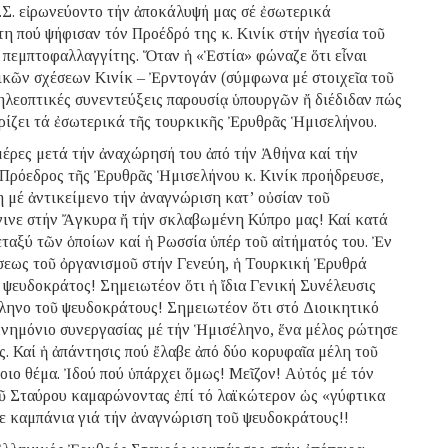
.Σ. εἰρωνεύοντο τήν ἀποκάλυψή μας σέ ἐσωτερικά
η πού ψήφισαν τόν Προέδρό της κ. Κινίκ στήν ἡγεσία τοῦ
ι πεμπτοφαλλαγγίτης. Ὅταν ἡ «Ἑστία» φώναζε ὅτι εἶναι
ικῶν σχέσεων Κινίκ – Ἐρντογάν (σύμφωνα μέ στοιχεῖα τοῦ
τηλεοπτικές συνεντεύξεις παρουσίᾳ ὑπουργῶν ἤ διέδιδαν πώς
ωρίζει τά ἐσωτερικά τῆς τουρκικῆς Ἐρυθρᾶς Ἡμισελήνου.
μέρες μετά τήν ἀναχώρησή του ἀπό τήν Ἀθήνα καί τήν
 Πρόεδρος τῆς Ἐρυθρᾶς Ἡμισελήνου κ. Κινίκ προήδρευσε,
μέ ἀντικείμενο τήν ἀναγνώριση κατ’ οὐσίαν τοῦ
γινε στήν Ἄγκυρα ἤ τήν σκλαβωμένη Κύπρο μας! Καί κατά
ταξύ τῶν ὁποίων καί ἡ Ρωσσία ὑπέρ τοῦ αἰτήματός του. Ἐν
σεως τοῦ ὀργανισμοῦ στήν Γενεύη, ἡ Τουρκική Ἐρυθρά
 ψευδοκράτος! Σημειωτέον ὅτι ἡ ἴδια Γενική Συνέλευσις
ληνο τοῦ ψευδοκράτους! Σημειωτέον ὅτι στό Διοικητικό
μνημόνιο συνεργασίας μέ τήν Ἡμισέληνο, ἕνα μέλος ρώτησε
. Καί ἡ ἀπάντησις πού ἔλαβε ἀπό δύο κορυφαῖα μέλη τοῦ
οιο θέμα. Ἰδού πού ὑπάρχει ὅμως! Μεῖζον! Αὐτός μέ τόν
ῦ Σταύρου καμαρώνοντας ἐπί τό λαϊκώτερον ὡς «γύφτικα
ε καμπάνια γιά τήν ἀναγνώριση τοῦ ψευδοκράτους!!