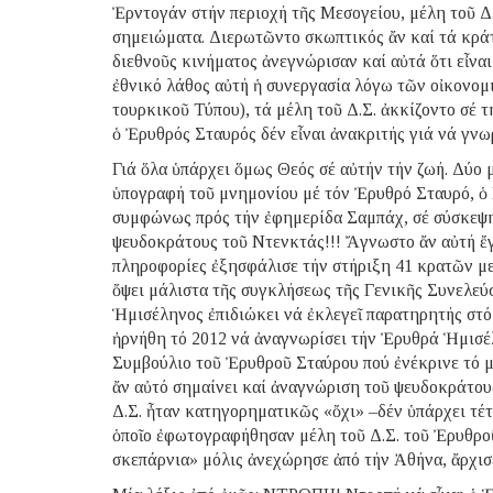
Ἐρντογάν στήν περιοχή τῆς Μεσογείου, μέλη τοῦ Δ
σημειώματα. Διερωτῶντο σκωπτικός ἄν καί τά κράτ
διεθνοῦς κινήματος ἀνεγνώρισαν καί αὐτά ὅτι εἶνα
ἐθνικό λάθος αὐτή ἡ συνεργασία λόγω τῶν οἰκονομ
τουρκικοῦ Τύπου), τά μέλη τοῦ Δ.Σ. ἀκκίζοντο σέ 
ὁ Ἐρυθρός Σταυρός δέν εἶναι ἀνακριτής γιά νά γν
Γιά ὅλα ὑπάρχει ὅμως Θεός σέ αὐτήν τήν ζωή. Δύο 
ὑπογραφή τοῦ μνημονίου μέ τόν Ἐρυθρό Σταυρό, ὁ
συμφώνως πρός τήν ἐφημερίδα Σαμπάχ, σέ σύσκεψη 
ψευδοκράτους τοῦ Ντενκτάς!!! Ἄγνωστο ἄν αὐτή ἔ
πληροφορίες ἐξησφάλισε τήν στήριξη 41 κρατῶν με
ὄψει μάλιστα τῆς συγκλήσεως τῆς Γενικῆς Συνελεύ
Ἡμισέληνος ἐπιδιώκει νά ἐκλεγεῖ παρατηρητής στό
ἠρνήθη τό 2012 νά ἀναγνωρίσει τήν Ἐρυθρά Ἡμισέ
Συμβούλιο τοῦ Ἐρυθροῦ Σταύρου πού ἐνέκρινε τό 
ἄν αὐτό σημαίνει καί ἀναγνώριση τοῦ ψευδοκράτους
Δ.Σ. ἦταν κατηγορηματικῶς «ὄχι» –δέν ὑπάρχει τέτ
ὁποῖο ἐφωτογραφήθησαν μέλη τοῦ Δ.Σ. τοῦ Ἐρυθρο
σκεπάρνια» μόλις ἀνεχώρησε ἀπό τήν Ἀθήνα, ἄρχισ