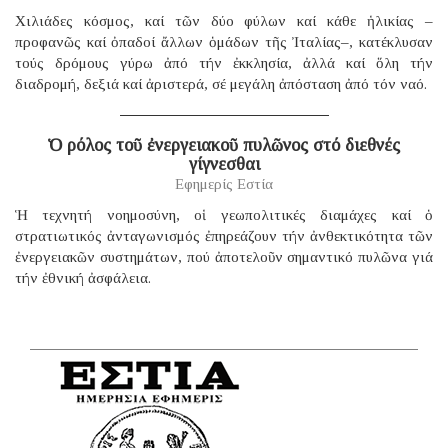
Χιλιάδες κόσμος, καί τῶν δύο φύλων καί κάθε ἡλικίας –
προφανῶς καί ὀπαδοί ἄλλων ὁμάδων τῆς Ἰταλίας–, κατέκλυσαν
τούς δρόμους γύρω ἀπό τήν ἐκκλησία, ἀλλά καί ὅλη τήν
διαδρομή, δεξιά καί ἀριστερά, σέ μεγάλη ἀπόσταση ἀπό τόν ναό.
Ὁ ρόλος τοῦ ἐνεργειακοῦ πυλῶνος στό διεθνές
γίγνεσθαι
Εφημερίς Εστία
Ἡ τεχνητή νοημοσύνη, οἱ γεωπολιτικές διαμάχες καί ὁ
στρατιωτικός ἀνταγωνισμός ἐπηρεάζουν τήν ἀνθεκτικότητα τῶν
ἐνεργειακῶν συστημάτων, πού ἀποτελοῦν σημαντικό πυλῶνα γιά
τήν ἐθνική ἀσφάλεια.