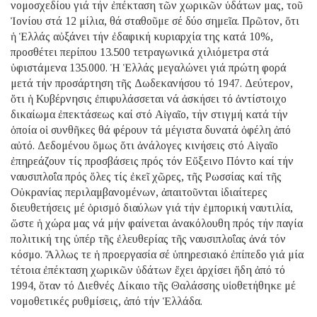
νομοσχεδίου γιά τήν ἐπέκταση τῶν χωρικῶν ὑδάτων μας, τοῦ
Ἰονίου στά 12 μίλια, θά σταθοῦμε σέ δύο σημεῖα. Πρῶτον, ὅτι
ἡ Ἑλλάς αὐξάνει τήν ἐδαφική κυριαρχία της κατά 10%,
προσθέτει περίπου 13.500 τετραγωνικά χιλιόμετρα στά
ὑφιστάμενα 135.000. Ἡ Ἑλλάς μεγαλώνει γιά πρώτη φορά
μετά τήν προσάρτηση τῆς Δωδεκανήσου τό 1947. Δεύτερον,
ὅτι ἡ Κυβέρνησις ἐπιφυλάσσεται νά ἀσκήσει τό ἀντίστοιχο
δικαίωμα ἐπεκτάσεως καί στό Αἰγαῖο, τήν στιγμή κατά τήν
ὁποία οἱ συνθῆκες θά φέρουν τά μέγιστα δυνατά ὀφέλη ἀπό
αὐτό. Δεδομένου ὅμως ὅτι ἀνάλογες κινήσεις στό Αἰγαῖο
ἐπηρεάζουν τίς προσβάσεις πρός τόν Εὔξεινο Πόντο καί τήν
ναυσιπλοΐα πρός ὅλες τίς ἐκεῖ χῶρες, τῆς Ρωσσίας καί τῆς
Οὐκρανίας περιλαμβανομένων, ἀπαιτοῦνται ἰδιαίτερες
διευθετήσεις μέ ὁρισμό διαύλων γιά τήν ἐμπορική ναυτιλία,
ὥστε ἡ χώρα μας νά μήν φαίνεται ἀνακόλουθη πρός τήν παγία
πολιτική της ὑπέρ τῆς ἐλευθερίας τῆς ναυσιπλοΐας ἀνά τόν
κόσμο. Ἄλλως τε ἡ προεργασία σέ ὑπηρεσιακό ἐπίπεδο γιά μία
τέτοια ἐπέκταση χωρικῶν ὑδάτων ἔχει ἀρχίσει ἤδη ἀπό τό
1994, ὅταν τό Διεθνές Δίκαιο τῆς Θαλάσσης υἱοθετήθηκε μέ
νομοθετικές ρυθμίσεις, ἀπό τήν Ἑλλάδα.