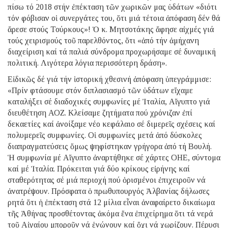
πίσω τό 2018 στήν ἐπέκταση τῶν χωρικῶν μας ὑδάτων «διότι
τόν φόβισαν οἱ συνεργάτες του, ὅτι μιά τέτοια ἀπόφαση δέν θά
ἄρεσε στούς Τούρκους»! Ὁ κ. Μητσοτάκης ἄφησε αἰχμές γιά
τούς χειρισμούς τοῦ παρελθόντος, ὅτι «ἀπό τήν ἀμήχανη
διαχείριση καί τά παλιά σύνδρομα προχωρήσαμε σέ δυναμική
πολιτική. Λιγότερα λόγια περισσότερη δράση».
Εἰδικῶς δέ γιά τήν ἱστορική χθεσινή ἀπόφαση ὑπεγράμμισε:
«Πρίν φτάσουμε στόν διπλασιασμό τῶν ὑδάτων εἴχαμε
καταλήξει σέ διαδοχικές συμφωνίες μέ Ἰταλία, Αἴγυπτο γιά
διευθέτηση ΑΟΖ. Κλείσαμε ζητήματα πού χρόνιζαν ἐπί
δεκαετίες καί ἀνοίξαμε νέο κεφάλαιο σέ διμερεῖς σχέσεις καί
πολυμερεῖς συμφωνίες. Οἱ συμφωνίες μετά ἀπό δύσκολες
διαπραγματεύσεις ὅμως ψηφίστηκαν γρήγορα ἀπό τή Βουλή.
Ἡ συμφωνία μέ Αἴγυπτο ἀναρτήθηκε σέ χάρτες ΟΗΕ, σύντομα
καί μέ Ἰταλία. Πρόκειται γιά δύο κρίκους εἰρήνης καί
σταθερότητας σέ μιά περιοχή πού ὁρισμένοι ἐπιχειροῦν νά
ἀνατρέψουν. Πρόσφατα ὁ πρωθυπουργός Ἀλβανίας δήλωσες
ρητά ὅτι ἡ ἐπέκταση στά 12 μίλια εἶναι ἀναφαίρετο δικαίωμα
τῆς Ἀθήνας προσθέτοντας ἀκόμα ἕνα ἐπιχείρημα ὅτι τά νερά
τοῦ Αἰγαίου μποροῦν νά ἑνώνουν καί ὄχι νά χωρίζουν. Πέρυσι