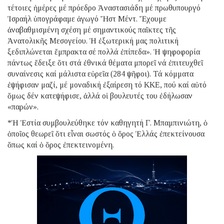
τέτοιες ἡμέρες μέ πρόεδρο Ἀναστασιάδη μέ πρωθυπουργό
Ἰσραήλ ὑπογράφαμε ἀγωγό Ἤστ Μέντ. Ἔχουμε
ἀναβαθμισμένη σχέση μέ σημαντικούς παῖκτες τῆς
Ἀνατολικῆς Μεσογείου. Ἡ ἐξωτερική μας πολιτική
ξεδιπλώνεται ἔμπρακτα σέ πολλά ἐπίπεδα». Ἡ ψηφοφορία
πάντως ἔδειξε ὅτι στά ἐθνικά θέματα μπορεῖ νά ἐπιτευχθεῖ
συναίνεσις καί μάλιστα εὐρεῖα (284 ψῆφοι). Τά κόμματα
ἐψήφισαν μαζί, μέ μοναδική ἐξαίρεση τό ΚΚΕ, πού καί αὐτό
ὅμως δέν κατεψήφισε, ἀλλά οἱ βουλευτές του ἐδήλωσαν
«παρών».
*Ἡ Ἑστία συμβουλεύθηκε τόν καθηγητή Γ. Μπαμπινιώτη, ὁ
ὁποῖος θεωρεῖ ὅτι εἶναι σωστός ὁ ὅρος Ἑλλάς ἐπεκτείνουσα
ὅπως καί ὁ ὅρος ἐπεκτεινομένη.