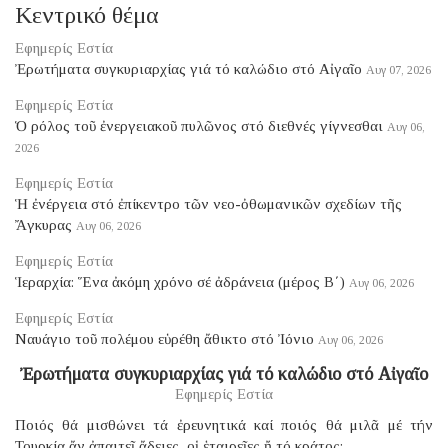
Κεντρικό θέμα
Εφημερίς Εστία
Ἐρωτήματα συγκυριαρχίας γιά τό καλώδιο στό Αἰγαῖο
Αυγ 07, 2026
Εφημερίς Εστία
Ὁ ρόλος τοῦ ἐνεργειακοῦ πυλῶνος στό διεθνές γίγνεσθαι
Αυγ 06,
2026
Εφημερίς Εστία
Ἡ ἐνέργεια στό ἐπίκεντρο τῶν νεο-ὀθωμανικῶν σχεδίων τῆς
Ἄγκυρας
Αυγ 06, 2026
Εφημερίς Εστία
Ἱεραρχία: Ἕνα ἀκόμη χρόνο σέ ἀδράνεια (μέρος B΄)
Αυγ 06, 2026
Εφημερίς Εστία
Ναυάγιο τοῦ πολέμου εὑρέθη ἄθικτο στό Ἰόνιο
Αυγ 06, 2026
Ἐρωτήματα συγκυριαρχίας γιά τό καλώδιο στό Αἰγαῖο
Εφημερίς Εστία
Ποιός θά μισθώνει τά ἐρευνητικά καί ποιός θά μιλᾶ μέ τήν
Τουρκία ἄν ἀπαιτεῖ ἄδειες, οἱ ἑταιρεῖες ἤ τό κράτος;