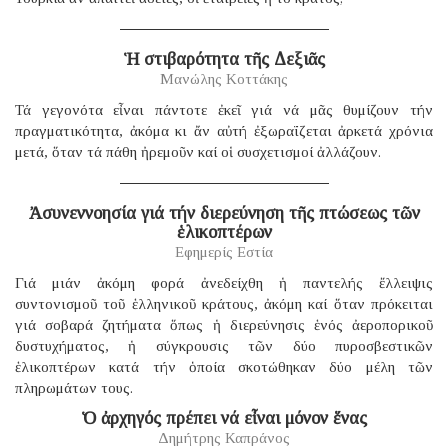
Ἡ στιβαρότητα τῆς Δεξιᾶς
Μανώλης Κοττάκης
Τά γεγονότα εἶναι πάντοτε ἐκεῖ γιά νά μᾶς θυμίζουν τήν
πραγματικότητα, ἀκόμα κι ἄν αὐτή ἐξωραΐζεται ἀρκετά χρόνια
μετά, ὅταν τά πάθη ἠρεμοῦν καί οἱ συσχετισμοί ἀλλάζουν.
Ἀσυνεννοησία γιά τήν διερεύνηση τῆς πτώσεως τῶν
ἑλικοπτέρων
Εφημερίς Εστία
Γιά μιάν ἀκόμη φορά ἀνεδείχθη ἡ παντελής ἔλλειψις
συντονισμοῦ τοῦ ἑλληνικοῦ κράτους, ἀκόμη καί ὅταν πρόκειται
γιά σοβαρά ζητήματα ὅπως ἡ διερεύνησις ἑνός ἀεροπορικοῦ
δυστυχήματος, ἡ σύγκρουσις τῶν δύο πυροσβεστικῶν
ἑλικοπτέρων κατά τήν ὁποία σκοτώθηκαν δύο μέλη τῶν
πληρωμάτων τους.
Ὁ ἀρχηγός πρέπει νά εἶναι μόνον ἕνας
Δημήτρης Καπράνος