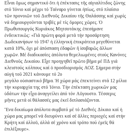
Εἶναι ὅμως σημαντικό ὅτι ἡ ἐπέκτασις τῆς αἰγιαλίτιδος ζώνης
στό Ἰόνιο καί μέχρι τό Ταίναρο γίνεται ἠπίως, στό πλαίσιο
τῶν προνοιῶν τοῦ Διεθνοῦς Δικαίου τῆς Θαλάσσης καί χωρίς
νά δημιουργοῦνται τριβές μέ τίς ὅμορες χῶρες. Ὁ
Πρωθυπουργός Κυριάκος Μητσοτάκης ἐπεσήμανε
ἐνδεικτικῶς: «Γιά πρώτη φορά μετά τήν προσάρτηση
Δωδεκανήσων τό 1947 ἡ ἑλληνική ἐπικράτεια μεγεθύνεται
κατά 10%, ὄχι μέ ἀπόσπαση ἐδαφῶν ἤ ἰσοβαρῶς ἄλλων
χωρῶν. Μέ διαδικασίες ἀπόλυτα θεμελιωμένες στούς Κανόνες
Διεθνοῦς Δικαίου. Εἶχε προηγηθεῖ πρῶτο βῆμα μέ ΠΔ γιά
κλειστούς κόλπους καί ὁ προσδιορισμός ΑΟΖ. Σήμερα στήν
αὐγή τοῦ 2021 κάνουμε τό 2ο
μεγάλο οὐσιαστικό βῆμα. Ἡ χώρα μάς ἐπεκτείνει στά 12 μίλια
τήν κυριαρχία της στό Ἰόνιο. Τήν ἐπέκταση χωρικῶν μας
ὑδάτων τήν εἶχα ἀναγγείλει ἀπό τόν Αὔγουστο. Τέσσερις
μῆνες μετά οἱ θάλασσές μας ἐκεῖ διπλασιάζονται.
Ἕνα δικαίωμα ἀπόλυτα συμβατό μέ τό Διεθνές Δίκαιο καί ἡ
χώρα μας μπορεῖ νά διευρύνει καί σέ ἄλλες περιοχές καί στήν
Κρήτη καί ἀλλοῦ, ἀλλά σέ χρόνο καί τρόπο πού ἐμεῖς θά
ἐπιλέξουμε».