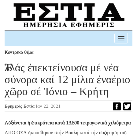
Toggle
navigati
Κεντρικό θέμα
Ἑλλάς ἐπεκτείνουσα μέ νέα
σύνορα καί 12 μίλια ἐναέριο
χῶρο σέ Ἰόνιο – Κρήτη
Εφημερίς Εστία
Ιαν 22, 2021
Αὐξάνεται ἡ ἐπικράτεια κατά 13.500 τετραγωνικά χιλιόμετρα
ΑΠΟ ΟΣΑ ἠκούσθησαν στήν Βουλή κατά τήν συζήτηση τοῦ