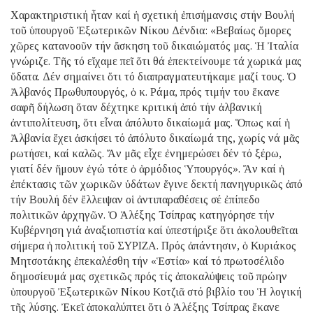
Χαρακτηριστική ἦταν καί ἡ σχετική ἐπισήμανσις στήν Βουλή
τοῦ ὑπουργοῦ Ἐξωτερικῶν Νίκου Δένδια: «Βεβαίως ὅμορες
χῶρες κατανοοῦν τήν ἄσκηση τοῦ δικαιώματός μας. Ἡ Ἰταλία
γνώριζε. Τῆς τό εἴχαμε πεῖ ὅτι θά ἐπεκτείνουμε τά χωρικά μας
ὕδατα. Δέν σημαίνει ὅτι τό διαπραγματευτήκαμε μαζί τους. Ὁ
Ἀλβανός Πρωθυπουργός, ὁ κ. Ράμα, πρός τιμήν του ἔκανε
σαφῆ δήλωση ὅταν δέχτηκε κριτική ἀπό τήν ἀλβανική
ἀντιπολίτευση, ὅτι εἶναι ἀπόλυτο δικαίωμά μας. Ὅπως καί ἡ
Ἀλβανία ἔχει ἀσκήσει τό ἀπόλυτο δικαίωμά της, χωρίς νά μᾶς
ρωτήσει, καί καλῶς. Ἄν μᾶς εἶχε ἐνημερώσει δέν τό ξέρω,
γιατί δέν ἤμουν ἐγώ τότε ὁ ἁρμόδιος Ὑπουργός». Ἄν καί ἡ
ἐπέκτασις τῶν χωρικῶν ὑδάτων ἔγινε δεκτή πανηγυρικῶς ἀπό
τήν Βουλή δέν ἔλλειψαν οἱ ἀντιπαραθέσεις σέ ἐπίπεδο
πολιτικῶν ἀρχηγῶν. Ὁ Ἀλέξης Τσίπρας κατηγόρησε τήν
Κυβέρνηση γιά ἀναξιοπιστία καί ὑπεστήριξε ὅτι ἀκολουθεῖται
σήμερα ἡ πολιτική τοῦ ΣΥΡΙΖΑ. Πρός ἀπάντησιν, ὁ Κυριάκος
Μητσοτάκης ἐπεκαλέσθη τήν «Ἑστία» καί τό πρωτοσέλιδο
δημοσίευμά μας σχετικῶς πρός τίς ἀποκαλύψεις τοῦ πρώην
ὑπουργοῦ Ἐξωτερικῶν Νίκου Κοτζιᾶ στό βιβλίο του Ἡ λογική
τῆς λύσης. Ἐκεῖ ἀποκαλύπτει ὅτι ὁ Ἀλέξης Τσίπρας ἔκανε