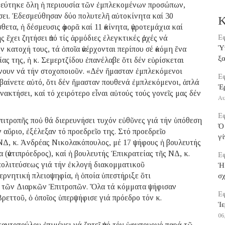
σμεύτηκε ὅλη ἡ περιουσία τῶν ἐμπλεκομένων προσώπων,
ει. Ἐδεσμεύθησαν δύο πολυτελῆ αὐτοκίνητα καί 30
Κ
τα, ἡ δέσμευσις ἀφορᾶ καί 11 ἀκίνητα, ἀγροτεμάχια καί
Εφ
 ἔχει ζητήσει ἀπό τίς ἁρμόδιες ἐλεγκτικές ἀρχές νά
Ὑπ
 κατοχή τους, τά ὁποῖα ἀνέρχονται περίπου σέ ἀκόμη ἕνα
ξα
ς της, ἡ κ. Σεμερτζίδου ἐπανέλαβε ὅτι δέν εὑρίσκεται
νουν νά τήν στοχοποιοῦν. «Δέν ἤμασταν ἐμπλεκόμενοι
Εφ
βαίνετε αὐτό, ὅτι δέν ἤμασταν πουθενά ἐμπλεκόμενοι, ἁπλά
Ἐ
νακτήσει, καί τό χειρότερο εἶναι αὐτούς τούς γονεῖς μας δέν
Αυ
Εφ
πιτροπῆς ποὐ θά διερευνήσει τυχόν εὐθῦνες γιά τήν ὑπόθεση
Ὁ 
αὔριο, ἐξέλεξαν τό προεδρεῖο της. Στό προεδρεῖο
γί
ΝΔ, κ. Ἀνδρέας Νικολακόπουλος, μέ 17 ψήφους ἡ βουλευτής
ἀντιπρόεδρος), καί ἡ βουλευτής Ἐπικρατείας τῆς ΝΔ, κ.
Εφ
πολιτεύσεως γιά τήν ἐκλογή διακομματικοῦ
Ἡ
βερνητική πλειοψηφία, ἡ ὁποία ὑπεστήριξε ὅτι
σ
ν τῶν Διαρκῶν Ἐπιτροπῶν. Ὅλα τά κόμματα ψήφισαν
Εφ
ρεττοῦ, ὁ ὁποῖος ὑπερψήφισε γιά πρόεδρο τόν κ.
Ἱε
06
ντοπούλου ἐπιμένει νά ζητεῖ ἀπό τόν ὑφυπουργό παρά τῷ