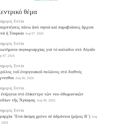
εντρικό θέμα
ημερίς Εστία
ερπτήσεις πάνω ἀπό νησιά καί παραβιάσεις ἄρχισε
νά ἡ Τουρκία
Αυγ 07, 2026
ημερίς Εστία
ρωτήματα συγκυριαρχίας γιά τό καλώδιο στό Αἰγαῖο
γ 07, 2026
ημερίς Εστία
ρόλος τοῦ ἐνεργειακοῦ πυλῶνος στό διεθνές
γνεσθαι
Αυγ 06, 2026
ημερίς Εστία
 ἐνέργεια στό ἐπίκεντρο τῶν νεο-ὀθωμανικῶν
χεδίων τῆς Ἄγκυρας
Αυγ 06, 2026
ημερίς Εστία
ραρχία: Ἕνα ἀκόμη χρόνο σέ ἀδράνεια (μέρος B΄)
Αυγ
, 2026