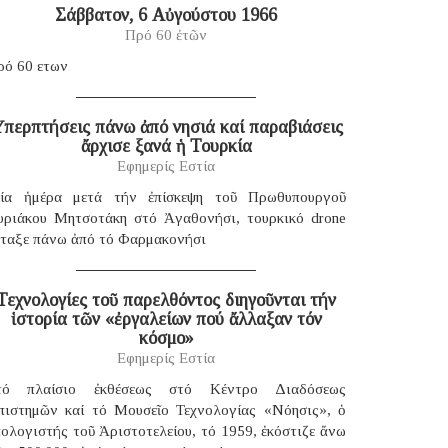
Σάββατον, 6 Αὐγούστου 1966
Πρό 60 ἐτῶν
ρό 60 ετων
περπτήσεις πάνω ἀπό νησιά καί παραβιάσεις
ἄρχισε ξανά ἡ Τουρκία
Εφημερίς Εστία
ία ἡμέρα μετά τήν ἐπίσκεψη τοῦ Πρωθυπουργοῦ
υριάκου Μητσοτάκη στό Ἀγαθονήσι, τουρκικό drone
έταξε πάνω ἀπό τό Φαρμακονήσι
Τεχνολογίες τοῦ παρελθόντος διηγοῦνται τήν
ἱστορία τῶν «ἐργαλείων πού ἄλλαξαν τόν
κόσμο»
Εφημερίς Εστία
τό πλαίσιο ἐκθέσεως στό Κέντρο Διαδόσεως
πιστημῶν καί τό Μουσεῖο Τεχνολογίας «Νόησις», ὁ
ολογιστής τοῦ Ἀριστοτελείου, τό 1959, ἐκόστιζε ἄνω