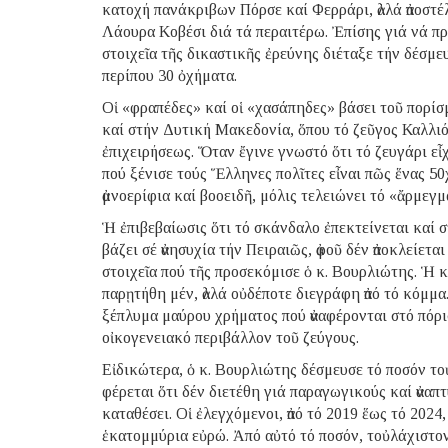
κατοχή πανάκριβων Πόρσε καί Φερράρι, ἀλλά ἀποστέ
Λάουρα Κοβέσι διά τά περαιτέρω. Ἐπίσης γιά νά πρ
στοιχεῖα τῆς δικαστικῆς ἐρεύνης διέταξε τήν δέσμε
περίπου 30 ὀχήματα.
Οἱ «φραπέδες» καί οἱ «χασάπηδες» βάσει τοῦ πορίσ
καί στήν Δυτική Μακεδονία, ὅπου τό ζεῦγος Καλλιό
ἐπιχειρήσεως. Ὅταν ἔγινε γνωστό ὅτι τό ζευγάρι εἶχ
πού ξένισε τούς Ἕλληνες πολῖτες εἶναι πῶς ἕνας 
ἀμνοερίφια καί βοοειδῆ, μόλις τελειώνει τό «ἄρμεγ
Ἡ ἐπιβεβαίωσις ὅτι τό σκάνδαλο ἐπεκτείνεται καί 
βάζει σέ ἀνησυχία τήν Πειραιῶς, ἀφοῦ δέν ἀποκλείετ
στοιχεῖα πού τῆς προσεκόμισε ὁ κ. Βουρλιώτης. Ἡ 
παρῃτήθη μέν, ἀλλά οὐδέποτε διεγράφη ἀπό τό κόμμα
ξέπλυμα μαύρου χρήματος πού ἀναφέρονται στό πόρι
οἰκογενειακό περιβάλλον τοῦ ζεύγους.
Εἰδικώτερα, ὁ κ. Βουρλιώτης δέσμευσε τό ποσόν το
φέρεται ὅτι δέν διετέθη γιά παραγωγικούς καί ἀναπ
καταθέσει. Οἱ ἐλεγχόμενοι, ἀπό τό 2019 ἕως τό 2024
ἑκατομμύρια εὐρώ. Ἀπό αὐτό τό ποσόν, τοὐλάχιστον 