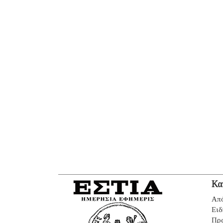
Κα
Από
Ειδ
Πρ