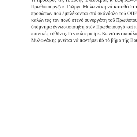
Πρωθυπουργῷ κ. Γιῶργο Μυλωνάκη νά καταθέσει τό
προσώπων πού ἐμπλέκονται στό σκάνδαλο τοῦ ΟΠΕ
καλῶντας τόν πολύ στενό συνεργάτη τοῦ Πρωθυπουρ
ὑπόμνημα ἐγνωστοποιήθη στόν Πρωθυπουργό καί ποιέ
ποινικές εὐθῦνες. Γενικώτερα ἡ κ. Κωνσταντοπούλου 
Μυλωνάκης ἀρνεῖται νά ἀπαντήσει ἀπό τό βῆμα τῆς Βο