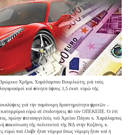
ό Βρώμικο Χρῆμα, Χαράλαμπου Βουρλιώτη, γιά τούς
ογαριασμοί καί ἀκίνητα ὕψους 1,5 ἑκατ. εὐρώ τῆς
 ἀποκαλύψεις γιά τήν παράνομη δραστηριότητα ἀγροτῶν –
ἑκατομμύρια εὐρώ σέ ἐπιδοτήσεις ἀπό τόν ΟΠΕΚΕΠΕ. Ὁ ἐπί
ος, πρώην ἀντεισαγγελεύς τοῦ Ἀρείου Πάγου κ. Χαράλαμπος
ική ἀνακοίνωση τῆς πολιτευτοῦ τῆς ΝΔ στήν Κοζάνη, κ.
ες εὐρώ πού ἔλαβε ἦταν νόμιμα ὅπως νόμιμη ἦταν καί ἡ