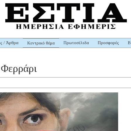
ις / Άρθρα
Πρωτοσέλιδα
Προσφορές
Β
Κεντρικό θέμα
 Φερράρι