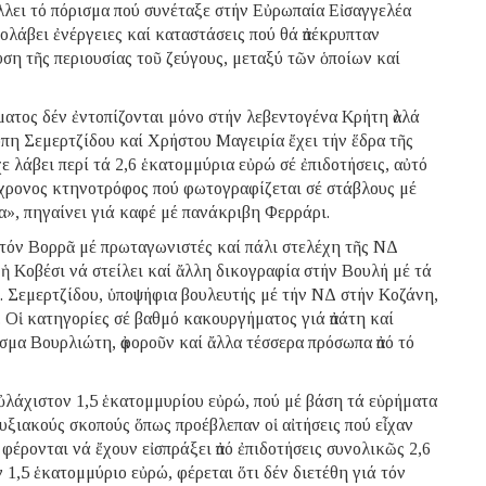
λλει τό πόρισμα πού συνέταξε στήν Εὐρωπαία Εἰσαγγελέα
ολάβει ἐνέργειες καί καταστάσεις πού θά ἀπέκρυπταν
υση τῆς περιουσίας τοῦ ζεύγους, μεταξύ τῶν ὁποίων καί
ματος δέν ἐντοπίζονται μόνο στήν λεβεντογένα Κρήτη ἀλλά
πη Σεμερτζίδου καί Χρήστου Μαγειρία ἔχει τήν ἕδρα τῆς
ε λάβει περί τά 2,6 ἑκατομμύρια εὐρώ σέ ἐπιδοτήσεις, αὐτό
50χρονος κτηνοτρόφος πού φωτογραφίζεται σέ στάβλους μέ
μα», πηγαίνει γιά καφέ μέ πανάκριβη Φερράρι.
στόν Βορρᾶ μέ πρωταγωνιστές καί πάλι στελέχη τῆς ΝΔ
αι ἡ Κοβέσι νά στείλει καί ἄλλη δικογραφία στήν Βουλή μέ τά
κ. Σεμερτζίδου, ὑποψήφια βουλευτής μέ τήν ΝΔ στήν Κοζάνη,
. Οἱ κατηγορίες σέ βαθμό κακουργήματος γιά ἀπάτη καί
σμα Βουρλιώτη, ἀφοροῦν καί ἄλλα τέσσερα πρόσωπα ἀπό τό
ὐλάχιστον 1,5 ἑκατομμυρίου εὐρώ, πού μέ βάση τά εὑρήματα
τυξιακούς σκοπούς ὅπως προέβλεπαν οἱ αἰτήσεις πού εἶχαν
, φέρονται νά ἔχουν εἰσπράξει ἀπό ἐπιδοτήσεις συνολικῶς 2,6
1,5 ἑκατομμύριο εὐρώ, φέρεται ὅτι δέν διετέθη γιά τόν