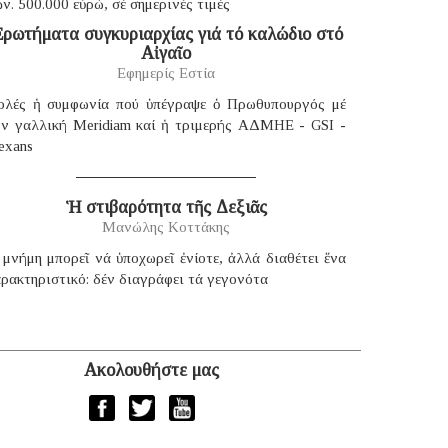
ν. 500.000 εὐρώ, σέ σημερινές τιμές
ρωτήματα συγκυριαρχίας γιά τό καλώδιο στό
Αἰγαῖο
Εφημερίς Εστία
ολές ἡ συμφωνία πού ὑπέγραψε ὁ Πρωθυπουργός μέ
ήν γαλλική Μeridiam καί ἡ τριμερής ΑΔΜΗΕ - GSI -
exans
Ἡ στιβαρότητα τῆς Δεξιᾶς
Μανώλης Κοττάκης
μνήμη μπορεῖ νά ὑποχωρεῖ ἐνίοτε, ἀλλά διαθέτει ἕνα
ρακτηριστικό: δέν διαγράφει τά γεγονότα
Ακολουθήστε μας