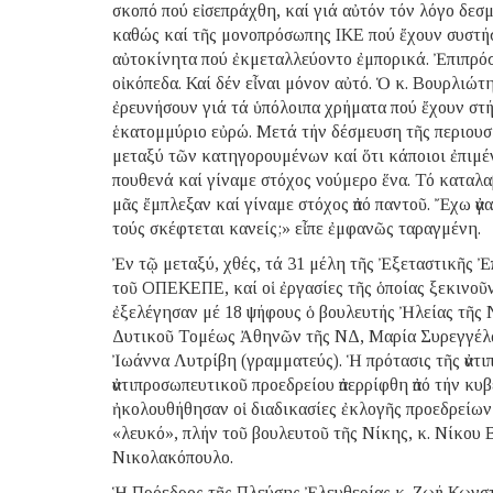
σκοπό πού εἰσεπράχθη, καί γιά αὐτόν τόν λόγο δε
καθώς καί τῆς μονοπρόσωπης ΙΚΕ πού ἔχουν συστήσ
αὐτοκίνητα πού ἐκμεταλλεύοντο ἐμπορικά. Ἐπιπρόσθε
οἰκόπεδα. Καί δέν εἶναι μόνον αὐτό. Ὁ κ. Βουρλιώτης
ἐρευνήσουν γιά τά ὑπόλοιπα χρήματα πού ἔχουν στήν
ἑκατομμύριο εὐρώ. Μετά τήν δέσμευση τῆς περιουσία
μεταξύ τῶν κατηγορουμένων καί ὅτι κάποιοι ἐπιμέ
πουθενά καί γίναμε στόχος νούμερο ἕνα. Τό καταλα
μᾶς ἔμπλεξαν καί γίναμε στόχος ἀπό παντοῦ. Ἔχω ἀγα
τούς σκέφτεται κανείς;» εἶπε ἐμφανῶς ταραγμένη.
Ἐν τῷ μεταξύ, χθές, τά 31 μέλη τῆς Ἐξεταστικῆς Ἐ
τοῦ ΟΠΕΚΕΠΕ, καί οἱ ἐργασίες τῆς ὁποίας ξεκινοῦν 
ἐξελέγησαν μέ 18 ψήφους ὁ βουλευτής Ἠλείας τῆς 
Δυτικοῦ Τομέως Ἀθηνῶν τῆς ΝΔ, Μαρία Συρεγγέλα (
Ἰωάννα Λυτρίβη (γραμματεύς). Ἡ πρότασις τῆς ἀντι
ἀντιπροσωπευτικοῦ προεδρείου ἀπερρίφθη ἀπό τήν κυ
ἠκολουθήθησαν οἱ διαδικασίες ἐκλογῆς προεδρείω
«λευκό», πλήν τοῦ βουλευτοῦ τῆς Νίκης, κ. Νίκου Β
Νικολακόπουλο.
Ἡ Πρόεδρος τῆς Πλεύσης Ἐλευθερίας κ. Ζωή Κωνστα