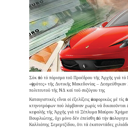
Σόκ ἀπό τό πόρισμα τοῦ Προέδρου τῆς Ἀρχῆς γιά τ
«ἀγρότες» τῆς Δυτικῆς Μακεδονίας – Δεσμεύθηκαν λ
πολιτευτοῦ τῆς ΝΔ καί τοῦ συζύγου της
Καταιγιστικές εἶναι οἱ ἐξελίξεις ἀναφορικῶς μέ τίς
κτηνοτρόφων πού λάμβαναν χωρίς νά δικαιοῦνται 
κεφαλῆς τῆς Ἀρχῆς γιά τό Ξέπλυμα Μαύρου Χρήματ
Βουρλιώτης, ὄχι μόνο δέν ἐπείσθη ἀπό τήν ἀπολογητ
Καλλιόπης Σεμερτζίδου, ὅτι τά ἑκατοντάδες χιλιάδ