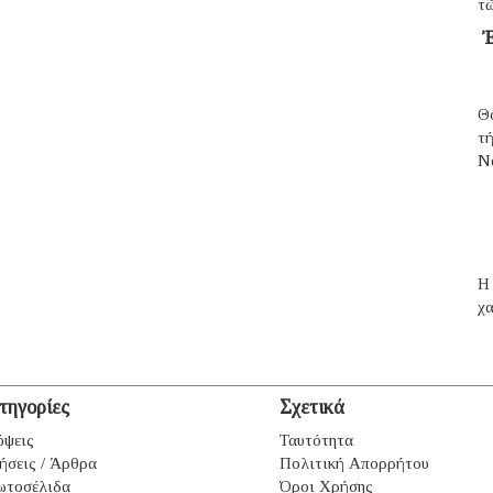
τῶ
Ἐ
Θ
τ
N
H 
χα
τηγορίες
Σχετικά
ψεις
Ταυτότητα
ήσεις / Άρθρα
Πολιτική Απορρήτου
ωτοσέλιδα
Όροι Χρήσης