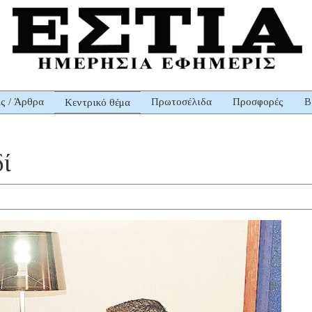
ις / Άρθρα
Πρωτοσέλιδα
Προσφορές
Β
Κεντρικό θέμα
δί