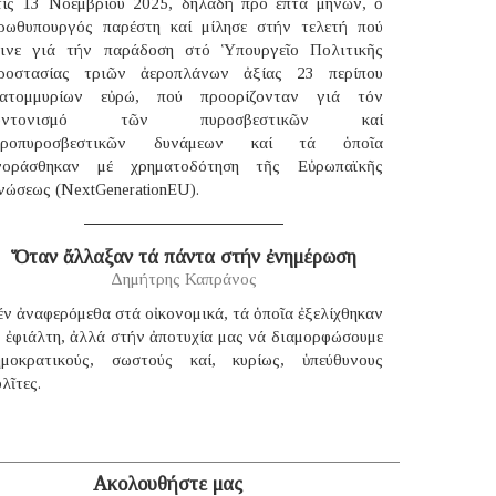
τίς 13 Νοεμβρίου 2025, δηλαδή πρό ἑπτά μηνῶν, ὁ
ρωθυπουργός παρέστη καί μίλησε στήν τελετή πού
γινε γιά τήν παράδοση στό Ὑπουργεῖο Πολιτικῆς
ροστασίας τριῶν ἀεροπλάνων ἀξίας 23 περίπου
κατομμυρίων εὐρώ, πού προορίζονταν γιά τόν
υντονισμό τῶν πυροσβεστικῶν καί
εροπυροσβεστικῶν δυνάμεων καί τά ὁποῖα
γοράσθηκαν μέ χρηματοδότηση τῆς Εὐρωπαϊκῆς
νώσεως (NextGenerationEU).
Ὅταν ἄλλαξαν τά πάντα στήν ἐνημέρωση
Δημήτρης Καπράνος
ν ἀναφερόμεθα στά οἰκονομικά, τά ὁποῖα ἐξελίχθηκαν
έ ἐφιάλτη, ἀλλά στήν ἀποτυχία μας νά διαμορφώσουμε
ημοκρατικούς, σωστούς καί, κυρίως, ὑπεύθυνους
λῖτες.
Ακολουθήστε μας