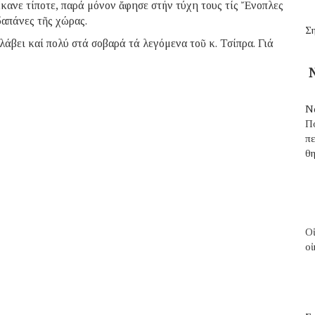
κανε τίποτε, παρά μόνον ἄφησε στήν τύχη τους τίς Ἔνοπλες
δαπάνες τῆς χώρας.
Ση
λάβει καί πολύ στά σοβαρά τά λεγόμενα τοῦ κ. Τσίπρα. Γιά
Ν
Ν
Π
π
θ
Ο
οἰ