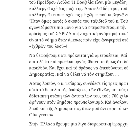
τοῦ Προέδρου Λούλα. Ἡ Βραζιλία εἶναι μία μεγάλη 
καλλιεργεῖ σχέσεις μαζί της. Ἀποτελεῖ δέ μέρος το
καλλιεργεῖ τέτοιες σχέσεις μέ χῶρες πού κυβερνῶ
Ἦταν ὅμως αὐτός ὁ σκοπός τοῦ ταξιδιοῦ τοῦ κ. Τσί
ἀγωνιζόμαστε πιά μόνο γιά νά ὑπερασπιστοῦμε τήν 
πρόεδρος τοῦ ΣΥΡΙΖΑ στήν σχετική ἀνάρτησή του. 
εἶναι τό νόημα ὅταν ἀμέσως πρίν εἶχε ἀναφερθεῖ 
«ἐχθρῶν τοῦ λαοῦ»!
Νά θεωρήσουμε ὅτι πρόκειται γιά ἀμετροέπεια; Καί 
διατελέσει καί πρωθυπουργός. Φαίνεται ὅμως ὅτι δέν
παρελθόν. Καί ἔχει καί τό θράσος νά ἀπευθύνεται
Δημοκρατίας, καί νά θέλει νά τόν στηρίξουν…
Αὐτός λοιπόν, ὁ κ. Τσίπρας, συνέδεσε τίς τρεῖς πρω
αὐτά τά θεμέλια τῆς ὑπάρξεως τῶν ἐθνῶν, μέ τούς 
ἀδίστακτη στάση τῶν ἀντιπάλων του, τούς 700 χιλι
ἀφήνουν στόν δημόσιο προϋπολογισμό. Καί ἀναλογι
λαοῦ καί τῆς Δημοκρατίας, ὅταν μοῦ ἀνέφερε τό κ
Οἰκογένεια».
Στήν Ἑλλάδα ἔχουμε μία λίγο διαφορετική ἱεράρχη