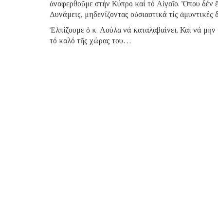
ἀναφερθοῦμε στήν Κύπρο καί τό Αἰγαῖο. Ὅπου δέν ἔ
Δυνάμεις, μηδενίζοντας οὐσιαστικά τίς ἀμυντικές 
Ἐλπίζουμε ὁ κ. Λούλα νά καταλαβαίνει. Καί νά μήν 
τό καλό τῆς χώρας του…