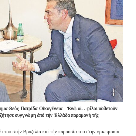
θημα Θεός-Πατρίδα-Οἰκογένεια – Ἐνῶ οἱ… φίλοι υἱοθετοῦν
 ζήτησε συγγνώμη ἀπό τήν Ἑλλάδα παραμονή τῆς
ι του στήν Βραζιλία καί τήν παρουσία του στήν ὁρκωμοσία