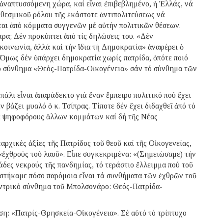
ἀναπτυσσόμενη χώρα, καί εἶναι ἐπιβεβλημένο, ἡ Ἑλλάς, νά
ῦ θεσμικοῦ ρόλου τῆς ἑκάστοτε ἀντιπολιτεύσεως νά
νται ἀπό κόμματα συγγενῶν μέ αὐτήν πολιτικῶν θέσεων.
πρα; Δέν προκύπτει ἀπό τίς δηλώσεις του. «Δέν
κοινωνία, ἀλλά καί τήν ἴδια τή Δημοκρατία» ἀναφέρει ὁ
Ὅμως δέν ὑπάρχει δημοκρατία χωρίς πατρίδα, ὁπότε ποιό
στό σύνθημα «Θεός-Πατρίδα-Οἰκογένεια» σάν τό σύνθημα τῶν
πάλι εἶναι ἀπαράδεκτο γιά ἕναν ἔμπειρο πολιτικό πού ἔχει
 βάζει μυαλό ὁ κ. Τσίπρας. Τίποτε δέν ἔχει διδαχθεῖ ἀπό τό
 σέ ψηφοφόρους ἄλλων κομμάτων καί δή τῆς Νέας
ταρχικές ἀξίες τῆς Πατρίδος τοῦ θεοῦ καί τῆς Οἰκογενείας,
«ἐχθρούς τοῦ λαοῦ». Εἶπε συγκεκριμένα: «(Σημειώσαμε) τήν
άδες νεκρούς τῆς πανδημίας, τό τεράστιο ἔλλειμμα πού τοῦ
στήκαμε πόσο παρόμοια εἶναι τά συνθήματα τῶν ἐχθρῶν τοῦ
εντρικό σύνθημα τοῦ Μπολσονάρο: Θεός-Πατρίδα-
ση: «Πατρίς-Θρησκεία-Οἰκογένεια». Σέ αὐτό τό τρίπτυχο