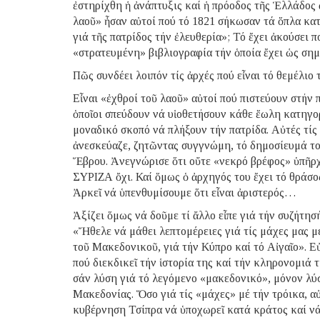
ἐστηρίχθη ἡ ἀνάπτυξις καί ἡ πρόοδος τῆς Ἑλλάδος
λαοῦ» ἦσαν αὐτοί πού τό 1821 σήκωσαν τά ὅπλα κατ
γιά τῆς πατρίδος τήν ἐλευθερία»; Τό ἔχει ἀκούσει 
«στρατευμένη» βιβλιογραφία τήν ὁποία ἔχει ὡς σημ
Πῶς συνδέει λοιπόν τίς ἀρχές πού εἶναι τό θεμέλιο
Εἶναι «ἐχθροί τοῦ λαοῦ» αὐτοί πού πιστεύουν στήν π
ὁποῖοι σπεύδουν νά υἱοθετήσουν κάθε ἕωλη κατηγο
μοναδικό σκοπό νά πλήξουν τήν πατρίδα. Αὐτές τίς
ἀνεσκεύαζε, ζητῶντας συγγνώμη, τό δημοσίευμά του
Ἕβρου. Ἀνεγνώρισε ὅτι οὔτε «νεκρό βρέφος» ὑπῆρ
ΣΥΡΙΖΑ ὄχι. Καί ὅμως ὁ ἀρχηγός του ἔχει τό θράσο
Ἀρκεῖ νά ὑπενθυμίσουμε ὅτι εἶναι ἀριστερός…
Ἀξίζει ὅμως νά δοῦμε τί ἄλλο εἶπε γιά τήν συζήτησ
«Ἤθελε νά μάθει λεπτομέρειες γιά τίς μάχες μας μέ
τοῦ Μακεδονικοῦ, γιά τήν Κύπρο καί τό Αἰγαῖο». Ε
πού διεκδικεῖ τήν ἱστορία της καί τήν κληρονομιά 
σάν λύση γιά τό λεγόμενο «μακεδονικό», μόνον λύσ
Μακεδονίας. Ὅσο γιά τίς «μάχες» μέ τήν τρόικα, α
κυβέρνηση Τσίπρα νά ὑποχωρεῖ κατά κράτος καί νά 