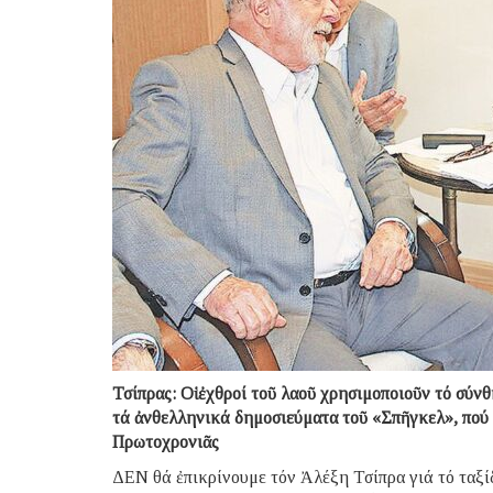
Τσίπρας: Οἱ ἐχθροί τοῦ λαοῦ χρησιμοποιοῦν τό σύν
τά ἀνθελληνικά δημοσιεύματα τοῦ «Σπῆγκελ», πού
Πρωτοχρονιᾶς
ΔΕΝ θά ἐπικρίνουμε τόν Ἀλέξη Τσίπρα γιά τό ταξίδ