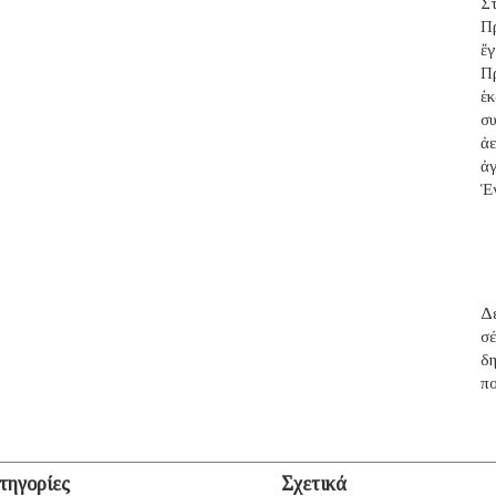
Σ
Π
ἔ
Π
ἑ
σ
ἀ
ἀ
Ἑ
Δέ
σ
δ
πο
τηγορίες
Σχετικά