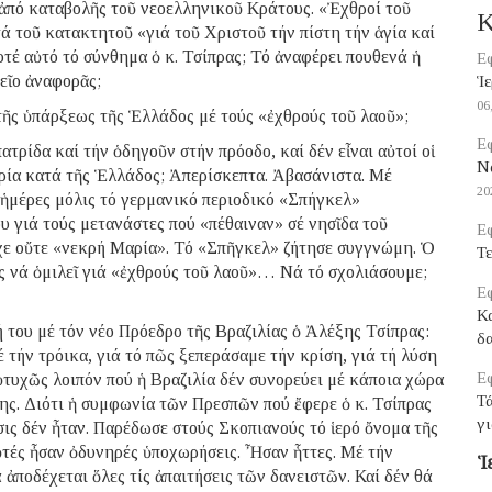
 ἀπό καταβολῆς τοῦ νεοελληνικοῦ Κράτους. «Ἐχθροί τοῦ
Κ
ά τοῦ κατακτητοῦ «γιά τοῦ Χριστοῦ τήν πίστη τήν ἁγία καί
ποτέ αὐτό τό σύνθημα ὁ κ. Τσίπρας; Τό ἀναφέρει πουθενά ἡ
Εφ
εῖο ἀναφορᾶς;
Ἱε
06
 τῆς ὑπάρξεως τῆς Ἑλλάδος μέ τούς «ἐχθρούς τοῦ λαοῦ»;
Εφ
ατρίδα καί τήν ὁδηγοῦν στήν πρόοδο, καί δέν εἶναι αὐτοί οἱ
Να
ρία κατά τῆς Ἑλλάδος; Ἀπερίσκεπτα. Ἀβασάνιστα. Μέ
20
 ἡμέρες μόλις τό γερμανικό περιοδικό «Σπήγκελ»
 γιά τούς μετανάστες πού «πέθαιναν» σέ νησῖδα τοῦ
Εφ
χε οὔτε «νεκρή Μαρία». Τό «Σπῆγκελ» ζήτησε συγγνώμη. Ὁ
Τε
ς νά ὁμιλεῖ γιά «ἐχθρούς τοῦ λαοῦ»… Νά τό σχολιάσουμε;
Εφ
Κ
ή του μέ τόν νέο Πρόεδρο τῆς Βραζιλίας ὁ Ἀλέξης Τσίπρας:
δα
 τήν τρόικα, γιά τό πῶς ξεπεράσαμε τήν κρίση, γιά τή λύση
Εφ
ὐτυχῶς λοιπόν πού ἡ Βραζιλία δέν συνορεύει μέ κάποια χώρα
Τ
της. Διότι ἡ συμφωνία τῶν Πρεσπῶν πού ἔφερε ὁ κ. Τσίπρας
γι
ις δέν ἦταν. Παρέδωσε στούς Σκοπιανούς τό ἱερό ὄνομα τῆς
ὐτές ἦσαν ὀδυνηρές ὑποχωρήσεις. Ἦσαν ἧττες. Μέ τήν
Ἱ
ἀποδέχεται ὅλες τίς ἀπαιτήσεις τῶν δανειστῶν. Καί δέν θά