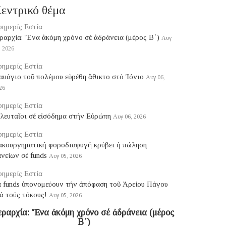
εντρικό θέμα
ημερίς Εστία
ραρχία: Ἕνα ἀκόμη χρόνο σέ ἀδράνεια (μέρος B΄)
Αυγ
, 2026
ημερίς Εστία
υάγιο τοῦ πολέμου εὑρέθη ἄθικτο στό Ἰόνιο
Αυγ 06,
26
ημερίς Εστία
λευταῖοι σέ εἰσόδημα στήν Εὐρώπη
Αυγ 06, 2026
ημερίς Εστία
ακουργηματική φοροδιαφυγή κρύβει ἡ πώληση
νείων σέ funds
Αυγ 05, 2026
ημερίς Εστία
ά funds ὑπονομεύουν τήν ἀπόφαση τοῦ Ἀρείου Πάγου
ά τούς τόκους!
Αυγ 05, 2026
εραρχία: Ἕνα ἀκόμη χρόνο σέ ἀδράνεια (μέρος
B΄)