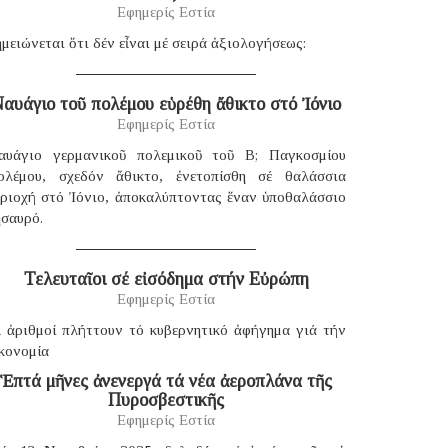
Εφημερίς Εστία
μειώνεται ὅτι δέν εἶναι μέ σειρά ἀξιολογήσεως:
αυάγιο τοῦ πολέμου εὑρέθη ἄθικτο στό Ἰόνιο
Εφημερίς Εστία
αυάγιο γερμανικοῦ πολεμικοῦ τοῦ B; Παγκοσμίου
ολέμου, σχεδόν ἄθικτο, ἐνετοπίσθη σέ θαλάσσια
εριοχή στό Ἰόνιο, ἀποκαλύπτοντας ἕναν ὑποθαλάσσιο
ησαυρό.
Τελευταῖοι σέ εἰσόδημα στήν Εὐρώπη
Εφημερίς Εστία
ἱ ἀριθμοί πλήττουν τό κυβερνητικό ἀφήγημα γιά τήν
κονομία
Ἑπτά μῆνες ἀνενεργά τά νέα ἀεροπλάνα τῆς
Πυροσβεστικῆς
Εφημερίς Εστία