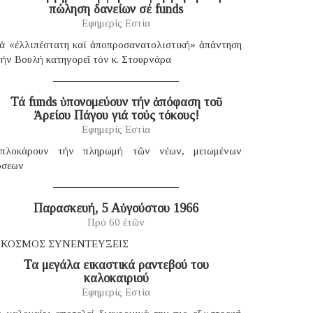
πώληση δανείων σέ funds
Εφημερίς Εστία
ιά «ἐλλιπέστατη καί ἀποπροσανατολιστική» ἀπάντηση
ήν Βουλή κατηγορεῖ τόν κ. Στουρνάρα
Τά funds ὑπονομεύουν τήν ἀπόφαση τοῦ
Ἀρείου Πάγου γιά τούς τόκους!
Εφημερίς Εστία
πλοκάρουν τήν πληρωμή τῶν νέων, μειωμένων
όσεων
Παρασκευή, 5 Αὐγούστου 1966
Πρό 60 ἐτῶν
 ΚΟΣΜΟΣ ΣΥΝΕΝΤΕΥΞΕΙΣ
Τα μεγάλα εικαστικά ραντεβού του
καλοκαιριού
Εφημερίς Εστία