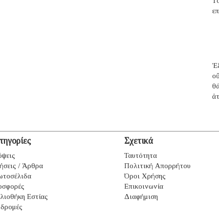
T
επ
Ἐξ
ο
θ
ἀ
τηγορίες
Σχετικά
ψεις
Ταυτότητα
ήσεις / Άρθρα
Πολιτική Απορρήτου
ωτοσέλιδα
Όροι Χρήσης
οσφορές
Επικοινωνία
λιοθήκη Εστίας
Διαφήμιση
δρομές