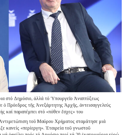
ρια στό Δημόσιο, ἀλλά τό Ὑπουργεῖο Ἀναπτύξεως
ησε ὁ Πρόεδρος τῆς Ἀνεξάρτητης Ἀρχῆς, ἀντεισαγγελεύς
ς καί παραπέμπει στό «πόθεν ἔσχες» του
Ἀντιμετώπιση τοῦ Μαύρου Χρήματος σταμάτησε μιά
ζε κανείς «περίεργη». Ἑταιρεία τοῦ γνωστοῦ
 νά ὀφείλει πρός τό Δημόσιο περί τά 20 ἑκατομμύρια εὐρώ,