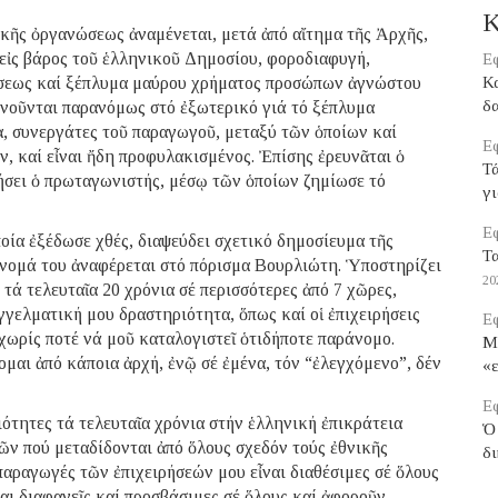
Κ
κῆς ὀργανώσεως ἀναμένεται, μετά ἀπό αἴτημα τῆς Ἀρχῆς,
η εἰς βάρος τοῦ ἑλληνικοῦ Δημοσίου, φοροδιαφυγή,
Εφ
σεως καί ξέπλυμα μαύρου χρήματος προσώπων ἀγνώστου
Κ
δα
ινοῦνται παρανόμως στό ἐξωτερικό γιά τό ξέπλυμα
, συνεργάτες τοῦ παραγωγοῦ, μεταξύ τῶν ὁποίων καί
Εφ
, καί εἶναι ἤδη προφυλακισμένος. Ἐπίσης ἐρευνᾶται ὁ
Τ
ήσει ὁ πρωταγωνιστής, μέσῳ τῶν ὁποίων ζημίωσε τό
γι
Εφ
ία ἐξέδωσε χθές, διαψεύδει σχετικό δημοσίευμα τῆς
Τα
ὄνομά του ἀναφέρεται στό πόρισμα Βουρλιώτη. Ὑποστηρίζει
20
ά τελευταῖα 20 χρόνια σέ περισσότερες ἀπό 7 χῶρες,
γγελματική μου δραστηριότητα, ὅπως καί οἱ ἐπιχειρήσεις
Εφ
χωρίς ποτέ νά μοῦ καταλογιστεῖ ὁτιδήποτε παράνομο.
Μ
μαι ἀπό κάποια ἀρχή, ἐνῷ σέ ἐμένα, τόν “ἐλεγχόμενο”, δέν
«ε
Εφ
ότητες τά τελευταῖα χρόνια στήν ἑλληνική ἐπικράτεια
Ὁ 
 πού μεταδίδονται ἀπό ὅλους σχεδόν τούς ἐθνικῆς
δ
παραγωγές τῶν ἐπιχειρήσεών μου εἶναι διαθέσιμες σέ ὅλους
αι διαφανεῖς καί προσβάσιμες σέ ὅλους καί ἀφοροῦν