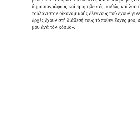
δημοσιογράφους καί προμηθευτές, καθώς καί λοιπές
τοὐλάχιστον οἰκονομικούς ἐλέγχους πού ἔχουν γίνει
ἀρχές ἔχουν στή διάθεσή τους τό πόθεν ἔσχες μου, 
μου ἀνά τόν κόσμο».