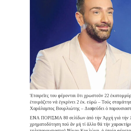
Ἑταιρεῖες του φέρονται ὅτι χρωστοῦν 22 ἑκατομμύ
ἑτοιμάζετο νά ἐγκρίνει 2 ἑκ. εὐρώ – Τούς σταμάτ
Χαράλαμπος Βουρλιώτης – Διαψεύδει ὁ παρουσιαστή
ΕΝΑ ΠΟΡΙΣΜΑ 80 σελίδων ἀπό τήν Ἀρχή γιά τήν 
χρηματοδότηση πού ἄν μή τί ἄλλο θά τήν χαρακτήρι
τηλεπαρουσιαστοῦ Νίκου Κοκλώνη, ἡ ὁποία φέρεται