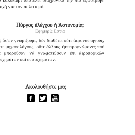
ο καλοκαίρι αποτελεί διαχρονικά την πιο εξωστρεφή
οχή για τον πολιτισμό.
Πύργος ἐλέγχου ἡ Ἀστυνομία;
Εφημερίς Εστία
 ὅσων γνωρίζουμε, δέν διαθέτει οὔτε ἀεροναυπηγούς,
ὔτε μηχανολόγους, οὔτε ἄλλους ἐμπειρογνώμονες πού
ά μποροῦσαν νά γνωματεύσουν ἐπί ἀεροπορικῶν
τυχημάτων καί δυστυχημάτων.
Ακολουθήστε μας