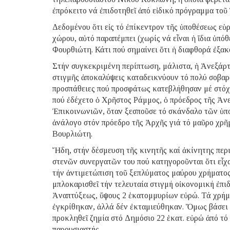
ἐπρόκειτο νά ἐπιδοτηθεῖ ἀπό εἰδικό πρόγραμμα το
Δεδομένου ὅτι εἰς τό ἐπίκεντρον τῆς ὑποθέσεως ε
χώρου, αὐτό παραπέμπει (χωρίς νά εἶναι ἡ ἴδια ὑπ
Φουρθιώτη. Κάτι πού σημαίνει ὅτι ἡ διαφθορά ἐξακ
Στήν συγκεκριμένη περίπτωση, μάλιστα, ἡ Ἀνεξάρτ
στιγμῆς ἀποκαλύψεις καταδεικνύουν τό πολύ σοβαρό 
προσπάθειες πού προσφάτως κατεβλήθησαν μέ στόχο
πού ἐδέχετο ὁ Χρῆστος Ράμμος, ὁ πρόεδρος τῆς Ἀ
Ἐπικοινωνιῶν, ὅταν ξεσποῦσε τό σκάνδαλο τῶν ὑπο
ἀνάλογο στόν πρόεδρο τῆς Ἀρχῆς γιά τό μαῦρο χρῆ
Βουρλιώτη.
Ἤδη, στήν δέσμευση τῆς κινητῆς καί ἀκίνητης περ
στενῶν συνεργατῶν του πού κατηγοροῦνται ὅτι εἶχ
τήν ἀντιμετώπιση τοῦ ξεπλύματος μαύρου χρήματος
μπλοκαρισθεῖ τήν τελευταία στιγμή οἰκονομική ἐπ
Ἀναπτύξεως, ὕψους 2 ἑκατομμυρίων εὐρώ. Τά χρή
ἐγκρίθηκαν, ἀλλά δέν ἐκταμιεύθηκαν. Ὅμως βάσει 
προκληθεῖ ζημία στό Δημόσιο 22 ἑκατ. εὐρώ ἀπό τό
παρουσιαστής.