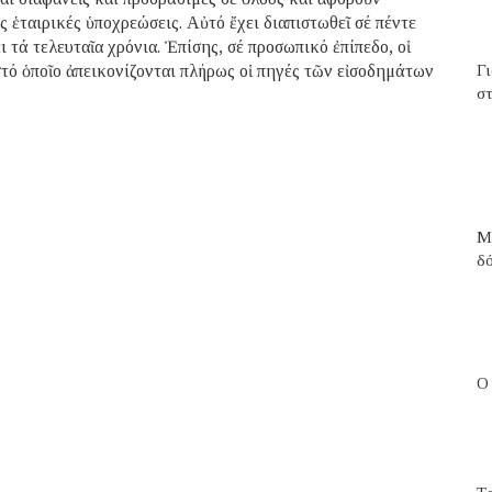
 ἑταιρικές ὑποχρεώσεις. Αὐτό ἔχει διαπιστωθεῖ σέ πέντε
 τά τελευταῖα χρόνια. Ἐπίσης, σέ προσωπικό ἐπίπεδο, οἱ
στό ὁποῖο ἀπεικονίζονται πλήρως οἱ πηγές τῶν εἰσοδημάτων
Γ
στ
Μ
δ
Ο