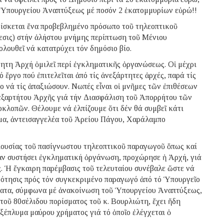
ῦ Ὑπουργείου Ἀναπτύξεως μέ ποσόν 2 ἑκατομμυρίων εὐρώ!!
ὑρίσκεται ἕνα προβεβλημένο πρόσωπο τοῦ τηλεοπτικοῦ
όθεσις) στήν ἀλήστου μνήμης περίπτωση τοῦ Μένιου
ολουθεῖ νά κατατρύχει τόν δημόσιο βίο.
ητη Ἀρχή ὁμιλεῖ περί ἐγκληματικῆς ὀργανώσεως. Οἱ μέχρι
ἔργο πού ἐπιτελεῖται ἀπό τίς ἀνεξάρτητες ἀρχές, παρά τίς
 νά τίς ἀπαξιώσουν. Νωπές εἶναι οἱ μνῆμες τῶν ἐπιθέσεων
νεξαρτήτου Ἀρχῆς γιά τήν Διασφάλιση τοῦ Ἀπορρήτου τῶν
κλοπῶν. Θέλουμε νά ἐλπίζουμε ὅτι δέν θά συμβεῖ κάτι
μα, ἀντεισαγγελέα τοῦ Ἀρείου Πάγου, Χαράλαμπο
ιουσίας τοῦ πασίγνωστου τηλεοπτικοῦ παραγωγοῦ ὅπως καί
αν συστήσει ἐγκληματική ὀργάνωση, προχώρησε ἡ Ἀρχή, γιά
. Ἡ ἔγκαιρη παρέμβασις τοῦ τελευταίου συνέβαλε ὥστε νά
ιδότησις πρός τόν συγκεκριμένο παραγωγό ἀπό τό Ὑπουργεῖο
ματα, σύμφωνα μέ ἀνακοίνωση τοῦ Ὑπουργείου Ἀναπτύξεως,
τοῦ 80σέλιδου πορίσματος τοῦ κ. Βουρλιώτη, ἔχει ἤδη
 ξέπλυμα μαύρου χρήματος γιά τό ὁποῖο ἐλέγχεται ὁ