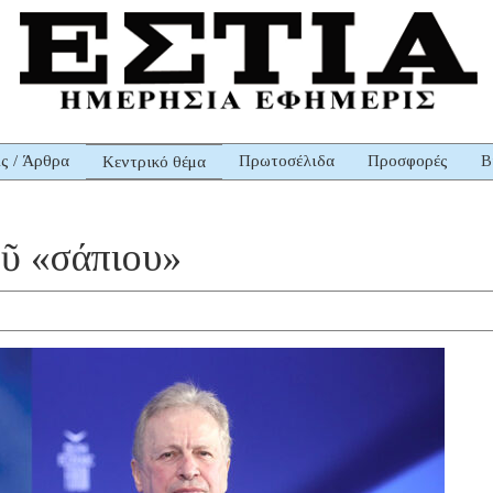
ις / Άρθρα
Πρωτοσέλιδα
Προσφορές
Β
Κεντρικό θέμα
οῦ «σάπιου»