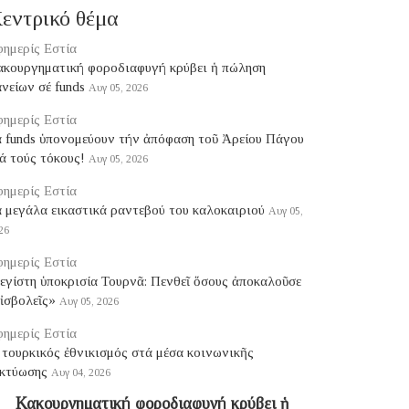
εντρικό θέμα
ημερίς Εστία
ακουργηματική φοροδιαφυγή κρύβει ἡ πώληση
νείων σέ funds
Αυγ 05, 2026
ημερίς Εστία
ά funds ὑπονομεύουν τήν ἀπόφαση τοῦ Ἀρείου Πάγου
ά τούς τόκους!
Αυγ 05, 2026
ημερίς Εστία
 μεγάλα εικαστικά ραντεβού του καλοκαιριού
Αυγ 05,
26
ημερίς Εστία
εγίστη ὑποκρισία Τουρνᾶ: Πενθεῖ ὅσους ἀποκαλοῦσε
ἰσβολεῖς»
Αυγ 05, 2026
ημερίς Εστία
τουρκικός ἐθνικισμός στά μέσα κοινωνικῆς
ικτύωσης
Αυγ 04, 2026
Κακουργηματική φοροδιαφυγή κρύβει ἡ