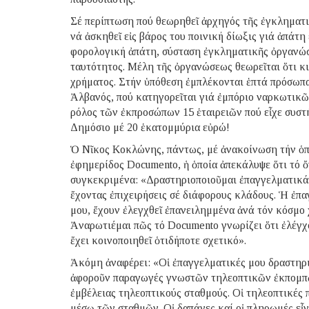
Σέ περίπτωση πού θεωρηθεῖ ἀρχηγός τῆς ἐγκληματι
νά ἀσκηθεῖ εἰς βάρος του ποινική δίωξις γιά ἀπάτ
φορολογική ἀπάτη, σύσταση ἐγκληματικῆς ὀργανώ
ταυτότητος. Μέλη τῆς ὀργανώσεως θεωρεῖται ὅτι κ
χρήματος. Στήν ὑπόθεση ἐμπλέκονται ἑπτά πρόσωπα
Ἀλβανός, πού κατηγορεῖται γιά ἐμπόριο ναρκωτικῶν
ρόλος τῶν ἐκπροσώπων 15 ἑταιρειῶν πού εἶχε συστ
Δημόσιο μέ 20 ἑκατομμύρια εὐρώ!
Ὁ Νῖκος Κοκλώνης, πάντως, μέ ἀνακοίνωση τήν ὁπο
ἐφημερίδος Documento, ἡ ὁποία ἀπεκάλυψε ὅτι τό 
συγκεκριμένα: «Δραστηριοποιοῦμαι ἐπαγγελματικά τ
ἔχοντας ἐπιχειρήσεις σέ διάφορους κλάδους. Ἡ ἐπα
μου, ἔχουν ἐλεγχθεῖ ἐπανειλημμένα ἀνά τόν κόσμο 
Ἀναρωτιέμαι πῶς τό Documento γνωρίζει ὅτι ἐλέγχο
ἔχει κοινοποιηθεῖ ὁτιδήποτε σχετικό».
Ἀκόμη ἀναφέρει: «Οἱ ἐπαγγελματικές μου δραστηρι
ἀφοροῦν παραγωγές γνωστῶν τηλεοπτικῶν ἐκπομπῶν
ἐμβέλειας τηλεοπτικούς σταθμούς. Οἱ τηλεοπτικές 
μέσῳ τῶν σταθμῶν. Οἱ δαπάνες καί οἱ πληρωμές εἶν