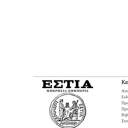
Κα
Από
Ειδ
Πρ
Πρ
Βιβ
Συν