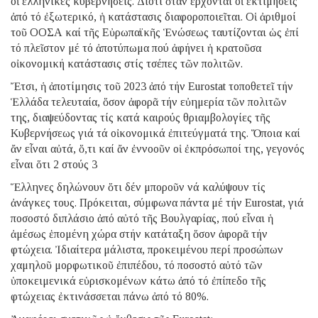
οἱ ἑλληνικές κυβερνήσεις. Διότι ὅταν ἔρχονται οἱ ἐκτιμήσεις
ἀπό τό ἐξωτερικό, ἡ κατάστασις διαφοροποιεῖται. Οἱ ἀριθμοί
τοῦ ΟΟΣΑ καί τῆς Εὐρωπαϊκῆς Ἑνώσεως ταυτίζονται ὡς ἐπί
τό πλεῖστον μέ τό ἀποτύπωμα πού ἀφήνει ἡ κρατοῦσα
οἰκονομική κατάστασις στίς τσέπες τῶν πολιτῶν.
Ἔτσι, ἡ ἀποτίμησις τοῦ 2023 ἀπό τήν Eurostat τοποθετεῖ τήν
Ἑλλάδα τελευταία, ὅσον ἀφορᾶ τήν εὐημερία τῶν πολιτῶν
της, διαψεύδοντας τίς κατά καιρούς θριαμβολογίες τῆς
Κυβερνήσεως γιά τά οἰκονομικά ἐπιτεύγματά της. Ὅποια καί
ἄν εἶναι αὐτά, ὅ,τι καί ἄν ἐννοοῦν οἱ ἐκπρόσωποί της, γεγονός
εἶναι ὅτι 2 στούς 3
Ἕλληνες δηλώνουν ὅτι δέν μποροῦν νά καλύψουν τίς
ἀνάγκες τους. Πρόκειται, σύμφωνα πάντα μέ τήν Eurostat, γιά
ποσοστό διπλάσιο ἀπό αὐτό τῆς Βουλγαρίας, πού εἶναι ἡ
ἀμέσως ἑπομένη χώρα στήν κατάταξη ὅσον ἀφορᾶ τήν
φτώχεια. Ἰδιαίτερα μάλιστα, προκειμένου περί προσώπων
χαμηλοῦ μορφωτικοῦ ἐπιπέδου, τό ποσοστό αὐτό τῶν
ὑποκειμενικά εὑρισκομένων κάτω ἀπό τό ἐπίπεδο τῆς
φτώχειας ἐκτινάσσεται πάνω ἀπό τό 80%.