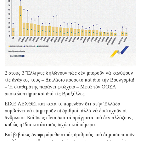
2 στούς 3 Ἕλληνες δηλώνουν πώς δέν μποροῦν νά καλύψουν
τίς ἀνάγκες τους – Διπλάσιο ποσοστό καί ἀπό τήν Βουλγαρία!
– Ἡ σταθερότης παράγει φτώχεια – Μετά τόν ΟΟΣΑ
ἀποκαλυπτήρια καί ἀπό τίς Βρυξέλλες
ΕΙΧΕ ΛΕΧΘΕΙ καί κατά τό παρελθόν ὅτι στήν Ἑλλάδα
συμβαίνει νά εὐημεροῦν οἱ ἀριθμοί, ἀλλά νά δυστυχοῦν οἱ
ἄνθρωποι. Καί ἴσως εἶναι ἀπό τά πράγματα πού δέν ἀλλάζουν,
καθώς ἡ ἴδια κατάστασις ἰσχύει καί σήμερα.
Καί βεβαίως ἀναφερόμεθα στούς ἀριθμούς πού δημοσιοποιοῦν