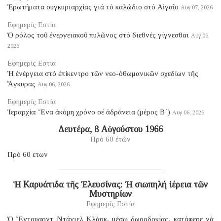
Ἐρωτήματα συγκυριαρχίας γιά τό καλώδιο στό Αἰγαῖο
Αυγ 07, 2026
Εφημερίς Εστία
Ὁ ρόλος τοῦ ἐνεργειακοῦ πυλῶνος στό διεθνές γίγνεσθαι
Αυγ 06,
2026
Εφημερίς Εστία
Ἡ ἐνέργεια στό ἐπίκεντρο τῶν νεο-ὀθωμανικῶν σχεδίων τῆς
Ἄγκυρας
Αυγ 06, 2026
Εφημερίς Εστία
Ἱεραρχία: Ἕνα ἀκόμη χρόνο σέ ἀδράνεια (μέρος B΄)
Αυγ 06, 2026
Δευτέρα, 8 Αὐγούστου 1966
Πρό 60 ἐτῶν
Πρό 60 ετων
Ἡ Καρυάτιδα τῆς Ἐλευσίνας: Ἡ σιωπηλή ἱέρεια τῶν
Μυστηρίων
Εφημερίς Εστία
Ὁ Ἔντουαρντ Ντάνιελ Κλάρκ, μέσῳ δωροδοκίας, κατάφερε νά