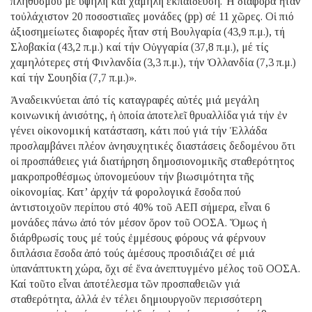
πληθυσμοῦ μέ ὑψηλή καί χαμηλή ἐκπαίδευση. Ἡ διαφορά ἦταν
τοὐλάχιστον 20 ποσοστιαῖες μονάδες (pp) σέ 11 χῶρες. Οἱ πιό
ἀξιοσημείωτες διαφορές ἦταν στή Βουλγαρία (43,9 π.μ.), τή
Σλοβακία (43,2 π.μ.) καί τήν Οὑγγαρία (37,8 π.μ.), μέ τίς
χαμηλότερες στή Φινλανδία (3,3 π.μ.), τήν Ὁλλανδία (7,3 π.μ.)
καί τήν Σουηδία (7,7 π.μ.)».
Ἀναδεικνύεται ἀπό τίς καταγραφές αὐτές μιά μεγάλη
κοινωνική ἀνισότης, ἡ ὁποία ἀποτελεῖ θρυαλλίδα γιά τήν ἐν
γένει οἰκονομική κατάσταση, κάτι πού γιά τήν Ἑλλάδα
προσλαμβάνει πλέον ἀνησυχητικές διαστάσεις δεδομένου ὅτι
οἱ προσπάθειες γιά διατήρηση δημοσιονομικῆς σταθερότητος
μακροπροθέσμως ὑπονομεύουν τήν βιωσιμότητα τῆς
οἰκονομίας. Κατ’ ἀρχήν τά φορολογικά ἔσοδα πού
ἀντιστοιχοῦν περίπου στό 40% τοῦ ΑΕΠ σήμερα, εἶναι 6
μονάδες πάνω ἀπό τόν μέσον ὅρον τοῦ ΟΟΣΑ. Ὅμως ἡ
διάρθρωσίς τους μέ τούς ἐμμέσους φόρους νά φέρνουν
διπλάσια ἔσοδα ἀπό τούς ἀμέσους προσιδιάζει σέ μιά
ὑπανάπτυκτη χώρα, ὄχι σέ ἕνα ἀνεπτυγμένο μέλος τοῦ ΟΟΣΑ.
Καί τοῦτο εἶναι ἀποτέλεσμα τῶν προσπαθειῶν γιά
σταθερότητα, ἀλλά ἐν τέλει δημιουργοῦν περισσότερη