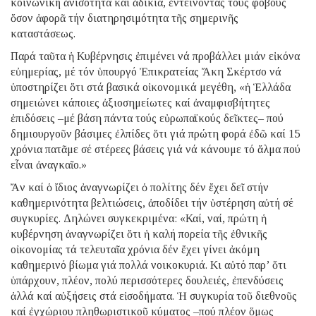
κοινωνική ἀνισότητα καί ἀδικία, ἐντείνοντας τούς φόβους
ὅσον ἀφορᾶ τήν διατηρησιμότητα τῆς σημερινῆς
καταστάσεως.
Παρά ταῦτα ἡ Κυβέρνησις ἐπιμένει νά προβάλλει μιάν εἰκόνα
εὐημερίας, μέ τόν ὑπουργό Ἐπικρατείας Ἄκη Σκέρτσο νά
ὑποστηρίζει ὅτι στά βασικά οἰκονομικά μεγέθη, «ἡ Ἑλλάδα
σημειώνει κάποιες ἀξιοσημείωτες καί ἀναμφισβήτητες
ἐπιδόσεις –μέ βάση πάντα τούς εὐρωπαϊκούς δεῖκτες– πού
δημιουργοῦν βάσιμες ἐλπίδες ὅτι γιά πρώτη φορά ἐδῶ καί 15
χρόνια πατᾶμε σέ στέρεες βάσεις γιά νά κάνουμε τό ἅλμα πού
εἶναι ἀναγκαῖο.»
Ἄν καί ὁ ἴδιος ἀναγνωρίζει ὁ πολίτης δέν ἔχει δεῖ στήν
καθημερινότητα βελτιώσεις, ἀποδίδει τήν ὑστέρηση αὐτή σέ
συγκυρίες. Δηλώνει συγκεκριμένα: «Καί, ναί, πρώτη ἡ
κυβέρνηση ἀναγνωρίζει ὅτι ἡ καλή πορεία τῆς ἐθνικῆς
οἰκονομίας τά τελευταῖα χρόνια δέν ἔχει γίνει ἀκόμη
καθημερινό βίωμα γιά πολλά νοικοκυριά. Κι αὐτό παρ’ ὅτι
ὑπάρχουν, πλέον, πολύ περισσότερες δουλειές, ἐπενδύσεις
ἀλλά καί αὐξήσεις στά εἰσοδήματα. Ἡ συγκυρία τοῦ διεθνοῦς
καί ἐγχώριου πληθωριστικοῦ κύματος –πού πλέον ὅμως