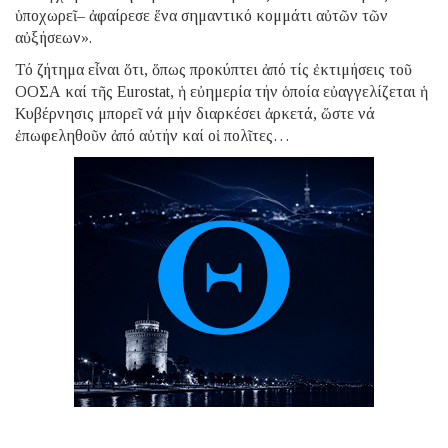
ὑποχωρεῖ– ἀφαίρεσε ἕνα σημαντικό κομμάτι αὐτῶν τῶν
αὐξήσεων».
Τό ζήτημα εἶναι ὅτι, ὅπως προκύπτει ἀπό τίς ἐκτιμήσεις τοῦ
ΟΟΣΑ καί τῆς Eurostat, ἡ εὐημερία τήν ὁποία εὐαγγελίζεται ἡ
Κυβέρνησις μπορεῖ νά μήν διαρκέσει ἀρκετά, ὥστε νά
ἐπωφεληθοῦν ἀπό αὐτήν καί οἱ πολῖτες…