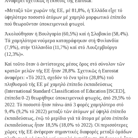
Ἀναφέρει σχετικῶς ἡ ἔκθεσις τῆς Eurostat:
«Μεταξύ τῶν χωρῶν τῆς ΕΕ, μέ 81,8%, ἡ Ἑλλάδα εἶχε τό
ὑψηλότερο ποσοστό ἀτόμων μέ χαμηλό μορφωτικό ἐπίπεδο
πού θεωροῦνταν ὑποκειμενικά φτωχοί.
Ἀκολούθησαν ἡ Βουλγαρία (60,5%) καί ἡ Σλοβακία (58,4%).
Τά χαμηλότερα νούμερα καταγράφηκαν στή Φινλανδία
(7,9%), στήν Ὁλλανδία (11,7%) καί στό Λουξεμβοῦργο
(12,3%)».
Καί τοῦτο ὅταν ὁ ἀντίστοιχος μέσος ὅρος στό σύνολον τῶν
κρατῶν μελῶν τῆς ΕΕ ἦταν 28,8%. Σχετικῶς ἡ Eurostat
ἀναφέρει: «Τό 2023, σχεδόν τό ἕνα τρίτο (28,8%) τοῦ
πληθυσμοῦ τῆς ΕΕ μέ χαμηλό ἐπίπεδο ἐκπαιδεύσεως
(International Standard Classification of Education [ISCED],
ἐπίπεδα 0-2) θεωρήθηκε ὑποκειμενικά φτωχός, ἀπό 29,5% τό
2022. Τό ποσοστό ἦταν πάνω ἀπό 3 φορές χαμηλότερο στό
9,4% (9,2% τό 2022) μεταξύ τῶν ἀτόμων μέ ὑψηλό ἐπίπεδο
ἐκπαιδεύσεως, ἐνῷ τό μερίδιο γιά τά ἄτομα μέ μέσο ἐπίπεδο
ἐκπαιδεύσεως ἦταν 18,5% (18,0% τό 2022). Οἱ περισσότερες
χῶρες τῆς ΕΕ ἀνέφεραν σημαντικές διαφορές μεταξύ ὁμάδων