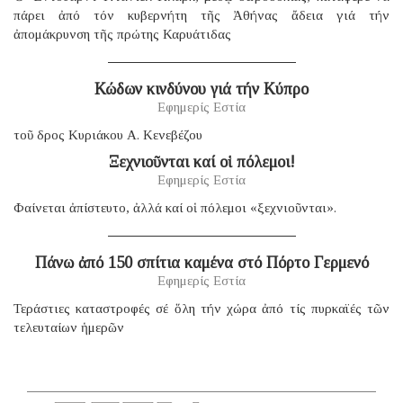
πάρει ἀπό τόν κυβερνήτη τῆς Ἀθήνας ἄδεια γιά τήν
ἀπομάκρυνση τῆς πρώτης Καρυάτιδας
Κώδων κινδύνου γιά τήν Κύπρο
Εφημερίς Εστία
τοῦ δρος Κυριάκου Α. Κενεβέζου
Ξεχνιοῦνται καί οἱ πόλεμοι!
Εφημερίς Εστία
Φαίνεται ἀπίστευτο, ἀλλά καί οἱ πόλεμοι «ξεχνιοῦνται».
Πάνω ἀπό 150 σπίτια καμένα στό Πόρτο Γερμενό
Εφημερίς Εστία
Τεράστιες καταστροφές σέ ὅλη τήν χώρα ἀπό τίς πυρκαϊές τῶν
τελευταίων ἡμερῶν