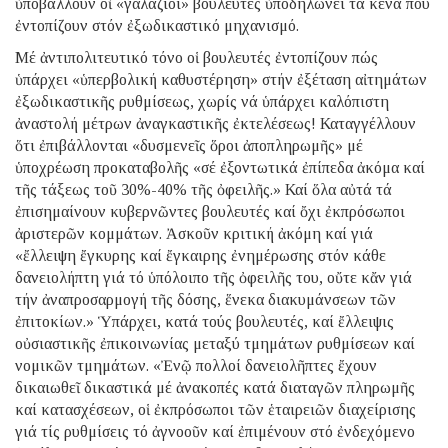
ὑποβάλλουν οἱ «γαλάζιοι» βουλευτές ὑποδηλώνει τά κενά πού
ἐντοπίζουν στόν ἐξωδικαστικό μηχανισμό.
Μέ ἀντιπολιτευτικό τόνο οἱ βουλευτές ἐντοπίζουν πώς
ὑπάρχει «ὑπερβολική καθυστέρηση» στήν ἐξέταση αἰτημάτων
ἐξωδικαστικῆς ρυθμίσεως, χωρίς νά ὑπάρχει καλόπιστη
ἀναστολή μέτρων ἀναγκαστικῆς ἐκτελέσεως! Καταγγέλλουν
ὅτι ἐπιβάλλονται «δυσμενεῖς ὅροι ἀποπληρωμῆς» μέ
ὑποχρέωση προκαταβολῆς «σέ ἐξοντωτικά ἐπίπεδα ἀκόμα καί
τῆς τάξεως τοῦ 30%-40% τῆς ὀφειλῆς.» Καί ὅλα αὐτά τά
ἐπισημαίνουν κυβερνῶντες βουλευτές καί ὄχι ἐκπρόσωποι
ἀριστερῶν κομμάτων. Ἀσκοῦν κριτική ἀκόμη καί γιά
«ἔλλειψη ἔγκυρης καί ἔγκαιρης ἐνημέρωσης στόν κάθε
δανειολήπτη γιά τό ὑπόλοιπο τῆς ὀφειλῆς του, οὔτε κἄν γιά
τήν ἀναπροσαρμογή τῆς δόσης, ἕνεκα διακυμάνσεων τῶν
ἐπιτοκίων.» Ὑπάρχει, κατά τούς βουλευτές, καί ἔλλειψις
οὐσιαστικῆς ἐπικοινωνίας μεταξύ τμημάτων ρυθμίσεων καί
νομικῶν τμημάτων. «Ἐνῷ πολλοί δανειολῆπτες ἔχουν
δικαιωθεῖ δικαστικά μέ ἀνακοπές κατά διαταγῶν πληρωμῆς
καί κατασχέσεων, οἱ ἐκπρόσωποι τῶν ἑταιρειῶν διαχείρισης
γιά τίς ρυθμίσεις τό ἀγνοοῦν καί ἐπιμένουν στό ἐνδεχόμενο