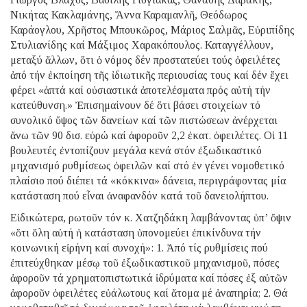
Νικήτας Κακλαμάνης, Ἄννα Καραμανλῆ, Θεόδωρος
Καράογλου, Χρῆστος Μπουκῶρος, Μάριος Σαλμᾶς, Εὐριπίδης
Στυλιανίδης καί Μάξιμος Χαρακόπουλος. Καταγγέλλουν,
μεταξύ ἄλλων, ὅτι ὁ νόμος δέν προστατεύει τούς ὀφειλέτες
ἀπό τήν ἐκποίηση τῆς ἰδιωτικῆς περιουσίας τους καί δέν ἔχει
φέρει «ἁπτά καί οὐσιαστικά ἀποτελέσματα πρός αὐτή τήν
κατεύθυνση.» Ἐπισημαίνουν δέ ὅτι βάσει στοιχείων τό
συνολικό ὕψος τῶν δανείων καί τῶν πιστώσεων ἀνέρχεται
ἄνω τῶν 90 δισ. εὐρώ καί ἀφοροῦν 2,2 ἑκατ. ὀφειλέτες. Οἱ 11
βουλευτές ἐντοπίζουν μεγάλα κενά στόν ἐξωδικαστικό
μηχανισμό ρυθμίσεως ὀφειλῶν καί στό ἐν γένει νομοθετικό
πλαίσιο πού διέπει τά «κόκκινα» δάνεια, περιγράφοντας μία
κατάσταση πού εἶναι ἀναφανδόν κατά τοῦ δανειολήπτου.
Εἰδικώτερα, ρωτοῦν τόν κ. Χατζηδάκη λαμβάνοντας ὑπ’ ὄψιν
«ὅτι ὅλη αὐτή ἡ κατάσταση ὑπονομεύει ἐπικίνδυνα τήν
κοινωνική εἰρήνη καί συνοχή»: 1. Ἀπό τίς ρυθμίσεις πού
ἐπιτεύχθηκαν μέσῳ τοῦ ἐξωδικαστικοῦ μηχανισμοῦ, πόσες
ἀφοροῦν τά χρηματοπιστωτικά ἱδρύματα καί πόσες ἐξ αὐτῶν
ἀφοροῦν ὀφειλέτες εὐάλωτους καί ἄτομα μέ ἀναπηρία; 2. Θά