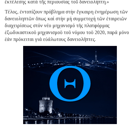
ἐκτέλεσης κατά τῆς περιουσίας τοῦ δανειολήπτη.»
Τέλος, ἐντοπίζουν πρόβλημα στήν ἔγκαιρη ἐνημέρωση τῶν
δανειοληπτῶν ὅπως καί στήν μή συμμετοχή τῶν ἑταιρειῶν
διαχειρίσεως στόν νέο μηχανισμό τῆς πλατφόρμας
ἐξωδικαστικοῦ μηχανισμοῦ τοῦ νόμου τοῦ 2020, παρά μόνο
ἐάν πρόκειται γιά εὐάλωτους δανειολῆπτες.