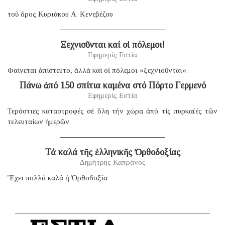
τοῦ δρος Κυριάκου Α. Κενεβέζου
Ξεχνιοῦνται καί οἱ πόλεμοι!
Εφημερίς Εστία
Φαίνεται ἀπίστευτο, ἀλλά καί οἱ πόλεμοι «ξεχνιοῦνται».
Πάνω ἀπό 150 σπίτια καμένα στό Πόρτο Γερμενό
Εφημερίς Εστία
Τεράστιες καταστροφές σέ ὅλη τήν χώρα ἀπό τίς πυρκαϊές τῶν
τελευταίων ἡμερῶν
Τά καλά τῆς ἑλληνικῆς Ὀρθοδοξίας
Δημήτρης Καπράνος
Ἔχει πολλά καλά ἡ Ὀρθοδοξία