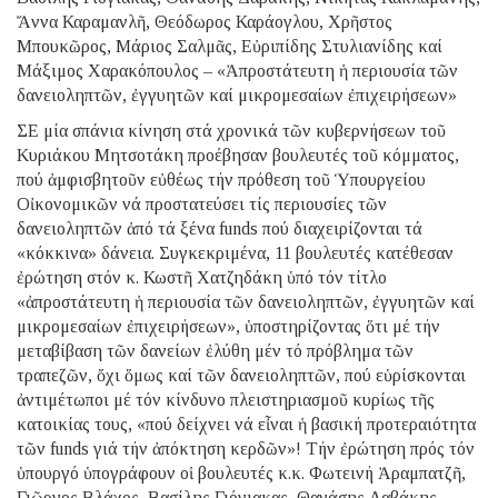
Ἄννα Καραμανλῆ, Θεόδωρος Καράογλου, Χρῆστος
Μπουκῶρος, Μάριος Σαλμᾶς, Εὐριπίδης Στυλιανίδης καί
Μάξιμος Χαρακόπουλος – «Ἀπροστάτευτη ἡ περιουσία τῶν
δανειοληπτῶν, ἐγγυητῶν καί μικρομεσαίων ἐπιχειρήσεων»
ΣΕ μία σπάνια κίνηση στά χρονικά τῶν κυβερνήσεων τοῦ
Κυριάκου Μητσοτάκη προέβησαν βουλευτές τοῦ κόμματος,
πού ἀμφισβητοῦν εὐθέως τήν πρόθεση τοῦ Ὑπουργείου
Οἰκονομικῶν νά προστατεύσει τίς περιουσίες τῶν
δανειοληπτῶν ἀπό τά ξένα funds πού διαχειρίζονται τά
«κόκκινα» δάνεια. Συγκεκριμένα, 11 βουλευτές κατέθεσαν
ἐρώτηση στόν κ. Κωστῆ Χατζηδάκη ὑπό τόν τίτλο
«ἀπροστάτευτη ἡ περιουσία τῶν δανειοληπτῶν, ἐγγυητῶν καί
μικρομεσαίων ἐπιχειρήσεων», ὑποστηρίζοντας ὅτι μέ τήν
μεταβίβαση τῶν δανείων ἐλύθη μέν τό πρόβλημα τῶν
τραπεζῶν, ὄχι ὅμως καί τῶν δανειοληπτῶν, πού εὑρίσκονται
ἀντιμέτωποι μέ τόν κίνδυνο πλειστηριασμοῦ κυρίως τῆς
κατοικίας τους, «πού δείχνει νά εἶναι ἡ βασική προτεραιότητα
τῶν funds γιά τήν ἀπόκτηση κερδῶν»! Τήν ἐρώτηση πρός τόν
ὑπουργό ὑπογράφουν οἱ βουλευτές κ.κ. Φωτεινή Ἀραμπατζῆ,
Γιῶργος Βλάχος, Βασίλης Γιόγιακας, Θανάσης Δαβάκης,