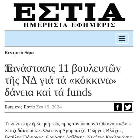
Toggle
navigati
Κεντρικό θέμα
Ἐπανάστασις 11 βουλευτῶν
τῆς ΝΔ γιά τά «κόκκινα»
δάνεια καί τά funds
Εφημερίς Εστία
Σεπ 19, 2024
Τί λένε στήν ἐρώτησή τους πρός τόν ὑπουργό Οἰκονομικῶν κ.
Χατζηδάκη οἱ κ.κ. Φωτεινή Ἀραμπατζῆ, Γιῶργος Βλάχος,
Βασίλης Γιόγιακας, Θανάσης Δαβάκης, Νικήτας Κακλαμάνης,