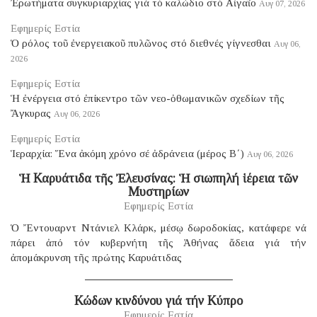
Ἐρωτήματα συγκυριαρχίας γιά τό καλώδιο στό Αἰγαῖο
Αυγ 07, 2026
Εφημερίς Εστία
Ὁ ρόλος τοῦ ἐνεργειακοῦ πυλῶνος στό διεθνές γίγνεσθαι
Αυγ 06,
2026
Εφημερίς Εστία
Ἡ ἐνέργεια στό ἐπίκεντρο τῶν νεο-ὀθωμανικῶν σχεδίων τῆς
Ἄγκυρας
Αυγ 06, 2026
Εφημερίς Εστία
Ἱεραρχία: Ἕνα ἀκόμη χρόνο σέ ἀδράνεια (μέρος B΄)
Αυγ 06, 2026
Ἡ Καρυάτιδα τῆς Ἐλευσίνας: Ἡ σιωπηλή ἱέρεια τῶν
Μυστηρίων
Εφημερίς Εστία
Ὁ Ἔντουαρντ Ντάνιελ Κλάρκ, μέσῳ δωροδοκίας, κατάφερε νά
πάρει ἀπό τόν κυβερνήτη τῆς Ἀθήνας ἄδεια γιά τήν
ἀπομάκρυνση τῆς πρώτης Καρυάτιδας
Κώδων κινδύνου γιά τήν Κύπρο
Εφημερίς Εστία