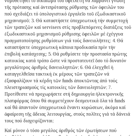
νομοθετηθεῖ τό δικαίωμα τοῦ ὀφειλέτη νά λαμβάνει γνώση
τῆς πρότασης καί ἀντιπρότασης ρύθμισης τῶν ὀφειλῶν του
πού σχεδιάζει τό ὑπολογιστικό ἐργαλεῖο τοῦ ἐξωδικαστικοῦ
μηχανισμοῦ; 3. Θά καταστήσετε ὑποχρεωτική τήν συμμετοχή
τῶν τραπεζῶν καί servisers στίς προβλεπόμενες διατάξεις τοῦ
ἐξωδικαστικοῦ μηχανισμοῦ ρύθμισης ὀφειλῶν μέ ἐχέγγυα
πραγματοποίησης ρυθμίσεων γιά τούς δανειολῆπτες; 4. Θά
καταστήσετε ὑποχρεωτική κάποια προδικασία πρίν τήν
ἐπιβολή κατάσχεσης; 5. Θά ρυθμίσετε τήν προστασία πρώτης
κατοικίας κατά τρόπο ὥστε νά προστατευτεῖ ὅσο τό δυνατόν
μεγαλύτερος ἀριθμός δανειοληπτῶν; 6. Θά ἐλεγχθεῖ ἡ
καταγγελθεῖσα τακτική ἐκ μέρους τῶν τραπεζῶν νά
ἐξασφαλίζουν τά κέρδη τῶν funds ἀποκτῶντας ἀπό τούς
πλειστηριασμούς τίς κατοικίες τῶν δανειοληπτῶν; 7.
Προτίθεστε νά προχωρήσετε στή δημιουργία ἠλεκτρονικῆς
πλατφόρμας ὅπου θά συμμετέχουν δεσμευτικά ὅλα τά funds
καί θά ἀπαντοῦν ὑποχρεωτικά ἔναντι κυρώσεων, ἀκόμα καί
ἀφαίρεση τῆς ἄδειας λειτουργίας, στούς πολῖτες γιά τά δάνειά
τους πού διαχειρίζονται;
Καί μόνον ὁ τόσο μεγάλος ἀριθμός τῶν ἐρωτήσεων πού