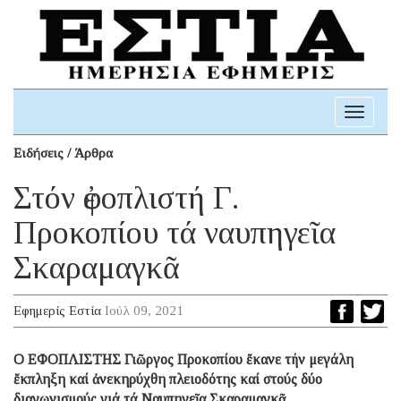
Toggle
navigati
Ειδήσεις / Άρθρα
Στόν ἐφοπλιστή Γ.
Προκοπίου τά ναυπηγεῖα
Σκαραμαγκᾶ
Εφημερίς Εστία
Ιούλ 09, 2021
Ο ΕΦΟΠΛΙΣΤΗΣ Γιῶργος Προκοπίου ἔκανε τήν μεγάλη
ἔκπληξη καί ἀνεκηρύχθη πλειοδότης καί στούς δύο
διαγωνισμούς γιά τά Ναυπηγεῖα Σκαραμαγκᾶ.