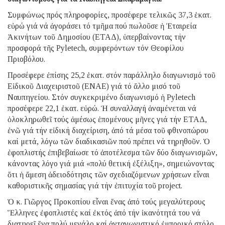
Συμφώνως πρός πληροφορίες, προσέφερε τελικῶς 37,3 ἑκατ.
εὐρώ γιά νά ἀγοράσει τό τμῆμα πού πωλοῦσε ἡ Ἑταιρεία
Ἀκινήτων τοῦ Δημοσίου (ΕΤΑΔ), ὑπερβαίνοντας τήν
προσφορά τῆς Pyletech, συμφερόντων τόν Θεοφίλου
Πριοβόλου.
Προσέφερε ἐπίσης 25,2 ἑκατ. στόν παράλληλο διαγωνισμό τοῦ
Εἰδικοῦ Διαχειριστοῦ (ΕΝΑΕ) γιά τό ἄλλο μισό τοῦ
Ναυπηγείου. Στόν συγκεκριμένο διαγωνισμό ἡ Pyletech
προσέφερε 22,1 ἑκατ. εὐρώ. Ἡ συναλλαγή ἀναμένεται νά
ὁλοκληρωθεῖ τούς ἀμέσως ἑπομένους μῆνες γιά τήν ΕΤΑΔ,
ἐνῶ γιά τήν εἰδική διαχείριση, ἀπό τά μέσα τοῦ φθινοπώρου
καί μετά, λόγω τῶν διαδικασιῶν πού πρέπει νά τηρηθοῦν. Ὁ
ἐφοπλιστής ἐπιβεβαίωσε τό ἀποτέλεσμα τῶν δύο διαγωνισμῶν,
κάνοντας λόγο γιά μιά «πολύ θετική ἐξέλιξη», σημειώνοντας
ὅτι ἡ ἄμεση ἀδειοδότησις τῶν σχεδιαζόμενων χρήσεων εἶναι
καθοριστικῆς σημασίας γιά τήν ἐπιτυχία τοῦ project.
Ὁ κ. Γιῶργος Προκοπίου εἶναι ἕνας ἀπό τούς μεγαλύτερους
Ἕλληνες ἐφοπλιστές καί ἐκτός ἀπό τήν ἱκανότητά του νά
διατηρεῖ ἕνα πολύ μεγάλο καί ἀνταγωνιστικό ἐμπορικό στόλο