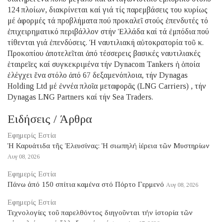
124 πλοίων, διακρίνεται καί γιά τίς παρεμβάσεις του κυρίως
μέ ἀφορμές τά προβλήματα πού προκαλεῖ στούς ἐπενδυτές τό
ἐπιχειρηματικό περιβάλλον στήν Ἑλλάδα καί τά ἐμπόδια πού
τίθενται γιά ἐπενδύσεις. Ἡ ναυτιλιακή αὐτοκρατορία τοῦ κ.
Προκοπίου ἀποτελεῖται ἀπό τέσσερεις βασικές ναυτιλιακές
ἑταιρεῖες καί συγκεκριμένα τήν Dynacom Tankers ἡ ὁποία
ἐλέγχει ἕνα στόλο ἀπό 67 δεξαμενόπλοια, τήν Dynagas
Holding Ltd μέ ἐννέα πλοῖα μεταφορᾶς (LNG Carriers) , τήν
Dynagas LNG Partners καί τήν Sea Traders.
Ειδήσεις / Άρθρα
Εφημερίς Εστία
Ἡ Καρυάτιδα τῆς Ἐλευσίνας: Ἡ σιωπηλή ἱέρεια τῶν Μυστηρίων
Αυγ 08, 2026
Εφημερίς Εστία
Πάνω ἀπό 150 σπίτια καμένα στό Πόρτο Γερμενό
Αυγ 08, 2026
Εφημερίς Εστία
Τεχνολογίες τοῦ παρελθόντος διηγοῦνται τήν ἱστορία τῶν