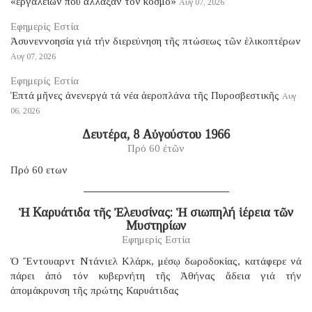
«ἐργαλείων πού ἄλλαξαν τόν κόσμο»
Αυγ 07, 2026
Εφημερίς Εστία
Ἀσυνεννοησία γιά τήν διερεύνηση τῆς πτώσεως τῶν ἑλικοπτέρων
Αυγ 07, 2026
Εφημερίς Εστία
Ἑπτά μῆνες ἀνενεργά τά νέα ἀεροπλάνα τῆς Πυροσβεστικῆς
Αυγ
06, 2026
Δευτέρα, 8 Αὐγούστου 1966
Πρό 60 ἐτῶν
Πρό 60 ετων
Ἡ Καρυάτιδα τῆς Ἐλευσίνας: Ἡ σιωπηλή ἱέρεια τῶν
Μυστηρίων
Εφημερίς Εστία
Ὁ Ἔντουαρντ Ντάνιελ Κλάρκ, μέσῳ δωροδοκίας, κατάφερε νά
πάρει ἀπό τόν κυβερνήτη τῆς Ἀθήνας ἄδεια γιά τήν
ἀπομάκρυνση τῆς πρώτης Καρυάτιδας