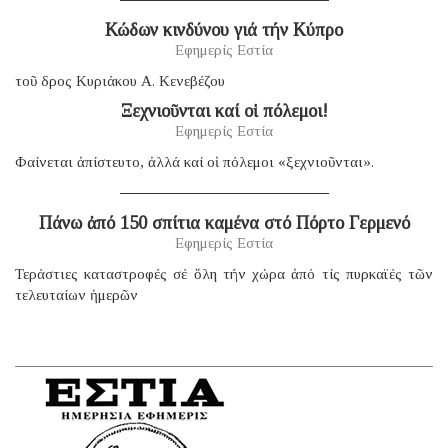
Κώδων κινδύνου γιά τήν Κύπρο
Εφημερίς Εστία
τοῦ δρος Κυριάκου Α. Κενεβέζου
Ξεχνιοῦνται καί οἱ πόλεμοι!
Εφημερίς Εστία
Φαίνεται ἀπίστευτο, ἀλλά καί οἱ πόλεμοι «ξεχνιοῦνται».
Πάνω ἀπό 150 σπίτια καμένα στό Πόρτο Γερμενό
Εφημερίς Εστία
Τεράστιες καταστροφές σέ ὅλη τήν χώρα ἀπό τίς πυρκαϊές τῶν
τελευταίων ἡμερῶν