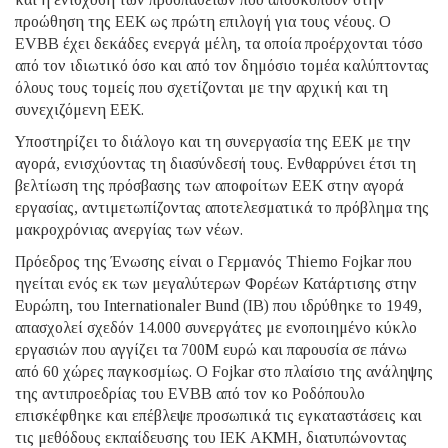
προώθηση της ΕΕΚ ως πρώτη επιλογή για τους νέους. Ο
EVBB έχει δεκάδες ενεργά μέλη, τα οποία προέρχονται τόσο
από τον ιδιωτικό όσο και από τον δημόσιο τομέα καλύπτοντας
όλους τους τομείς που σχετίζονται με την αρχική και τη
συνεχιζόμενη ΕΕΚ.
Υποστηρίζει το διάλογο και τη συνεργασία της ΕΕΚ με την
αγορά, ενισχύοντας τη διασύνδεσή τους. Ενθαρρύνει έτσι τη
βελτίωση της πρόσβασης των αποφοίτων ΕΕΚ στην αγορά
εργασίας, αντιμετωπίζοντας αποτελεσματικά το πρόβλημα της
μακροχρόνιας ανεργίας των νέων.
Πρόεδρος της Ένωσης είναι ο Γερμανός Thiemo Fojkar που
ηγείται ενός εκ των μεγαλύτερων Φορέων Κατάρτισης στην
Ευρώπη, του Internationaler Bund (IB) που ιδρύθηκε το 1949,
απασχολεί σχεδόν 14.000 συνεργάτες με ενοποιημένο κύκλο
εργασιών που αγγίζει τα 700Μ ευρώ και παρουσία σε πάνω
από 60 χώρες παγκοσμίως. Ο Fojkar στο πλαίσιο της ανάληψης
της αντιπροεδρίας του EVBB από τον κο Ροδόπουλο
επισκέφθηκε και επέβλεψε προσωπικά τις εγκαταστάσεις και
τις μεθόδους εκπαίδευσης του ΙΕΚ ΑΚΜΗ, διατυπώνοντας