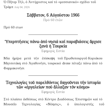
Ὁ Πῆτερ Τήλ, ὁ Ἀντίχριστος καί τό «μεσσιανικό» σχέδιο τοῦ
Τράμπ
Αυγ 04, 2026
Σάββατον, 6 Αὐγούστου 1966
Πρό 60 ἐτῶν
Πρό 60 ετων
Ὑπερπτήσεις πάνω ἀπό νησιά καί παραβιάσεις ἄρχισε
ξανά ἡ Τουρκία
Εφημερίς Εστία
Μία ἡμέρα μετά τήν ἐπίσκεψη τοῦ Πρωθυπουργοῦ Κυριάκου
Μητσοτάκη στό Ἀγαθονήσι, τουρκικό drone πέταξε πάνω ἀπό τό
Φαρμακονήσι
Τεχνολογίες τοῦ παρελθόντος διηγοῦνται τήν ἱστορία
τῶν «ἐργαλείων πού ἄλλαξαν τόν κόσμο»
Εφημερίς Εστία
Στό πλαίσιο ἐκθέσεως στό Κέντρο Διαδόσεως Ἐπιστημῶν καί τό
Μουσεῖο Τεχνολογίας «Νόησις», ὁ ὑπολογιστής τοῦ