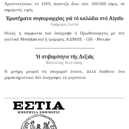
Ἀριστοτελείου, τό 1959, ἐκόστιζε ἄνω τῶν. 500.000 εὐρώ, σέ
σημερινές τιμές
Ἐρωτήματα συγκυριαρχίας γιά τό καλώδιο στό Αἰγαῖο
Εφημερίς Εστία
Θολές ἡ συμφωνία πού ὑπέγραψε ὁ Πρωθυπουργός μέ τήν
γαλλική Μeridiam καί ἡ τριμερής ΑΔΜΗΕ - GSI - Nexans
Ἡ στιβαρότητα τῆς Δεξιᾶς
Μανώλης Κοττάκης
H μνήμη μπορεῖ νά ὑποχωρεῖ ἐνίοτε, ἀλλά διαθέτει ἕνα
χαρακτηριστικό: δέν διαγράφει τά γεγονότα