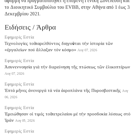
αφορμή να πραγματοποιηθεί η επόμενη Γενική Συνέλευση και
το Διοικητικό Συμβούλιο του EVBB, στην Αθήνα από 1 έως 3
Δεκεμβρίου 2021.
Ειδήσεις / Άρθρα
Εφημερίς Εστία
Τεχνολογίες τοῦ παρελθόντος διηγοῦνται τήν ἱστορία τῶν
«ἐργαλείων πού ἄλλαξαν τόν κόσμο»
Αυγ 07, 2026
Εφημερίς Εστία
Ἀσυνεννοησία γιά τήν διερεύνηση τῆς πτώσεως τῶν ἑλικοπτέρων
Αυγ 07, 2026
Εφημερίς Εστία
Ἑπτά μῆνες ἀνενεργά τά νέα ἀεροπλάνα τῆς Πυροσβεστικῆς
Αυγ
06, 2026
Εφημερίς Εστία
Ἐμειώθησαν οἱ τιμές τοῦ πετρελαίου μέ τήν προσδοκία λύσεως στό
Ἰράν
Αυγ 05, 2026
Εφημερίς Εστία