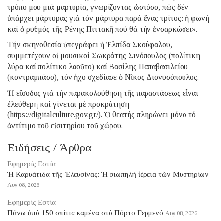
τρόπο μου μιά μαρτυρία, γνωρίζοντας ὡστόσο, πώς δέν
ὑπάρχει μάρτυρας γιά τόν μάρτυρα παρά ἕνας τρίτος: ἡ φωνή
καί ὁ ρυθμός τῆς Ρένης Πιττακῆ πού θά τήν ἐνσαρκώσει».
Τήν σκηνοθεσία ὑπογράφει ἡ Ἐλπίδα Σκούφαλου,
συμμετέχουν οἱ μουσικοί Σωκράτης Σινόπουλος (πολίτικη
λύρα καί πολίτικο λαοῦτο) καί Βασίλης Παπαβασιλείου
(κοντραμπάσο), τόν ἦχο σχεδίασε ὁ Νῖκος Διονυσόπουλος.
Ἡ εἴσοδος γιά τήν παρακολούθηση τῆς παραστάσεως εἶναι
ἐλεύθερη καί γίνεται μέ προκράτηση
(https://digitalculture.gov.gr/). Ὁ θεατής πληρώνει μόνο τό
ἀντίτιμο τοῦ εἰσιτηρίου τοῦ χώρου.
Ειδήσεις / Άρθρα
Εφημερίς Εστία
Ἡ Καρυάτιδα τῆς Ἐλευσίνας: Ἡ σιωπηλή ἱέρεια τῶν Μυστηρίων
Αυγ 08, 2026
Εφημερίς Εστία
Πάνω ἀπό 150 σπίτια καμένα στό Πόρτο Γερμενό
Αυγ 08, 2026