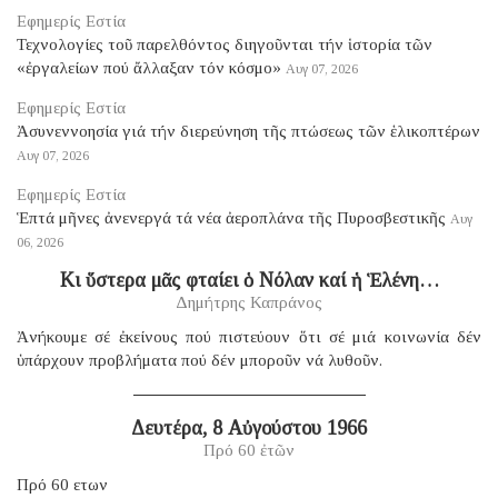
Εφημερίς Εστία
Τεχνολογίες τοῦ παρελθόντος διηγοῦνται τήν ἱστορία τῶν
«ἐργαλείων πού ἄλλαξαν τόν κόσμο»
Αυγ 07, 2026
Εφημερίς Εστία
Ἀσυνεννοησία γιά τήν διερεύνηση τῆς πτώσεως τῶν ἑλικοπτέρων
Αυγ 07, 2026
Εφημερίς Εστία
Ἑπτά μῆνες ἀνενεργά τά νέα ἀεροπλάνα τῆς Πυροσβεστικῆς
Αυγ
06, 2026
Κι ὕστερα μᾶς φταίει ὁ Νόλαν καί ἡ Ἑλένη…
Δημήτρης Καπράνος
Ἀνήκουμε σέ ἐκείνους πού πιστεύουν ὅτι σέ μιά κοινωνία δέν
ὑπάρχουν προβλήματα πού δέν μποροῦν νά λυθοῦν.
Δευτέρα, 8 Αὐγούστου 1966
Πρό 60 ἐτῶν
Πρό 60 ετων