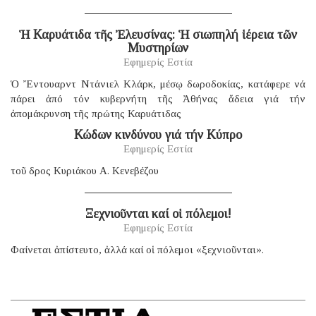
Ἡ Καρυάτιδα τῆς Ἐλευσίνας: Ἡ σιωπηλή ἱέρεια τῶν
Μυστηρίων
Εφημερίς Εστία
Ὁ Ἔντουαρντ Ντάνιελ Κλάρκ, μέσῳ δωροδοκίας, κατάφερε νά
πάρει ἀπό τόν κυβερνήτη τῆς Ἀθήνας ἄδεια γιά τήν
ἀπομάκρυνση τῆς πρώτης Καρυάτιδας
Κώδων κινδύνου γιά τήν Κύπρο
Εφημερίς Εστία
τοῦ δρος Κυριάκου Α. Κενεβέζου
Ξεχνιοῦνται καί οἱ πόλεμοι!
Εφημερίς Εστία
Φαίνεται ἀπίστευτο, ἀλλά καί οἱ πόλεμοι «ξεχνιοῦνται».