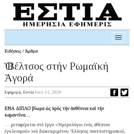
Toggle
navigati
Ειδήσεις / Άρθρα
Ὁ Βέλτσος στήν Ρωμαϊκή
Ἀγορά
Εφημερίς Εστία
Ιούλ 31, 2020
ΕΝΑ ΔΙΠΛΟ βίωμα ὡς πρός τήν ἀσθένεια καί τήν
καραντίνα…
… μεταφέρεται στό ἔργο «Ἡμερολόγιο ἑνός ἀθέατου
ἐγκλεισμοῦ» τοῦ διακεκριμένου Ἕλληνος πανεπιστημιακοῦ,