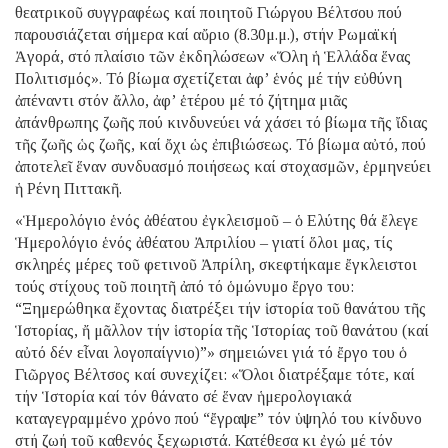
θεατρικοῦ συγγραφέως καί ποιητοῦ Γιώργου Βέλτσου πού
παρουσιάζεται σήμερα καί αὔριο (8.30μ.μ.), στήν Ρωμαϊκή
Ἀγορά, στό πλαίσιο τῶν ἐκδηλώσεων «Ὅλη ἡ Ἑλλάδα ἕνας
Πολιτισμός». Τό βίωμα σχετίζεται ἀφ’ ἑνός μέ τήν εὐθύνη
ἀπέναντι στόν ἄλλο, ἀφ’ ἑτέρου μέ τό ζήτημα μιᾶς
ἀπάνθρωπης ζωῆς πού κινδυνεύει νά χάσει τό βίωμα τῆς ἴδιας
τῆς ζωῆς ὡς ζωῆς, καί ὄχι ὡς ἐπιβιώσεως. Τό βίωμα αὐτό, πού
ἀποτελεῖ ἕναν συνδυασμό ποιήσεως καί στοχασμῶν, ἑρμηνεύει
ἡ Ρένη Πιττακῆ.
«Ἡμερολόγιο ἑνός ἀθέατου ἐγκλεισμοῦ – ὁ Ελύτης θά ἔλεγε
Ἡμερολόγιο ἑνός ἀθέατου Ἀπριλίου – γιατί ὅλοι μας, τίς
σκληρές μέρες τοῦ φετινοῦ Ἀπρίλη, σκεφτήκαμε ἔγκλειστοι
τούς στίχους τοῦ ποιητῆ ἀπό τό ὁμώνυμο ἔργο του:
“Ξημερώθηκα ἔχοντας διατρέξει τήν ἱστορία τοῦ θανάτου τῆς
Ἱστορίας, ἤ μᾶλλον τήν ἱστορία τῆς Ἱστορίας τοῦ θανάτου (καί
αὐτό δέν εἶναι λογοπαίγνιο)”» σημειώνει γιά τό ἔργο του ὁ
Γιῶργος Βέλτσος καί συνεχίζει: «Ὅλοι διατρέξαμε τότε, καί
τήν Ἱστορία καί τόν θάνατο σέ ἕναν ἡμερολογιακά
καταγεγραμμένο χρόνο πού “ἔγραψε” τόν ὑψηλό του κίνδυνο
στή ζωή τοῦ καθενός ξεχωριστά. Κατέθεσα κι ἐγώ μέ τόν