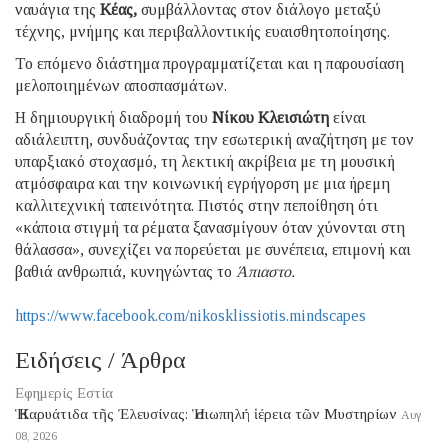
ναυάγια της
Κέας,
συμβάλλοντας στον διάλογο μεταξύ
τέχνης, μνήμης και περιβαλλοντικής ευαισθητοποίησης.
Το επόμενο διάστημα προγραμματίζεται και η παρουσίαση
μελοποιημένων αποσπασμάτων.
Η δημιουργική διαδρομή του
Νίκου Κλεισιώτη
είναι
αδιάλειπτη, συνδυάζοντας την εσωτερική αναζήτηση με τον
υπαρξιακό στοχασμό, τη λεκτική ακρίβεια με τη μουσική
ατμόσφαιρα και την κοινωνική εγρήγορση με μια ήρεμη
καλλιτεχνική ταπεινότητα. Πιστός στην πεποίθηση ότι
«κάποια στιγμή τα ρέματα ξανασμίγουν όταν χύνονται στη
θάλασσα», συνεχίζει να πορεύεται με συνέπεια, επιμονή και
βαθιά ανθρωπιά, κυνηγώντας το
Άπιαστο.
https://www.facebook.com/nikosklissiotis.mindscapes
Ειδήσεις / Άρθρα
Εφημερίς Εστία
Ἡ Καρυάτιδα τῆς Ἐλευσίνας: Ἡ σιωπηλή ἱέρεια τῶν Μυστηρίων
Αυγ
08, 2026