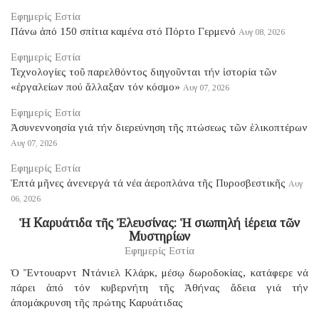
Εφημερίς Εστία
Πάνω ἀπό 150 σπίτια καμένα στό Πόρτο Γερμενό
Αυγ 08, 2026
Εφημερίς Εστία
Τεχνολογίες τοῦ παρελθόντος διηγοῦνται τήν ἱστορία τῶν
«ἐργαλείων πού ἄλλαξαν τόν κόσμο»
Αυγ 07, 2026
Εφημερίς Εστία
Ἀσυνεννοησία γιά τήν διερεύνηση τῆς πτώσεως τῶν ἑλικοπτέρων
Αυγ 07, 2026
Εφημερίς Εστία
Ἑπτά μῆνες ἀνενεργά τά νέα ἀεροπλάνα τῆς Πυροσβεστικῆς
Αυγ
06, 2026
Ἡ Καρυάτιδα τῆς Ἐλευσίνας: Ἡ σιωπηλή ἱέρεια τῶν
Μυστηρίων
Εφημερίς Εστία
Ὁ Ἔντουαρντ Ντάνιελ Κλάρκ, μέσῳ δωροδοκίας, κατάφερε νά
πάρει ἀπό τόν κυβερνήτη τῆς Ἀθήνας ἄδεια γιά τήν
ἀπομάκρυνση τῆς πρώτης Καρυάτιδας