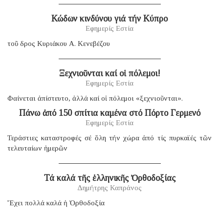
Κώδων κινδύνου γιά τήν Κύπρο
Εφημερίς Εστία
τοῦ δρος Κυριάκου Α. Κενεβέζου
Ξεχνιοῦνται καί οἱ πόλεμοι!
Εφημερίς Εστία
Φαίνεται ἀπίστευτο, ἀλλά καί οἱ πόλεμοι «ξεχνιοῦνται».
Πάνω ἀπό 150 σπίτια καμένα στό Πόρτο Γερμενό
Εφημερίς Εστία
Τεράστιες καταστροφές σέ ὅλη τήν χώρα ἀπό τίς πυρκαϊές τῶν
τελευταίων ἡμερῶν
Τά καλά τῆς ἑλληνικῆς Ὀρθοδοξίας
Δημήτρης Καπράνος
Ἔχει πολλά καλά ἡ Ὀρθοδοξία