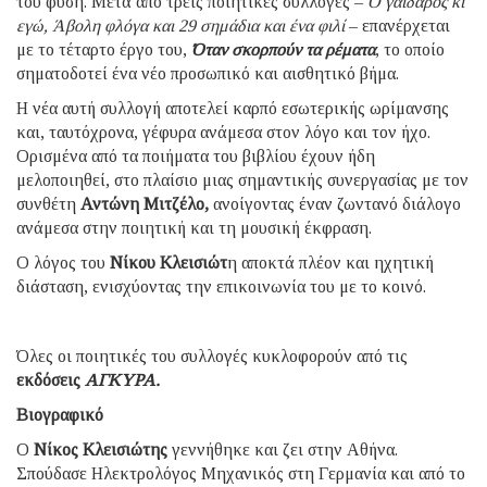
του φύση. Μετά από τρεις ποιητικές συλλογές –
Ο γάιδαρος κι
εγώ, Άβολη φλόγα και 29 σημάδια και ένα φιλί
– επανέρχεται
με το τέταρτο έργο του,
Όταν σκορπούν τα ρέματα
, το οποίο
σηματοδοτεί ένα νέο προσωπικό και αισθητικό βήμα.
Η νέα αυτή συλλογή αποτελεί καρπό εσωτερικής ωρίμανσης
και, ταυτόχρονα, γέφυρα ανάμεσα στον λόγο και τον ήχο.
Ορισμένα από τα ποιήματα του βιβλίου έχουν ήδη
μελοποιηθεί, στο πλαίσιο μιας σημαντικής συνεργασίας με τον
συνθέτη
Αντώνη Μιτζέλο,
ανοίγοντας έναν ζωντανό διάλογο
ανάμεσα στην ποιητική και τη μουσική έκφραση.
Ο λόγος του
Νίκου
Κλεισιώτ
η αποκτά πλέον και ηχητική
διάσταση, ενισχύοντας την επικοινωνία του με το κοινό.
Όλες οι ποιητικές του συλλογές κυκλοφορούν από τις
εκδόσεις
ΑΓΚΥΡΑ.
Βιογραφικό
Ο
Νίκος Κλεισιώτης
γεννήθηκε και ζει στην Αθήνα.
Σπούδασε Ηλεκτρολόγος Μηχανικός στη Γερμανία και από το