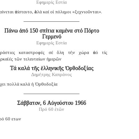
Εφημερίς Εστία
ίνεται ἀπίστευτο, ἀλλά καί οἱ πόλεμοι «ξεχνιοῦνται».
Πάνω ἀπό 150 σπίτια καμένα στό Πόρτο
Γερμενό
Εφημερίς Εστία
εράστιες καταστροφές σέ ὅλη τήν χώρα ἀπό τίς
υρκαϊές τῶν τελευταίων ἡμερῶν
Τά καλά τῆς ἑλληνικῆς Ὀρθοδοξίας
Δημήτρης Καπράνος
χει πολλά καλά ἡ Ὀρθοδοξία
Σάββατον, 6 Αὐγούστου 1966
Πρό 60 ἐτῶν
ρό 60 ετων