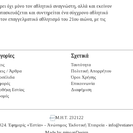
έρει όχι μόνο τον αθλητικό αναγνώστη, αλλά και εκείνον
ατασκευάζεται και συντηρείται ένα σύγχρονο αθλητικό
 τον επαγγελματικό αθλητισμό του 21ου αιώνα, με τις
γορίες
Σχετικά
εις
Ταυτότητα
εις / Άρθρα
Πολιτική Απορρήτου
οσέλιδα
Όροι Χρήσης
φορές
Επικοινωνία
οθήκη Εστίας
Διαφήμιση
ομές
Μ.Η.Τ. 232122
024. Ἐφημερίς «Ἑστία» - Ἀνώνυμος Ἐκδοτική Ἑταιρεία -
info@estiane
Made by
minoanDesign