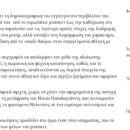
Φα
ί τη δημοσιογραφική του εγγύτητα στο περιβάλλον του
δό του- από το ευρωπαϊκό μπάσκετ έως την καθιέρωση στο
 παραλείπει και τις λιγότερο ορατές πτυχές της διαδρομής
ι στα ρεκόρ, αλλά εστιάζει στη διαμόρφωση του χαρακτήρα,
άβαση από το «παιδί-θαύμα» στον επαγγελματία αθλητή με
Τ
π
υ συγγραφέα να αποδομήσει τον μύθο της αδιάκοπης
οί, η σωματική και ψυχική καταπόνηση, καθώς και οι
παρεκκλίσεις, αναδεικνύονται ως δομικά στοιχεία της
ι τον στενό αθλητικό λόγο και αγγίζει ζητήματα που αφορούν
Ἔ
φικά σφιχτή, χωρίς να χάνει την αφηγηματική της συνοχή.
ι τη μετάφραση του Νίκου Παπαδογιάννη, που λειτουργούν
 το φαινόμενο Ντόντσιτς σε ένα ευρύτερο πολιτισμικό και
Π
ροκλήσεις προσδίδει στο έργο έναν τόνο ισορροπίας, που το
 των φίλων του μπάσκετ.