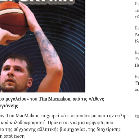
Εφ
Τε
τ
Εφ
Ἀ
ἑ
Εφ
Ἑπ
Π
Εφ
Ἐμ
λ
ου μεγαλείου» του Tim Macmahon, από τις «Αθενς
ογιάννης
ον Tim MacMahon, επιχειρεί κάτι περισσότερο από την απλή
το
ικού καλαθοσφαιριστή. Πρόκειται για μια αφήγηση που
σιο της σύγχρονης αθλητικής βιομηχανίας, της διαχείρισης
ρη αποθέωση.