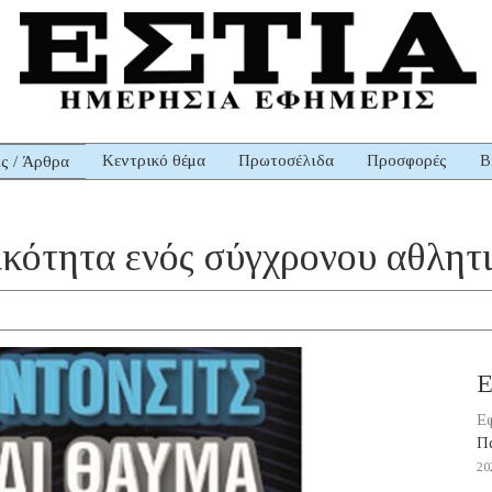
Κεντρικό θέμα
Πρωτοσέλιδα
Προσφορές
Β
ις / Άρθρα
ικότητα ενός σύγχρονου αθλητ
Ε
Εφ
Πά
20