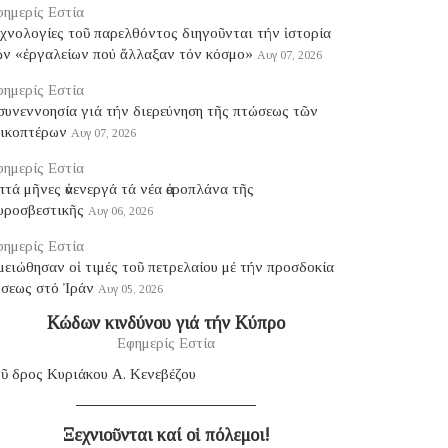
ημερίς Εστία
χνολογίες τοῦ παρελθόντος διηγοῦνται τήν ἱστορία
ῶν «ἐργαλείων πού ἄλλαξαν τόν κόσμο»
Αυγ 07, 2026
ημερίς Εστία
συνεννοησία γιά τήν διερεύνηση τῆς πτώσεως τῶν
λικοπτέρων
Αυγ 07, 2026
ημερίς Εστία
τά μῆνες ἀνενεργά τά νέα ἀεροπλάνα τῆς
υροσβεστικῆς
Αυγ 06, 2026
ημερίς Εστία
ειώθησαν οἱ τιμές τοῦ πετρελαίου μέ τήν προσδοκία
ύσεως στό Ἰράν
Αυγ 05, 2026
Κώδων κινδύνου γιά τήν Κύπρο
Εφημερίς Εστία
ῦ δρος Κυριάκου Α. Κενεβέζου
Ξεχνιοῦνται καί οἱ πόλεμοι!