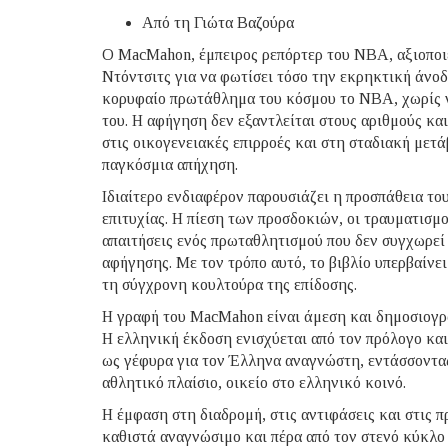
Από τη Γιώτα Βαζούρα
Ο MacMahon, έμπειρος ρεπόρτερ του NBA, αξιοποιε
Ντόντσιτς για να φωτίσει τόσο την εκρηκτική άνο
κορυφαίο πρωτάθλημα του κόσμου το ΝΒΑ, χωρίς να
του. Η αφήγηση δεν εξαντλείται στους αριθμούς κα
στις οικογενειακές επιρροές και στη σταδιακή μετ
παγκόσμια απήχηση.
Ιδιαίτερο ενδιαφέρον παρουσιάζει η προσπάθεια το
επιτυχίας. Η πίεση των προσδοκιών, οι τραυματισμ
απαιτήσεις ενός πρωταθλητισμού που δεν συγχωρεί 
αφήγησης. Με τον τρόπο αυτό, το βιβλίο υπερβαίνε
τη σύγχρονη κουλτούρα της επίδοσης.
Η γραφή του MacMahon είναι άμεση και δημοσιογρα
Η ελληνική έκδοση ενισχύεται από τον πρόλογο κα
ως γέφυρα για τον Έλληνα αναγνώστη, εντάσσοντας
αθλητικό πλαίσιο, οικείο στο ελληνικό κοινό.
Η έμφαση στη διαδρομή, στις αντιφάσεις και στις π
καθιστά αναγνώσιμο και πέρα από τον στενό κύκλο