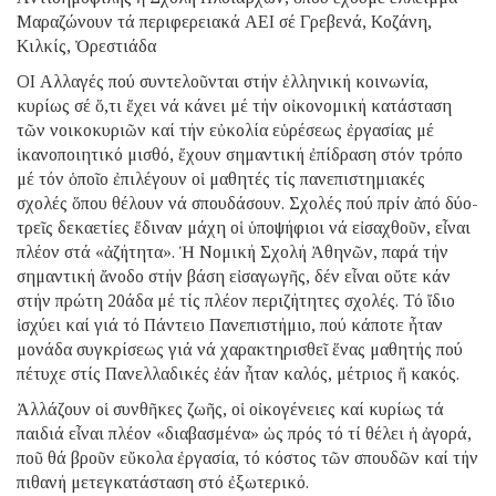
Μαραζώνουν τά περιφερειακά ΑΕΙ σέ Γρεβενά, Κοζάνη,
Κιλκίς, Ὀρεστιάδα
ΟΙ Αλλαγές πού συντελοῦνται στήν ἑλληνική κοινωνία,
κυρίως σέ ὅ,τι ἔχει νά κάνει μέ τήν οἰκονομική κατάσταση
τῶν νοικοκυριῶν καί τήν εὐκολία εὑρέσεως ἐργασίας μέ
ἱκανοποιητικό μισθό, ἔχουν σημαντική ἐπίδραση στόν τρόπο
μέ τόν ὁποῖο ἐπιλέγουν οἱ μαθητές τίς πανεπιστημιακές
σχολές ὅπου θέλουν νά σπουδάσουν. Σχολές πού πρίν ἀπό δύο-
τρεῖς δεκαετίες ἔδιναν μάχη οἱ ὑποψήφιοι νά εἰσαχθοῦν, εἶναι
πλέον στά «ἀζήτητα». Ἡ Νομική Σχολή Ἀθηνῶν, παρά τήν
σημαντική ἄνοδο στήν βάση εἰσαγωγῆς, δέν εἶναι οὔτε κάν
στήν πρώτη 20άδα μέ τίς πλέον περιζήτητες σχολές. Τό ἴδιο
ἰσχύει καί γιά τό Πάντειο Πανεπιστήμιο, πού κάποτε ἦταν
μονάδα συγκρίσεως γιά νά χαρακτηρισθεῖ ἕνας μαθητής πού
πέτυχε στίς Πανελλαδικές ἐάν ἦταν καλός, μέτριος ἤ κακός.
Ἀλλάζουν οἱ συνθῆκες ζωῆς, οἱ οἰκογένειες καί κυρίως τά
παιδιά εἶναι πλέον «διαβασμένα» ὡς πρός τό τί θέλει ἡ ἀγορά,
ποῦ θά βροῦν εὔκολα ἐργασία, τό κόστος τῶν σπουδῶν καί τήν
πιθανή μετεγκατάσταση στό ἐξωτερικό.