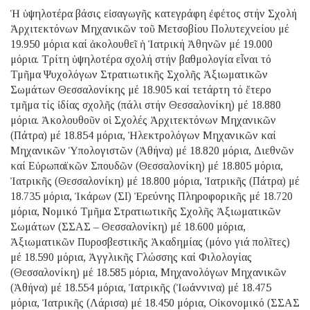
Ἡ ὑψηλοτέρα βάσις εἰσαγωγῆς κατεγράφη ἐφέτος στήν Σχολή
Ἀρχιτεκτόνων Μηχανικῶν τοῦ Μετσοβίου Πολυτεχνείου μέ
19.950 μόρια καί ἀκολουθεῖ ἡ Ἰατρική Ἀθηνῶν μέ 19.000
μόρια. Τρίτη ὑψηλοτέρα σχολή στήν βαθμολογία εἶναι τό
Τμῆμα Ψυχολόγων Στρατιωτικῆς Σχολῆς Ἀξιωματικῶν
Σωμάτων Θεσσαλονίκης μέ 18.905 καί τετάρτη τό ἕτερο
τμῆμα τίς ἰδίας σχολῆς (πάλι στήν Θεσσαλονίκη) μέ 18.880
μόρια. Ἀκολουθοῦν οἱ Σχολές Ἀρχιτεκτόνων Μηχανικῶν
(Πάτρα) μέ 18.854 μόρια, Ἠλεκτρολόγων Μηχανικῶν καί
Μηχανικῶν Ὑπολογιστῶν (Ἀθήνα) μέ 18.820 μόρια, Διεθνῶν
καί Εὐρωπαϊκῶν Σπουδῶν (Θεσσαλονίκη) μέ 18.805 μόρια,
Ἰατρικῆς (Θεσσαλονίκη) μέ 18.800 μόρια, Ἰατρικῆς (Πάτρα) μέ
18.735 μόρια, Ἰκάρων (ΣΙ) Ἐρεύνης Πληροφορικῆς μέ 18.720
μόρια, Νομικό Τμῆμα Στρατιωτικῆς Σχολῆς Ἀξιωματικῶν
Σωμάτων (ΣΣΑΣ – Θεσσαλονίκη) μέ 18.600 μόρια,
Ἀξιωματικῶν Πυροσβεστικῆς Ἀκαδημίας (μόνο γιά πολῖτες)
μέ 18.590 μόρια, Ἀγγλικῆς Γλώσσης καί Φιλολογίας
(Θεσσαλονίκη) μέ 18.585 μόρια, Μηχανολόγων Μηχανικῶν
(Ἀθήνα) μέ 18.554 μόρια, Ἰατρικῆς (Ἰωάννινα) μέ 18.475
μόρια, Ἰατρικῆς (Λάρισα) μέ 18.450 μόρια, Οἰκονομικό (ΣΣΑΣ