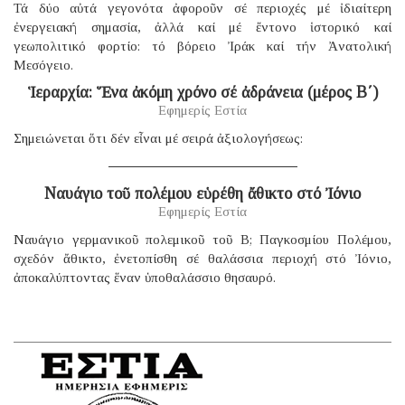
Τά δύο αὐτά γεγονότα ἀφοροῦν σέ περιοχές μέ ἰδιαίτερη
ἐνεργειακή σημασία, ἀλλά καί μέ ἔντονο ἱστορικό καί
γεωπολιτικό φορτίο: τό βόρειο Ἰράκ καί τήν Ἀνατολική
Μεσόγειο.
Ἱεραρχία: Ἕνα ἀκόμη χρόνο σέ ἀδράνεια (μέρος B΄)
Εφημερίς Εστία
Σημειώνεται ὅτι δέν εἶναι μέ σειρά ἀξιολογήσεως:
Ναυάγιο τοῦ πολέμου εὑρέθη ἄθικτο στό Ἰόνιο
Εφημερίς Εστία
Ναυάγιο γερμανικοῦ πολεμικοῦ τοῦ B; Παγκοσμίου Πολέμου,
σχεδόν ἄθικτο, ἐνετοπίσθη σέ θαλάσσια περιοχή στό Ἰόνιο,
ἀποκαλύπτοντας ἕναν ὑποθαλάσσιο θησαυρό.