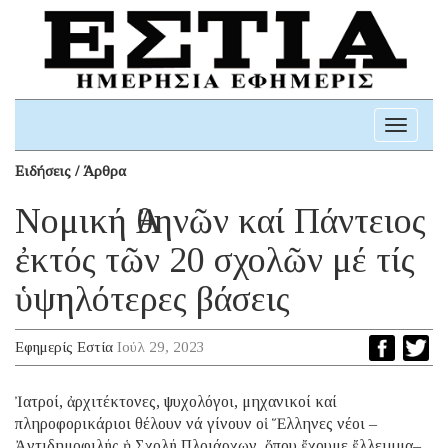
Toggle
navigati
Ειδήσεις / Άρθρα
Νομική Ἀθηνῶν καί Πάντειος
ἐκτός τῶν 20 σχολῶν μέ τίς
ὑψηλότερες βάσεις
Εφημερίς Εστία
Ιούλ 29, 2023
Ἰατροί, ἀρχιτέκτονες, ψυχολόγοι, μηχανικοί καί
πληροφορικάριοι θέλουν νά γίνουν οἱ Ἕλληνες νέοι –
Ἀντιδημοφιλής ἡ Σχολή Πλοιάρχων, ὅπου ἔχουμε ἔλλειμμα–