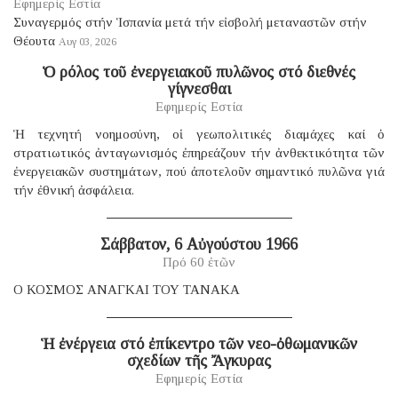
Εφημερίς Εστία
Συναγερμός στήν Ἱσπανία μετά τήν εἰσβολή μεταναστῶν στήν
Θέουτα
Αυγ 03, 2026
Ὁ ρόλος τοῦ ἐνεργειακοῦ πυλῶνος στό διεθνές
γίγνεσθαι
Εφημερίς Εστία
Ἡ τεχνητή νοημοσύνη, οἱ γεωπολιτικές διαμάχες καί ὁ
στρατιωτικός ἀνταγωνισμός ἐπηρεάζουν τήν ἀνθεκτικότητα τῶν
ἐνεργειακῶν συστημάτων, πού ἀποτελοῦν σημαντικό πυλῶνα γιά
τήν ἐθνική ἀσφάλεια.
Σάββατον, 6 Αὐγούστου 1966
Πρό 60 ἐτῶν
Ο ΚΟΣΜΟΣ ΑΝΑΓΚΑΙ ΤΟΥ ΤΑΝΑΚΑ
Ἡ ἐνέργεια στό ἐπίκεντρο τῶν νεο-ὀθωμανικῶν
σχεδίων τῆς Ἄγκυρας
Εφημερίς Εστία