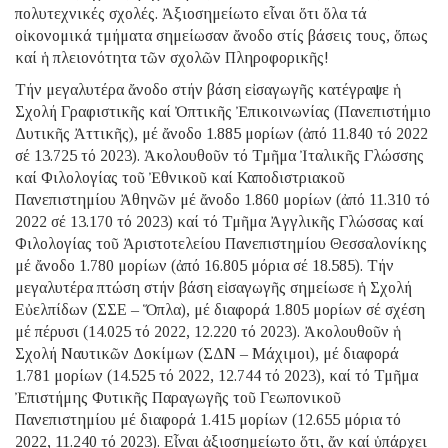
πολυτεχνικές σχολές. Ἀξιοσημείωτο εἶναι ὅτι ὅλα τά
οἰκονομικά τμήματα σημείωσαν ἄνοδο στίς βάσεις τους, ὅπως
καί ἡ πλειονότητα τῶν σχολῶν Πληροφορικῆς!
Τήν μεγαλυτέρα ἄνοδο στήν βάση εἰσαγωγῆς κατέγραψε ἡ
Σχολή Γραφιστικῆς καί Ὀπτικῆς Ἐπικοινωνίας (Πανεπιστήμιο
Δυτικῆς Ἀττικῆς), μέ ἄνοδο 1.885 μορίων (ἀπό 11.840 τό 2022
σέ 13.725 τό 2023). Ἀκολουθοῦν τό Τμῆμα Ἰταλικῆς Γλώσσης
καί Φιλολογίας τοῦ Ἐθνικοῦ καί Καποδιστριακοῦ
Πανεπιστημίου Ἀθηνῶν μέ ἄνοδο 1.860 μορίων (ἀπό 11.310 τό
2022 σέ 13.170 τό 2023) καί τό Τμῆμα Ἀγγλικῆς Γλώσσας καί
Φιλολογίας τοῦ Ἀριστοτελείου Πανεπιστημίου Θεσσαλονίκης
μέ ἄνοδο 1.780 μορίων (ἀπό 16.805 μόρια σέ 18.585). Τήν
μεγαλυτέρα πτώση στήν βάση εἰσαγωγῆς σημείωσε ἡ Σχολή
Εὐελπίδων (ΣΣΕ – Ὅπλα), μέ διαφορά 1.805 μορίων σέ σχέση
μέ πέρυσι (14.025 τό 2022, 12.220 τό 2023). Ἀκολουθοῦν ἡ
Σχολή Ναυτικῶν Δοκίμων (ΣΔΝ – Μάχιμοι), μέ διαφορά
1.781 μορίων (14.525 τό 2022, 12.744 τό 2023), καί τό Τμῆμα
Ἐπιστήμης Φυτικῆς Παραγωγῆς τοῦ Γεωπονικοῦ
Πανεπιστημίου μέ διαφορά 1.415 μορίων (12.655 μόρια τό
2022, 11.240 τό 2023). Εἶναι ἀξιοσημείωτο ὅτι, ἄν καί ὑπάρχει