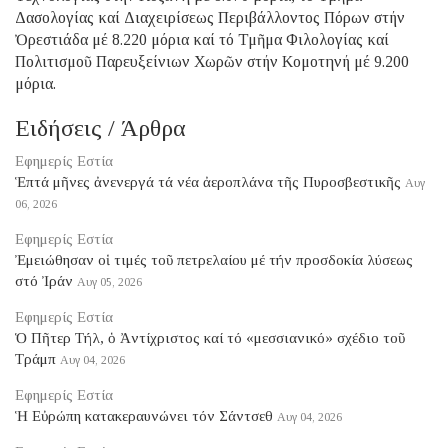
Δασολογίας καί Διαχειρίσεως Περιβάλλοντος Πόρων στήν
Ὀρεστιάδα μέ 8.220 μόρια καί τό Τμῆμα Φιλολογίας καί
Πολιτισμοῦ Παρευξείνιων Χωρῶν στήν Κομοτηνή μέ 9.200
μόρια.
Ειδήσεις / Άρθρα
Εφημερίς Εστία
Ἑπτά μῆνες ἀνενεργά τά νέα ἀεροπλάνα τῆς Πυροσβεστικῆς
Αυγ
06, 2026
Εφημερίς Εστία
Ἐμειώθησαν οἱ τιμές τοῦ πετρελαίου μέ τήν προσδοκία λύσεως
στό Ἰράν
Αυγ 05, 2026
Εφημερίς Εστία
Ὁ Πῆτερ Τήλ, ὁ Ἀντίχριστος καί τό «μεσσιανικό» σχέδιο τοῦ
Τράμπ
Αυγ 04, 2026
Εφημερίς Εστία
Ἡ Εὐρώπη κατακεραυνώνει τόν Σάντσεθ
Αυγ 04, 2026