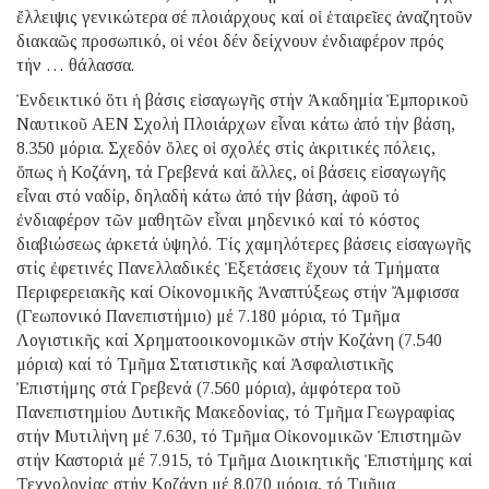
ἔλλειψις γενικώτερα σέ πλοιάρχους καί οἱ ἑταιρεῖες ἀναζητοῦν
διακαῶς προσωπικό, οἱ νέοι δέν δείχνουν ἐνδιαφέρον πρός
τήν … θάλασσα.
Ἐνδεικτικό ὅτι ἡ βάσις εἰσαγωγῆς στήν Ἀκαδημία Ἐμπορικοῦ
Ναυτικοῦ ΑΕΝ Σχολή Πλοιάρχων εἶναι κάτω ἀπό τήν βάση,
8.350 μόρια. Σχεδόν ὅλες οἱ σχολές στίς ἀκριτικές πόλεις,
ὅπως ἡ Κοζάνη, τά Γρεβενά καί ἄλλες, οἱ βάσεις εἰσαγωγῆς
εἶναι στό ναδίρ, δηλαδή κάτω ἀπό τήν βάση, ἀφοῦ τό
ἐνδιαφέρον τῶν μαθητῶν εἶναι μηδενικό καί τό κόστος
διαβιώσεως ἀρκετά ὑψηλό. Τίς χαμηλότερες βάσεις εἰσαγωγῆς
στίς ἐφετινές Πανελλαδικές Ἐξετάσεις ἔχουν τά Τμήματα
Περιφερειακῆς καί Οἰκονομικῆς Ἀναπτύξεως στήν Ἄμφισσα
(Γεωπονικό Πανεπιστήμιο) μέ 7.180 μόρια, τό Τμῆμα
Λογιστικῆς καί Χρηματοοικονομικῶν στήν Κοζάνη (7.540
μόρια) καί τό Τμῆμα Στατιστικῆς καί Ἀσφαλιστικῆς
Ἐπιστήμης στά Γρεβενά (7.560 μόρια), ἀμφότερα τοῦ
Πανεπιστημίου Δυτικῆς Μακεδονίας, τό Τμῆμα Γεωγραφίας
στήν Μυτιλήνη μέ 7.630, τό Τμῆμα Οἰκονομικῶν Ἐπιστημῶν
στήν Καστοριά μέ 7.915, τό Τμῆμα Διοικητικῆς Ἐπιστήμης καί
Τεχνολογίας στήν Κοζάνη μέ 8.070 μόρια, τό Τμῆμα