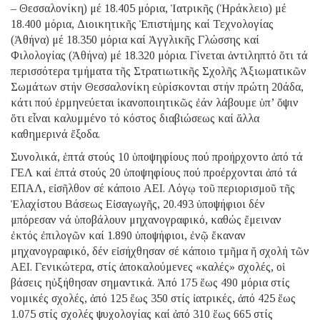
– Θεσσαλονίκη) μέ 18.405 μόρια, Ἰατρικῆς (Ἡράκλειο) μέ
18.400 μόρια, Διοικητικῆς Ἐπιστήμης καί Τεχνολογίας
(Ἀθήνα) μέ 18.350 μόρια καί Ἀγγλικῆς Γλώσσης καί
Φιλολογίας (Ἀθήνα) μέ 18.320 μόρια. Γίνεται ἀντιληπτό ὅτι τά
περισσότερα τμήματα τῆς Στρατιωτικῆς Σχολῆς Ἀξιωματικῶν
Σωμάτων στήν Θεσσαλονίκη εὑρίσκονται στήν πρώτη 20άδα,
κάτι πού ἑρμηνεύεται ἱκανοποιητικῶς ἐάν λάβουμε ὑπ’ ὄψιν
ὅτι εἶναι καλυμμένο τό κόστος διαβιώσεως καί ἄλλα
καθημερινά ἔξοδα.
Συνολικά, ἑπτά στούς 10 ὑποψηφίους πού προήρχοντο ἀπό τά
ΓΕΛ καί ἑπτά στούς 20 ὑποψηφίους πού προέρχονται ἀπό τά
ΕΠΑΛ, εἰσῆλθον σέ κάποιο ΑΕΙ. Λόγῳ τοῦ περιορισμοῦ τῆς
Ἐλαχίστου Βάσεως Εἰσαγωγῆς, 20.493 ὑποψήφιοι δέν
μπόρεσαν νά ὑποβάλουν μηχανογραφικό, καθώς ἔμειναν
ἐκτός ἐπιλογῶν καί 1.890 ὑποψήφιοι, ἐνῷ ἔκαναν
μηχανογραφικό, δέν εἰσήχθησαν σέ κάποιο τμῆμα ἤ σχολή τῶν
ΑΕΙ. Γενικώτερα, στίς ἀποκαλούμενες «καλές» σχολές, οἱ
βάσεις ηὐξήθησαν σημαντικά. Ἀπό 175 ἕως 490 μόρια στίς
νομικές σχολές, ἀπό 125 ἕως 350 στίς ἰατρικές, ἀπό 425 ἕως
1.075 στίς σχολές ψυχολογίας καί ἀπό 310 ἕως 665 στίς