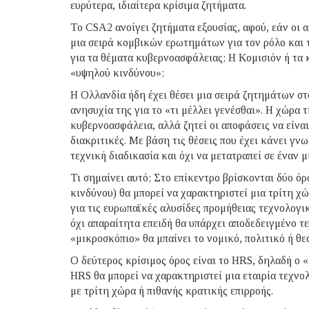
ευρύτερα, ιδιαίτερα κρίσιμα ζητήματα.
Το CSA2 ανοίγει ζητήματα εξουσίας, αφού, εάν οι 
μια σειρά κομβικών ερωτημάτων για τον ρόλο και τ
για τα θέματα κυβερνοασφάλειας; Η Κομισιόν ή τα 
«υψηλού κινδύνου»;
Η Ολλανδία ήδη έχει θέσει μια σειρά ζητημάτων σ
ανησυχία της για το «τι μέλλει γενέσθαι». Η χώρα 
κυβερνοασφάλεια, αλλά ζητεί οι αποφάσεις να είνα
διακριτικές. Με βάση τις θέσεις που έχει κάνει γν
τεχνική διαδικασία και όχι να μετατραπεί σε έναν
Τι σημαίνει αυτό; Στο επίκεντρο βρίσκονται δύο ό
κινδύνου) θα μπορεί να χαρακτηριστεί μια τρίτη χώ
για τις ευρωπαϊκές αλυσίδες προμήθειας τεχνολογι
όχι απαραίτητα επειδή θα υπάρχει αποδεδειγμένο τ
«μικροσκόπιο» θα μπαίνει το νομικό, πολιτικό ή θε
Ο δεύτερος κρίσιμος όρος είναι το HRS, δηλαδή ο 
HRS θα μπορεί να χαρακτηριστεί μια εταιρία τεχν
με τρίτη χώρα ή πιθανής κρατικής επιρροής.