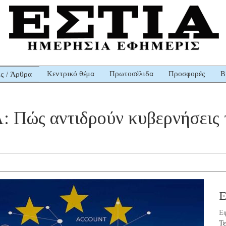
Κεντρικό θέμα
Πρωτοσέλιδα
Προσφορές
Β
ις / Άρθρα
ς αντιδρούν κυβερνήσεις τ
Ε
Εφ
Τε