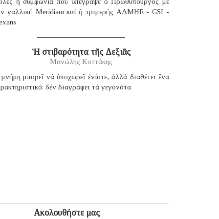
ολές ἡ συμφωνία πού ὑπέγραψε ὁ Πρωθυπουργός μέ
ήν γαλλική Μeridiam καί ἡ τριμερής ΑΔΜΗΕ - GSI -
exans
Ἡ στιβαρότητα τῆς Δεξιᾶς
Μανώλης Κοττάκης
μνήμη μπορεῖ νά ὑποχωρεῖ ἐνίοτε, ἀλλά διαθέτει ἕνα
ρακτηριστικό: δέν διαγράφει τά γεγονότα
Ακολουθήστε μας