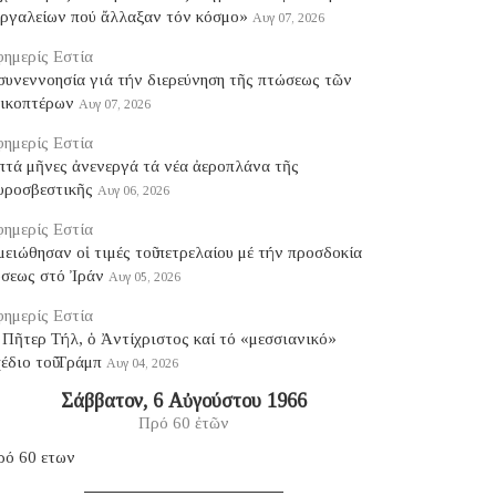
ἐργαλείων πού ἄλλαξαν τόν κόσμο»
Αυγ 07, 2026
ημερίς Εστία
συνεννοησία γιά τήν διερεύνηση τῆς πτώσεως τῶν
λικοπτέρων
Αυγ 07, 2026
ημερίς Εστία
πτά μῆνες ἀνενεργά τά νέα ἀεροπλάνα τῆς
υροσβεστικῆς
Αυγ 06, 2026
ημερίς Εστία
ειώθησαν οἱ τιμές τοῦ πετρελαίου μέ τήν προσδοκία
ύσεως στό Ἰράν
Αυγ 05, 2026
ημερίς Εστία
Πῆτερ Τήλ, ὁ Ἀντίχριστος καί τό «μεσσιανικό»
έδιο τοῦ Τράμπ
Αυγ 04, 2026
Σάββατον, 6 Αὐγούστου 1966
Πρό 60 ἐτῶν
ρό 60 ετων