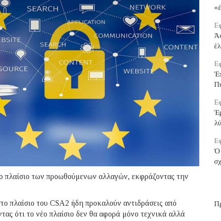
«
Εφ
Ἀ
ἑ
Εφ
Ἑ
Π
Εφ
Ἐμ
λ
Εφ
Ὁ 
σχ
το πλαίσιο των προωθούμενων αλλαγών, εκφράζοντας την
το πλαίσιο του CSA2 ήδη προκαλούν αντιδράσεις από
Π
ας ότι το νέο πλαίσιο δεν θα αφορά μόνο τεχνικά αλλά