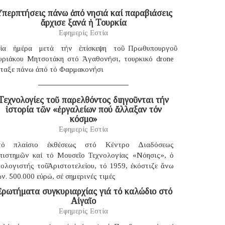
περπτήσεις πάνω ἀπό νησιά καί παραβιάσεις
ἄρχισε ξανά ἡ Τουρκία
Εφημερίς Εστία
ία ἡμέρα μετά τήν ἐπίσκεψη τοῦ Πρωθυπουργοῦ
υριάκου Μητσοτάκη στό Ἀγαθονήσι, τουρκικό drone
έταξε πάνω ἀπό τό Φαρμακονήσι
Τεχνολογίες τοῦ παρελθόντος διηγοῦνται τήν
ἱστορία τῶν «ἐργαλείων πού ἄλλαξαν τόν
κόσμο»
Εφημερίς Εστία
τό πλαίσιο ἐκθέσεως στό Κέντρο Διαδόσεως
πιστημῶν καί τό Μουσεῖο Τεχνολογίας «Νόησις», ὁ
ολογιστής τοῦ Ἀριστοτελείου, τό 1959, ἐκόστιζε ἄνω
ν. 500.000 εὐρώ, σέ σημερινές τιμές
ρωτήματα συγκυριαρχίας γιά τό καλώδιο στό
Αἰγαῖο
Εφημερίς Εστία