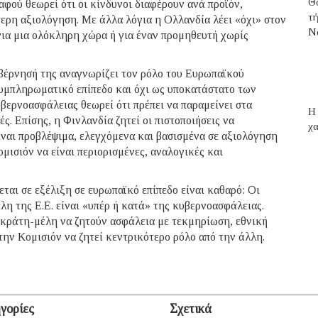
Θ
αφού θεωρεί ότι οι κίνδυνοι διαφέρουν ανά προϊόν,
τ
έτερη αξιολόγηση. Με άλλα λόγια η Ολλανδία λέει «όχι» στον
N
για μια ολόκληρη χώρα ή για έναν προμηθευτή χωρίς
υβέρνησή της αναγνωρίζει τον ρόλο του Ευρωπαϊκού
μπληρωματικό επίπεδο και όχι ως υποκατάστατο των
βερνοασφάλειας θεωρεί ότι πρέπει να παραμείνει στα
H 
ς. Επίσης, η Φινλανδία ζητεί οι πιστοποιήσεις να
χα
ίναι προβλέψιμα, ελεγχόμενα και βασισμένα σε αξιολόγηση
μισιόν να είναι περιορισμένες, αναλογικές και
ται σε εξέλιξη σε ευρωπαϊκό επίπεδο είναι καθαρό: Οι
λη της Ε.Ε. είναι «υπέρ ή κατά» της κυβερνοασφάλειας.
τά κράτη-μέλη να ζητούν ασφάλεια με τεκμηρίωση, εθνική
την Κομισιόν να ζητεί κεντρικότερο ρόλο από την άλλη.
γορίες
Σχετικά