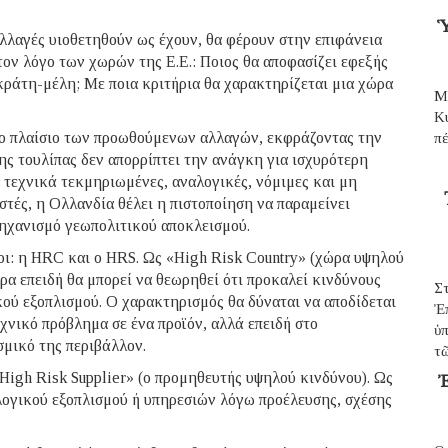
Ὑ
αλλαγές υιοθετηθούν ως έχουν, θα φέρουν στην επιφάνεια
ον λόγο των χωρών της Ε.Ε.: Ποιος θα αποφασίζει εφεξής
κράτη-μέλη; Με ποια κριτήρια θα χαρακτηρίζεται μια χώρα
Μ
Κ
το πλαίσιο των προωθούμενων αλλαγών, εκφράζοντας την
π
της τουλίπας δεν απορρίπτει την ανάγκη για ισχυρότερη
ι τεχνικά τεκμηριωμένες, αναλογικές, νόμιμες και μη
ωστές, η Ολλανδία θέλει η πιστοποίηση να παραμείνει
 μηχανισμό γεωπολιτικού αποκλεισμού.
ροι: η HRC και ο HRS. Ως «High Risk Country» (χώρα υψηλού
ρα επειδή θα μπορεί να θεωρηθεί ότι προκαλεί κινδύνους
Σ
κού εξοπλισμού. Ο χαρακτηρισμός θα δύναται να αποδίδεται
Ἐ
εχνικό πρόβλημα σε ένα προϊόν, αλλά επειδή στο
ὑπ
σμικό της περιβάλλον.
τῶ
«High Risk Supplier» (ο προμηθευτής υψηλού κινδύνου). Ως
Ἐ
ολογικού εξοπλισμού ή υπηρεσιών λόγω προέλευσης, σχέσης