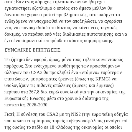
αυτό; Εάν ένας πάροχος τηλεπικοινωνιών ήδη έχει
εγκαταστήσει εξοπλισμό ο οποίος στο άμεσο μέλλον θα
δύναται να χαρακτηριστεί προβληματικός, τότε υπάρχει το
ενδεχόμενο να υποχρεωθεί να τον αποξηλώσει, να αγοράσει
νέο, να επανασχεδιάσει το δίκτυο, να κάνει νέες τεχνικές
δοκιμές, να περάσει από νέες διαδικασίες πιστοποίησης και να
έχει ένα σημαντικό επιπρόσθετο κόστος συμμόρφωσης.
ΣΥΝΟΛΙΚΕΣ ΕΠΙΠΤΩΣΕΙΣ
Το ζήτημα δεν αφορά, όμως, μόνο τους τηλεπικοινωνιακούς
παρόχους. Στο ενδεχόμενο υιοθέτησης των προωθούμενων
αλλαγών του CSA2 θα προκληθεί ένα «ντόμινο» ευρύτερων
επιπτώσεων, με πρόσφατες έρευνες (όπως της KPMG) να
υπολογίζουν τις πιθανές απώλειες (άμεσες και έμμεσες)
περίπου στα 367,8 δισ. ευρώ συνολικά για την οικονομίας της
Ευρωπαϊκής Ενωσης μέσα στο χρονικό διάστημα της
πενταετίας 2026-2030.
Γιατί; Η σύνδεση του CSA2 με τη NIS2 (την ευρωπαϊκή οδηγία
που καλύπτει κρίσιμους τομείς κυβερνοασφάλειας) ανοίγει επί
της ουσίας το πεδίο σε 18 κλάδους της οικονομίας οι οποίοι