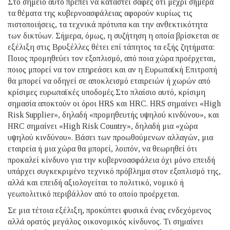
Στο σημείο αυτό πρέπει να καταστεί σαφές ότι μέχρι σήμερα
τα θέματα της κυβερνοασφάλειας αφορούν κυρίως τις
πιστοποιήσεις, τα τεχνικά πρότυπα και την ανθεκτικότητα
των δικτύων. Σήμερα, όμως, η συζήτηση η οποία βρίσκεται σε
εξέλιξη στις Βρυξέλλες θέτει επί τάπητος τα εξής ζητήματα:
Ποιος προμηθεύει τον εξοπλισμό, από ποια χώρα προέρχεται,
ποιος μπορεί να τον επηρεάσει και αν η Ευρωπαϊκή Επιτροπή
θα μπορεί να οδηγεί σε αποκλεισμό εταιρειών ή χωρών από
κρίσιμες ευρωπαϊκές υποδομές.Στο πλαίσιο αυτό, κρίσιμη
σημασία αποκτούν οι όροι HRS και HRC. HRS σημαίνει «High
Risk Supplier», δηλαδή «προμηθευτής υψηλού κινδύνου», και
HRC σημαίνει «High Risk Country», δηλαδή μια «χώρα
υψηλού κινδύνου». Βάσει των προωθούμενων αλλαγών, μια
εταιρεία ή μια χώρα θα μπορεί, λοιπόν, να θεωρηθεί ότι
προκαλεί κίνδυνο για την κυβερνοασφάλεια όχι μόνο επειδή
υπάρχει συγκεκριμένο τεχνικό πρόβλημα στον εξοπλισμό της,
αλλά και επειδή αξιολογείται το πολιτικό, νομικό ή
γεωπολιτικό περιβάλλον από το οποίο προέρχεται.
Σε μια τέτοια εξέλιξη, προκύπτει φυσικά ένας ενδεχόμενος
αλλά ορατός μεγάλος οικονομικός κίνδυνος. Τι σημαίνει