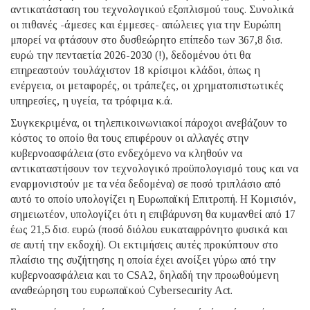
αντικατάσταση του τεχνολογικού εξοπλισμού τους. Συνολικά
οι πιθανές -άμεσες και έμμεσες- απώλειες για την Ευρώπη
μπορεί να φτάσουν στο δυσθεώρητο επίπεδο των 367,8 δισ.
ευρώ την πενταετία 2026-2030 (!), δεδομένου ότι θα
επηρεαστούν τουλάχιστον 18 κρίσιμοι κλάδοι, όπως η
ενέργεια, οι μεταφορές, οι τράπεζες, οι χρηματοπιστωτικές
υπηρεσίες, η υγεία, τα τρόφιμα κ.ά.
Συγκεκριμένα, οι τηλεπικοινωνιακοί πάροχοι ανεβάζουν το
κόστος το οποίο θα τους επιφέρουν οι αλλαγές στην
κυβερνοασφάλεια (στο ενδεχόμενο να κληθούν να
αντικαταστήσουν τον τεχνολογικό προϋπολογισμό τους και να
εναρμονιστούν με τα νέα δεδομένα) σε ποσό τριπλάσιο από
αυτό το οποίο υπολογίζει η Ευρωπαϊκή Επιτροπή. Η Κομισιόν,
σημειωτέον, υπολογίζει ότι η επιβάρυνση θα κυμανθεί από 17
έως 21,5 δισ. ευρώ (ποσό διόλου ευκαταφρόνητο φυσικά και
σε αυτή την εκδοχή). Οι εκτιμήσεις αυτές προκύπτουν στο
πλαίσιο της συζήτησης η οποία έχει ανοίξει γύρω από την
κυβερνοασφάλεια και το CSA2, δηλαδή την προωθούμενη
αναθεώρηση του ευρωπαϊκού Cybersecurity Act.