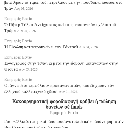
Ἐμειώθησαν οἱ τιμές τοῦ πετρελαίου μέ τήν προσδοκία λύσεως στό
Ἰράν
Αυγ 05, 2026
Εφημερίς Εστία
Ὁ Πῆτερ Τήλ, ὁ Ἀντίχριστος καί τό «μεσσιανικό» σχέδιο τοῦ
Τράμπ
Αυγ 04, 2026
Εφημερίς Εστία
Ἡ Εὐρώπη κατακεραυνώνει τόν Σάντσεθ
Αυγ 04, 2026
Εφημερίς Εστία
Συναγερμός στήν Ἱσπανία μετά τήν εἰσβολή μεταναστῶν στήν
Θέουτα
Αυγ 03, 2026
Εφημερίς Εστία
Οἱ ἄγνωστοι «ἐμφύλιοι» πρωταγωνιστῶν, πού ἐδίχασαν τόν
ἑλληνικό καλλιτεχνικό χῶρο!
Αυγ 01, 2026
Κακουργηματική φοροδιαφυγή κρύβει ἡ πώληση
δανείων σέ funds
Εφημερίς Εστία
Γιά «ἐλλιπέστατη καί ἀποπροσανατολιστική» ἀπάντηση στήν
Βουλή κατηγορεῖ τόν κ. Στουρνάρα