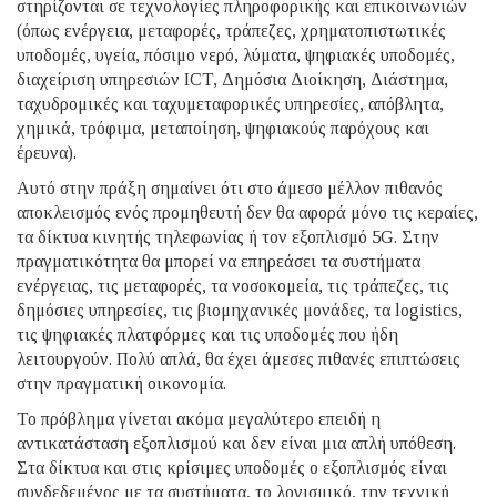
στηρίζονται σε τεχνολογίες πληροφορικής και επικοινωνιών
(όπως ενέργεια, μεταφορές, τράπεζες, χρηματοπιστωτικές
υποδομές, υγεία, πόσιμο νερό, λύματα, ψηφιακές υποδομές,
διαχείριση υπηρεσιών ICT, Δημόσια Διοίκηση, Διάστημα,
ταχυδρομικές και ταχυμεταφορικές υπηρεσίες, απόβλητα,
χημικά, τρόφιμα, μεταποίηση, ψηφιακούς παρόχους και
έρευνα).
Αυτό στην πράξη σημαίνει ότι στο άμεσο μέλλον πιθανός
αποκλεισμός ενός προμηθευτή δεν θα αφορά μόνο τις κεραίες,
τα δίκτυα κινητής τηλεφωνίας ή τον εξοπλισμό 5G. Στην
πραγματικότητα θα μπορεί να επηρεάσει τα συστήματα
ενέργειας, τις μεταφορές, τα νοσοκομεία, τις τράπεζες, τις
δημόσιες υπηρεσίες, τις βιομηχανικές μονάδες, τα logistics,
τις ψηφιακές πλατφόρμες και τις υποδομές που ήδη
λειτουργούν. Πολύ απλά, θα έχει άμεσες πιθανές επιπτώσεις
στην πραγματική οικονομία.
Το πρόβλημα γίνεται ακόμα μεγαλύτερο επειδή η
αντικατάσταση εξοπλισμού και δεν είναι μια απλή υπόθεση.
Στα δίκτυα και στις κρίσιμες υποδομές ο εξοπλισμός είναι
συνδεδεμένος με τα συστήματα, το λογισμικό, την τεχνική