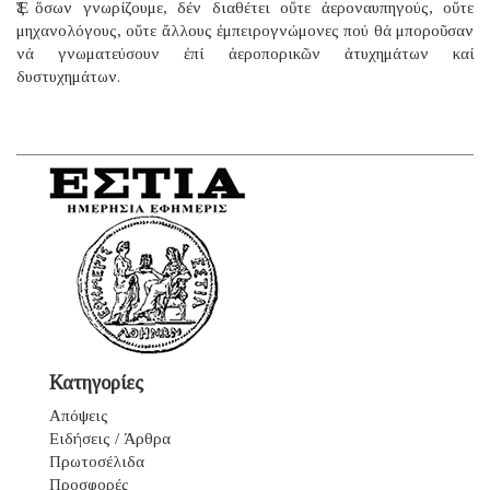
Ἐξ ὅσων γνωρίζουμε, δέν διαθέτει οὔτε ἀεροναυπηγούς, οὔτε
μηχανολόγους, οὔτε ἄλλους ἐμπειρογνώμονες πού θά μποροῦσαν
νά γνωματεύσουν ἐπί ἀεροπορικῶν ἀτυχημάτων καί
δυστυχημάτων.
Κατηγορίες
Απόψεις
Ειδήσεις / Άρθρα
Πρωτοσέλιδα
Προσφορές