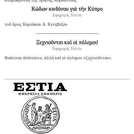
Κώδων κινδύνου γιά τήν Κύπρο
Εφημερίς Εστία
τοῦ δρος Κυριάκου Α. Κενεβέζου
Ξεχνιοῦνται καί οἱ πόλεμοι!
Εφημερίς Εστία
Φαίνεται ἀπίστευτο, ἀλλά καί οἱ πόλεμοι «ξεχνιοῦνται».