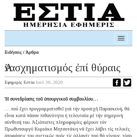
Toggle
navigati
Ειδήσεις / Άρθρα
Ἀνασχηματισμός ἐπί θύραις
Εφημερίς Εστία
Ιούλ 30, 2020
Ἡ συνεδρίασις τοῦ ὑπουργικοῦ συμβουλίου…
… πού ἔχει προγραμματισθεῖ γιά τήν προσεχῆ Παρασκευή, θά
εἶναι κατά πᾶσαν πιθανότητα ἡ τελευταία μέ τήν σημερινή
σύνθεσή του. Ἀξιόπιστες πληροφορίες φέρουν τόν
Πρωθυπουργό Κυριάκο Μητσοτάκη νά ἔχει λάβει τίς τελικές
ἀποφάσεις του σχετικῶς πρός τίς ἀλλαγές πού θά γίνουν, τόσο