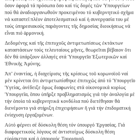
ὅσον ἀφορᾶ τά πρόσωπα ὅσο καί τίς δομές τῶν Ὑπουργείων
πού θά ἀναδιοργανωθοῦν προκειμένου τό κυβερνητικό σχῆμα
νά καταστεῖ πλέον ἀποτελεσματικό καί ἡ συνεργασία του μέ
τούς ὑπηρεσιακούς παράγοντες τῆς δημοσίας διοικήσεως νά
εἶναι πιό ἁρμονική.
Δεδομένης καί τῆς ἐπιτυχοῦς ἀντιμετωπίσεως ἐκτάκτων
καταστάσεων τούς τελευταίους μῆνες, θεωρεῖται βέβαιον ὅτι
δέν θά ὑπάρξουν ἀλλαγές στά Ὑπουργεῖα Ἐξωτερικῶν καί
Ἐθνικῆς Ἀμύνης.
Ἀπ’ ἐναντίας, ἡ διαχείρισις τῆς κρίσεως τοῦ κορωνοϊοῦ ναί
μέν κρίνεται ὅτι ἀντιμετωπίσθηκε ἐπιτυχῶς ἀπό τό Ὑπουργεῖο
Ὑγείας, ἀνέδειξε ὅμως διαφωνίες στά οἰκονομικά κυρίως
Ὑπουργεῖα, ὅπου ὑπῆρξε προβληματισμός γιά τήν ἀναλογία μέ
τήν ὁποία τά κυβερνητικά κονδύλια πού διετέθησαν θά
διενέμοντο γιά στήριξη ἐπιχειρήσεων ἤ γιά τήν ἐπιδοματική
ἐνίσχυση ἐργαζομένων.
Αὐτό φέρνει σέ δύσκολη θέση τόν ὑπουργό Ἐργασίας. Γιά
διαφορετικούς λόγους σέ ἀντιστοίχως δύσκολη θέση
εὑρίσκεται καί ὁ ὑπουργός Τουρισμοῦ.