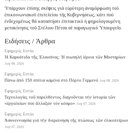
Ὑπάρχουν ἐπίσης σκέψεις γιά εὐρύτερη ἀναμόρφωση τοῦ
ἐπικοινωνιακοῦ ἐπιτελείου τῆς Κυβερνήσεως, κάτι πού
ἐνδεχομένως θά καταστήσει ἐπιτακτικό ἡ φημολογουμένη
μετακίνησις τοῦ Στέλιου Πέτσα σέ παραγωγικό Ὑπουργεῖο.
Ειδήσεις / Άρθρα
Εφημερίς Εστία
Ἡ Καρυάτιδα τῆς Ἐλευσίνας: Ἡ σιωπηλή ἱέρεια τῶν Μυστηρίων
Αυγ 08, 2026
Εφημερίς Εστία
Πάνω ἀπό 150 σπίτια καμένα στό Πόρτο Γερμενό
Αυγ 08, 2026
Εφημερίς Εστία
Τεχνολογίες τοῦ παρελθόντος διηγοῦνται τήν ἱστορία τῶν
«ἐργαλείων πού ἄλλαξαν τόν κόσμο»
Αυγ 07, 2026
Εφημερίς Εστία
Ἀσυνεννοησία γιά τήν διερεύνηση τῆς πτώσεως τῶν ἑλικοπτέρων
Αυγ 07, 2026