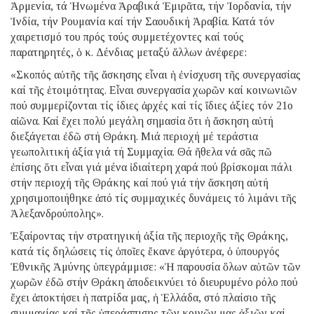
Ἀρμενία, τά Ἡνωμένα Ἀραβικά Ἐμιρᾶτα, τήν Ἰορδανία, τήν
Ἰνδία, τήν Ρουμανία καί τήν Σαουδική Ἀραβία. Κατά τόν
χαιρετισμό του πρός τούς συμμετέχοντες καί τούς
παρατηρητές, ὁ κ. Δένδιας μεταξύ ἄλλων ἀνέφερε:
«Σκοπός αὐτῆς τῆς ἄσκησης εἶναι ἡ ἐνίσχυση τῆς συνεργασίας
καί τῆς ἑτοιμότητας. Εἶναι συνεργασία χωρῶν καί κοινωνιῶν
πού συμμερίζονται τίς ίδιες ἀρχές καί τίς ἴδιες ἀξίες τόν 21ο
αἰῶνα. Καί ἔχει πολύ μεγάλη σημασία ὅτι ἡ ἄσκηση αὐτή
διεξάγεται ἐδῶ στή Θράκη. Μιά περιοχή μέ τεράστια
γεωπολιτική ἀξία γιά τή Συμμαχία. Θά ἤθελα νά σᾶς πῶ
ἐπίσης ὅτι εἶναι γιά μένα ἰδιαίτερη χαρά πού βρίσκομαι πάλι
στήν περιοχή τῆς Θράκης καί πού γιά τήν ἄσκηση αὐτή
χρησιμοποιήθηκε ἀπό τίς συμμαχικές δυνάμεις τό λιμάνι τῆς
Ἀλεξανδρούπολης».
Ἐξαίροντας τήν στρατηγική ἀξία τῆς περιοχῆς τῆς Θράκης,
κατά τίς δηλώσεις τίς ὁποῖες ἔκανε ἀργότερα, ὁ ὑπουργός
Ἐθνικῆς Ἀμύνης ὑπεγράμμισε: «Ἡ παρουσία ὅλων αὐτῶν τῶν
χωρῶν ἐδῶ στήν Θράκη ἀποδεικνύει τό διευρυμένο ρόλο πού
ἔχει ἀποκτήσει ἡ πατρίδα μας, ἡ Ἑλλάδα, στό πλαίσιο τῆς
συμμαχίας καί τῆς ὑπεράσπισης τῶν κοινῶν μας ἀξιῶν καί