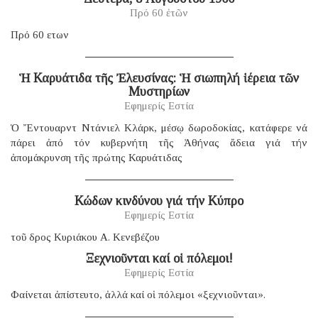
Πρό 60 ἐτῶν
Πρό 60 ετων
Ἡ Καρυάτιδα τῆς Ἐλευσίνας: Ἡ σιωπηλή ἱέρεια τῶν
Μυστηρίων
Εφημερίς Εστία
Ὁ Ἔντουαρντ Ντάνιελ Κλάρκ, μέσῳ δωροδοκίας, κατάφερε νά
πάρει ἀπό τόν κυβερνήτη τῆς Ἀθήνας ἄδεια γιά τήν
ἀπομάκρυνση τῆς πρώτης Καρυάτιδας
Κώδων κινδύνου γιά τήν Κύπρο
Εφημερίς Εστία
τοῦ δρος Κυριάκου Α. Κενεβέζου
Ξεχνιοῦνται καί οἱ πόλεμοι!
Εφημερίς Εστία
Φαίνεται ἀπίστευτο, ἀλλά καί οἱ πόλεμοι «ξεχνιοῦνται».