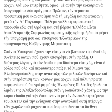
ἀρχῶν. Θά μοῦ ἐπιτρέψετε, ὅμως, μέ αὐτήν τήν εὐκαιρία νά
ὑπογραμμίσω δύο πράγματα: Πρῶτον, τήν τεράστια
προσωπική μου ἱκανοποίηση γιά τή μεγάλη καί πρωτοφανῆ
μετά τόν Α΄ Παγκόσμιο Πόλεμο γαλλική στρατιωτική
παρουσία ἐδῶ στή Θράκη καί στή βόρεια Ἑλλάδα. Εἶναι
ἀποτέλεσμα τῆς Συμφωνίας στρατηγικῆς σχέσης ἡ ὁποία φέρει
τήν ὑπογραφή μου ὡς Ὑπουργοῦ Ἐξωτερικῶν τῆς
προηγούμενης Κυβέρνησης Μητσοτάκη.
Σπάνια Ὑπουργοί ἔχουν τήν εὐτυχία νά βλέπουν τίς εὐνοϊκές
συνέπειες αὐτῶν πού ἔχουν ὑπογράψει στήν πράξη. Ὁ
δεύτερος λόγος γιά τόν ὁποῖο εἶμαι ἰδιαίτερα εὐτυχής, εἶναι ὁ
ρόλος πού ὅλο καί περισσότερο παίζει τό λιμάνι τῆς
Ἀλεξανδρούπολης στήν ἀνάπτυξη τῶν φιλικῶν δυνάμεων καί
στήν ὑπεράσπιση τῶν κοινῶν μας ἀρχῶν. Καί πάλι ἡ πρώτη
συμφωνία πού ὑπεγράφη μέ τίς Ἡνωμένες Πολιτεῖες ἔβαλε τό
λιμάνι τῆς Ἀλεξανδρούπολης στόν γεωπολιτικό χάρτη, ὡς τήν
κύρια εἴσοδο γιά τήν ἐπικοινωνία μέ τήν ἀνατολική πτέρυγα
τοῦ ΝΑΤΟ καί τήν ἐνίσχυση στήν ἀνατολική αὐτή πτέρυγα
τῶν χωρῶν πού μάχονται καί ὑπερασπίζονται τό διεθνές