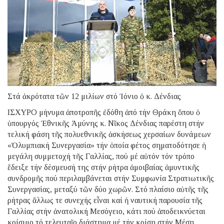
Στά ἀκρότατα τῶν 12 μιλίων στό Ἰόνιο ὁ κ. Δένδιας
ΙΣΧΥΡΟ μήνυμα ἀποτροπῆς ἐδόθη ἀπό τήν Θράκη ὅπου ὁ
ὑπουργός Ἐθνικῆς Ἀμύνης κ. Νῖκος Δένδιας παρέστη στήν
τελική φάση τῆς πολυεθνικῆς ἀσκήσεως χερσαίων δυνάμεων
«Ὀλυμπιακή Συνεργασία» τήν ὁποία φέτος σηματοδότησε ἡ
μεγάλη συμμετοχή τῆς Γαλλίας, πού μέ αὐτόν τόν τρόπο
ἔδειξε τήν δέσμευσή της στήν ρήτρα ἀμοιβαίας ἀμυντικῆς
συνδρομῆς πού περιλαμβάνεται στήν Συμφωνία Στρατιωτικῆς
Συνεργασίας, μεταξύ τῶν δύο χωρῶν. Στό πλαίσιο αὐτῆς τῆς
ρήτρας ἄλλως τε συνεχής εἶναι καί ἡ ναυτική παρουσία τῆς
Γαλλίας στήν ἀνατολική Μεσόγειο, κάτι πού ἀποδεικνύεται
κρίσιμο τό τελευταῖο διάστημα μέ τήν κρίση στήν Μέση