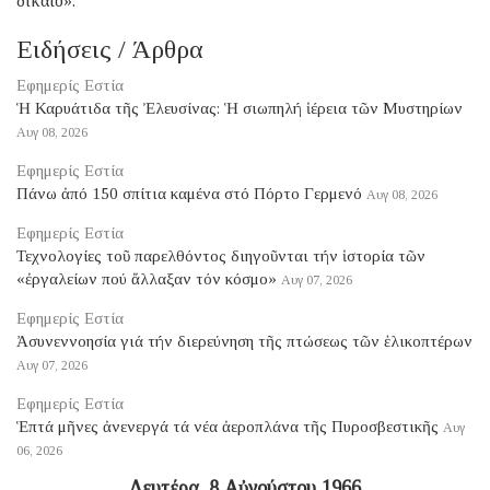
δίκαιο».
Ειδήσεις / Άρθρα
Εφημερίς Εστία
Ἡ Καρυάτιδα τῆς Ἐλευσίνας: Ἡ σιωπηλή ἱέρεια τῶν Μυστηρίων
Αυγ 08, 2026
Εφημερίς Εστία
Πάνω ἀπό 150 σπίτια καμένα στό Πόρτο Γερμενό
Αυγ 08, 2026
Εφημερίς Εστία
Τεχνολογίες τοῦ παρελθόντος διηγοῦνται τήν ἱστορία τῶν
«ἐργαλείων πού ἄλλαξαν τόν κόσμο»
Αυγ 07, 2026
Εφημερίς Εστία
Ἀσυνεννοησία γιά τήν διερεύνηση τῆς πτώσεως τῶν ἑλικοπτέρων
Αυγ 07, 2026
Εφημερίς Εστία
Ἑπτά μῆνες ἀνενεργά τά νέα ἀεροπλάνα τῆς Πυροσβεστικῆς
Αυγ
06, 2026
Δευτέρα, 8 Αὐγούστου 1966