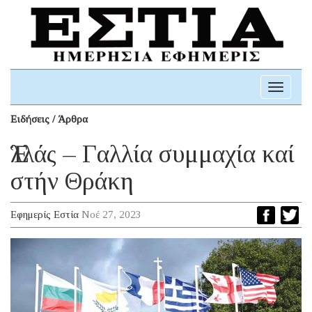
Toggle
navigati
Ειδήσεις / Άρθρα
Ἑλλάς – Γαλλία συμμαχία καί
στήν Θράκη
Εφημερίς Εστία
Νοέ 27, 2023