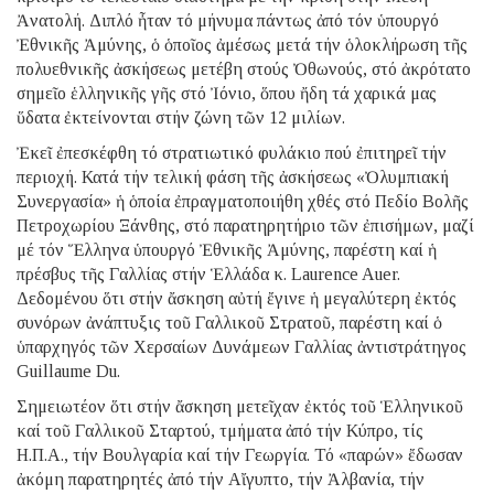
Ἀνατολή. Διπλό ἦταν τό μήνυμα πάντως ἀπό τόν ὑπουργό
Ἐθνικῆς Ἀμύνης, ὁ ὁποῖος ἀμέσως μετά τήν ὁλοκλήρωση τῆς
πολυεθνικῆς ἀσκήσεως μετέβη στούς Ὀθωνούς, στό ἀκρότατο
σημεῖο ἑλληνικῆς γῆς στό Ἰόνιο, ὅπου ἤδη τά χαρικά μας
ὕδατα ἐκτείνονται στήν ζώνη τῶν 12 μιλίων.
Ἐκεῖ ἐπεσκέφθη τό στρατιωτικό φυλάκιο πού ἐπιτηρεῖ τήν
περιοχή. Κατά τήν τελική φάση τῆς ἀσκήσεως «Ὀλυμπιακή
Συνεργασία» ἡ ὁποία ἐπραγματοποιήθη χθές στό Πεδίο Βολῆς
Πετροχωρίου Ξάνθης, στό παρατηρητήριο τῶν ἐπισήμων, μαζί
μέ τόν Ἕλληνα ὑπουργό Ἐθνικῆς Ἀμύνης, παρέστη καί ἡ
πρέσβυς τῆς Γαλλίας στήν Ἑλλάδα κ. Laurence Auer.
Δεδομένου ὅτι στήν ἄσκηση αὐτή ἔγινε ἡ μεγαλύτερη ἐκτός
συνόρων ἀνάπτυξις τοῦ Γαλλικοῦ Στρατοῦ, παρέστη καί ὁ
ὑπαρχηγός τῶν Χερσαίων Δυνάμεων Γαλλίας ἀντιστράτηγος
Guillaume Du.
Σημειωτέον ὅτι στήν ἄσκηση μετεῖχαν ἐκτός τοῦ Ἑλληνικοῦ
καί τοῦ Γαλλικοῦ Σταρτού, τμήματα ἀπό τήν Κύπρο, τίς
Η.Π.Α., τήν Βουλγαρία καί τήν Γεωργία. Τό «παρών» ἔδωσαν
ἀκόμη παρατηρητές ἀπό τήν Αἴγυπτο, τήν Ἀλβανία, τήν