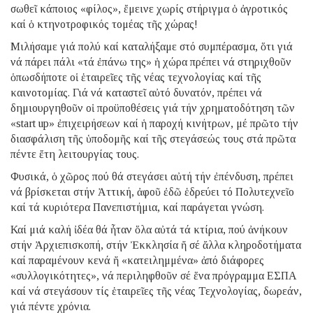
σωθεῖ κάποιος «φίλος», ἔμεινε χωρίς στήριγμα ὁ ἀγροτικός
καί ὁ κτηνοτροφικός τομέας τῆς χώρας!
Μιλήσαμε γιά πολύ καί καταλήξαμε στό συμπέρασμα, ὅτι γιά
νά πάρει πάλι «τά ἐπάνω της» ἡ χώρα πρέπει νά στηριχθοῦν
ὁπωσδήποτε οἱ ἑταιρεῖες τῆς νέας τεχνολογίας καί τῆς
καινοτομίας. Γιά νά καταστεῖ αὐτό δυνατόν, πρέπει νά
δημιουργηθοῦν οἱ προϋποθέσεις γιά τήν χρηματοδότηση τῶν
«start up» ἐπιχειρήσεων καί ἡ παροχή κινήτρων, μέ πρῶτο τήν
διασφάλιση τῆς ὑποδομῆς καί τῆς στεγάσεώς τους στά πρῶτα
πέντε ἔτη λειτουργίας τους.
Φυσικά, ὁ χῶρος πού θά στεγάσει αὐτή τήν ἐπένδυση, πρέπει
νά βρίσκεται στήν Ἀττική, ἀφοῦ ἐδῶ ἑδρεύει τό Πολυτεχνεῖο
καί τά κυριότερα Πανεπιστήμια, καί παράγεται γνώση.
Καί μιά καλή ἰδέα θά ἦταν ὅλα αὐτά τά κτίρια, πού ἀνήκουν
στήν Ἀρχιεπισκοπή, στήν Ἐκκλησία ἤ σέ ἄλλα κληροδοτήματα
καί παραμένουν κενά ἤ «κατειλημμένα» ἀπό διάφορες
«συλλογικότητες», νά περιληφθοῦν σέ ἕνα πρόγραμμα ΕΣΠΑ
καί νά στεγάσουν τίς ἑταιρεῖες τῆς νέας Τεχνολογίας, δωρεάν,
γιά πέντε χρόνια.