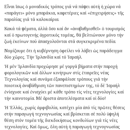
Εἶναι ἴσως ὁ μοναδικός τρόπος γιά νά πάψει αὐτή ἡ χώρα νά
«παράγει» μόνο μπαράκια, καφετέριες καί «ἐπιχειρήσεις» τῆς
παραλίας γιά τά καλοκαίρια.
Κακά τά ψέματα, ἀλλά ὅσο καί ἄν «ἀναβαθμισθεῖ» ὁ τουρισμός
καί ὁ πρωτογενής ἀγροτικός τομέας, θά βελτιώνουν μόνο τήν
ζωή ἐκείνων πού ἀπασχολοῦνται στά συγκεκριμένα πεδία.
Νομίζουμε ὅτι ἡ κυβέρνηση ὀφείλει νά λάβει ὡς παράδειγμα
δύο χῶρες. Τήν Ἰρλανδία καί τό Ἰσραήλ.
Ἡ μέν Ἰρλανδία προχώρησε μέ γοργά βήματα στήν παροχή
φορολογικῶν καί ἄλλων κινήτρων στίς ἑταιρεῖες νέας
Τεχνολογίας καί συνάμα ἐξασφάλισε τρόπους γιά τήν
ποιοτική ἀναβάθμιση τῶν πανεπιστημίων της, τό δέ Ἰσραήλ
ἐνίσχυσε καί ἐνισχύει μέ κάθε τρόπο τίς νέες τεχνολογίες καί
τήν καινοτομία. Μέ ἄριστα ἀποτελέσματα καί οἱ δύο!
Ἡ Ἑλλάς, χωρίς ἀμφιβολία, κατέχει μία ἀπό τίς πρῶτες θέσεις
στήν παραγωγή τεχνογνωσίας καί βρίσκεται σέ πολύ ὑψηλή
θέση στόν τομέα τῆς διεκδικήσεως κονδυλίων γιά τίς νέες
τεχνολογίες. Καί ὅμως, ὅλη αὐτή ἡ παραγωγή τεχνογνωσίας