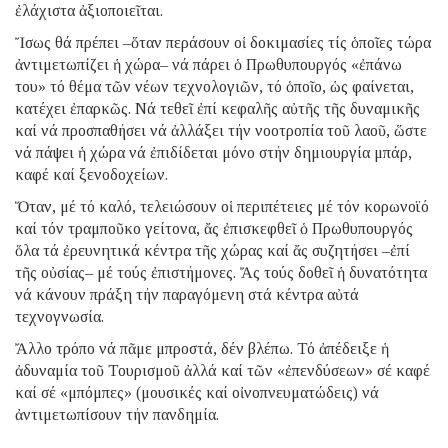
ἐλάχιστα ἀξιοποιεῖται.
Ἴσως θά πρέπει –ὅταν περάσουν οἱ δοκιμασίες τίς ὁποῖες τώρα
ἀντιμετωπίζει ἡ χώρα– νά πάρει ὁ Πρωθυπουργός «ἐπάνω
του» τό θέμα τῶν νέων τεχνολογιῶν, τό ὁποῖο, ὡς φαίνεται,
κατέχει ἐπαρκῶς. Νά τεθεῖ ἐπί κεφαλῆς αὐτῆς τῆς δυναμικῆς
καί νά προσπαθήσει νά ἀλλάξει τήν νοοτροπία τοῦ λαοῦ, ὥστε
νά πάψει ἡ χώρα νά ἐπιδίδεται μόνο στήν δημιουργία μπάρ,
καφέ καί ξενοδοχείων.
Ὅταν, μέ τό καλό, τελειώσουν οἱ περιπέτειες μέ τόν κορωνοϊό
καί τόν τραμποῦκο γείτονα, ἄς ἐπισκεφθεῖ ὁ Πρωθυπουργός
ὅλα τά ἐρευνητικά κέντρα τῆς χώρας καί ἄς συζητήσει –ἐπί
τῆς οὐσίας– μέ τούς ἐπιστήμονες. Ἄς τούς δοθεῖ ἡ δυνατότητα
νά κάνουν πράξη τήν παραγόμενη στά κέντρα αὐτά
τεχνογνωσία.
Ἄλλο τρόπο νά πᾶμε μπροστά, δέν βλέπω. Τό ἀπέδειξε ἡ
ἀδυναμία τοῦ Τουρισμοῦ ἀλλά καί τῶν «ἐπενδύσεων» σέ καφέ
καί σέ «μπόμπες» (μουσικές καί οἰνοπνευματώδεις) νά
ἀντιμετωπίσουν τήν πανδημία.