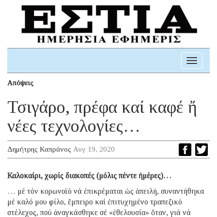
Toggle
navigati
Απόψεις
Τσιγάρο, πρέφα καί καφέ ἤ
νέες τεχνολογίες…
Δημήτρης Καπράνος
Αυγ 19, 2020
Καλοκαίρι, χωρίς διακοπές (μόλις πέντε ἡμέρες)…
… μέ τόν κορωνοϊό νά ἐπικρέμαται ὡς ἀπειλή, συναντήθηκα
μέ καλό μου φίλο, ἔμπειρο καί ἐπιτυχημένο τραπεζικό
στέλεχος, πού ἀναγκάσθηκε σέ «ἐθελουσία» ὅταν, γιά νά