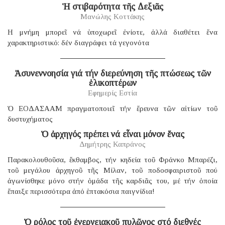
Ἡ στιβαρότητα τῆς Δεξιᾶς
Μανώλης Κοττάκης
H μνήμη μπορεῖ νά ὑποχωρεῖ ἐνίοτε, ἀλλά διαθέτει ἕνα
χαρακτηριστικό: δέν διαγράφει τά γεγονότα
Ἀσυνεννοησία γιά τήν διερεύνηση τῆς πτώσεως τῶν
ἑλικοπτέρων
Εφημερίς Εστία
Ὁ ΕΟΔΑΣΑΑΜ πραγματοποιεῖ τήν ἔρευνα τῶν αἰτίων τοῦ
δυστυχήματος
Ὁ ἀρχηγός πρέπει νά εἶναι μόνον ἕνας
Δημήτρης Καπράνος
Παρακολουθοῦσα, ἔκθαμβος, τήν κηδεία τοῦ Φράνκο Μπαρέζι,
τοῦ μεγάλου ἀρχηγοῦ τῆς Μίλαν, τοῦ ποδοσφαιριστοῦ πού
ἀγωνίσθηκε μόνο στήν ὁμάδα τῆς καρδιᾶς του, μέ τήν ὁποία
ἔπαιξε περισσότερα ἀπό ἑπτακόσια παιγνίδια!
Ὁ ρόλος τοῦ ἐνεργειακοῦ πυλῶνος στό διεθνές