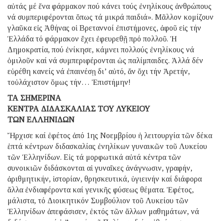
αὐτάς μέ ἕνα φάρμακον πού κάνει τούς ἐνηλίκους ἀνθρώπους
νά συμπεριφέρονται ὅπως τά μικρά παιδιά». Μᾶλλον κομίζουν
γλαῦκα εἰς Ἀθήνας οἱ Βρεταννοί ἐπιστήμονες, ἀφοῦ εἰς τήν
Ἑλλάδα τό φάρμακον ἔχει ἐφευρεθῇ πρό πολλοῦ. Ἡ
Δημοκρατία, πού ἐνίκησε, κάμνει πολλούς ἐνηλίκους νά
ὁμιλοῦν καί νά συμπεριφέρονται ὡς παλίμπαιδες. Ἀλλά δέν
εὑρέθη κανείς νά ἐπαινέσῃ δι’ αὐτό, ἄν ὄχι τήν Ἀρετήν,
τοὐλάχιστον ὅμως τήν… Ἐπιστήμην!
ΤΑ ΣΗΜΕΡΙΝΑ
ΚΕΝΤΡΑ ΔΙΔΑΣΚΑΛΙΑΣ ΤΟΥ ΛΥΚΕΙΟΥ
ΤΩΝ ΕΛΛΗΝΙΔΩΝ
Ἤρχισε καί ἐφέτος ἀπό 1ης Νοεμβρίου ἡ λειτουργία τῶν δέκα
ἑπτά κέντρων διδασκαλίας ἐνηλίκων γυναικῶν τοῦ Λυκείου
τῶν Ἑλληνίδων. Εἰς τά μορφωτικά αὐτά κέντρα τῶν
συνοικιῶν διδάσκονται αἱ γυναῖκες ἀνάγνωσιν, γραφήν,
ἀριθμητικήν, ἱστορίαν, θρησκευτικά, ὑγιεινήν καί διάφορα
ἄλλα ἐνδιαφέροντα καί γενικῆς φύσεως θέματα. Ἐφέτος,
μάλιστα, τό Διοικητικόν Συμβούλιον τοῦ Λυκείου τῶν
Ἑλληνίδων ἀπεφάσισεν, ἐκτός τῶν ἄλλων μαθημάτων, νά