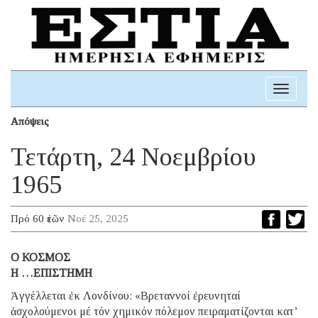
Toggle
navigati
Απόψεις
Τετάρτη, 24 Νοεμβρίου
1965
Πρό 60 ἐτῶν
Νοέ 25, 2025
O ΚΟΣΜΟΣ
Η …ΕΠΙΣΤΗΜΗ
Ἀγγέλλεται ἐκ Λονδίνου: «Βρεταννοί ἐρευνηταί
ἀσχολούμενοι μέ τόν χημικόν πόλεμον πειραματίζονται κατ’