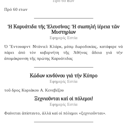
Πρό 60 ἐτῶν
Πρό 60 ετων
Ἡ Καρυάτιδα τῆς Ἐλευσίνας: Ἡ σιωπηλή ἱέρεια τῶν
Μυστηρίων
Εφημερίς Εστία
Ὁ Ἔντουαρντ Ντάνιελ Κλάρκ, μέσῳ δωροδοκίας, κατάφερε νά
πάρει ἀπό τόν κυβερνήτη τῆς Ἀθήνας ἄδεια γιά τήν
ἀπομάκρυνση τῆς πρώτης Καρυάτιδας
Κώδων κινδύνου γιά τήν Κύπρο
Εφημερίς Εστία
τοῦ δρος Κυριάκου Α. Κενεβέζου
Ξεχνιοῦνται καί οἱ πόλεμοι!
Εφημερίς Εστία
Φαίνεται ἀπίστευτο, ἀλλά καί οἱ πόλεμοι «ξεχνιοῦνται».