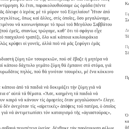
Κ
ντίρρηση. Κι ἔτσι, παρακολουθούσαμε ὡς ὁμάδα (πέντε
μᾶς ἄλειφε ὁ ἱερέας μέ τό μύρον τοῦ Εὐχελαίου! Ἦταν ἀπό
Εφ
ρεγκλίτως, ὅπως καί ἄλλες, στίς ὁποῖες, ὅσο μεγαλώναμε,
Ξε
κειμένου νά κοινωνήσουμε τό πρωί τοῦ Μεγάλου Σαββάτου
Δ
(πού ἐμεῖς, σπανίως τρώγαμε, καθ’ ὅτι τό σφάγιο εἶχε
Τ
στό πασχαλινό τραπέζι, ὅλο καί κάποια κουλουράκια
λῶς κρύψει οἱ γονεῖς, ἀλλά ποῦ νά μᾶς ξεφύγει ἐμᾶς
Π
Σ
ωδιαστή ζύμη τῶν τσουρεκιῶν, πού σέ ἔβαζε ἡ μητέρα νά
ί κάποιο δάχτυλο γεμᾶτο ζύμη θά ἔμπαινε στό στόμα, γιά
μυρωδᾶτος πηλός, πού θά γινόταν τσουρέκι, μέ ἕνα κόκκινο
Π
 κάποιο ἀπό τά παιδιά νά δοκιμάζει τήν ζύμη γιά νά
τια σ’ αὐτά τά θέματα. «Ἄσε, καημένη τά παιδιά νά
ουν καιρό νά κάνουν τίς ἁμαρτίες ὅταν μεγαλώσουν!» ἔλεγε.
ύ δέν ἀνεχόταν τίς «αἱρετικές» ἀπόψεις τοῦ πατέρα, ὁ ὁποῖος
γιά νά ἀντιμετωπίσει τόν καταιγισμό τῆς «ἁγιαστούρας»,
Ὁ
κ
ἄ
λύ σοβαρή περιπέτεια ὑγείας, δέχθηκε τήν παρότρυνση φίλων