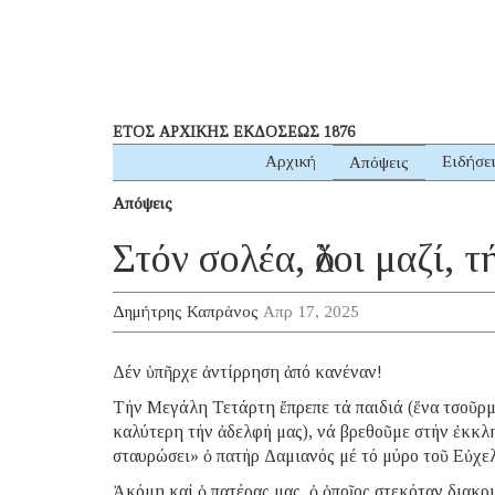
ΕΤΟΣ ΑΡΧΙΚΗΣ ΕΚΔΟΣΕΩΣ 1876
Αρχική
Ειδήσε
Απόψεις
Απόψεις
Στόν σολέα, ὅλοι μαζί,
Δημήτρης Καπράνος
Απρ 17, 2025
Δέν ὑπῆρχε ἀντίρρηση ἀπό κανέναν!
Τήν Μεγάλη Τετάρτη ἔπρεπε τά παιδιά (ἕνα τσοῦρμο
καλύτερη τήν ἀδελφή μας), νά βρεθοῦμε στήν ἐκκλη
σταυρώσει» ὁ πατήρ Δαμιανός μέ τό μύρο τοῦ Εὐχε
Ἀκόμη καί ὁ πατέρας μας, ὁ ὁποῖος στεκόταν διακρ