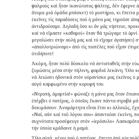
ψαλμούς καί ἦταν ἱκανώτατος ψάλτης, δέν ἔφερνε ἀ
ἄτομα-μιά ὁμάδα μπάσκετ) τό μυστήριο, κι ἔπειτα 
ἐκεῖνες τίς παραδόσεις πού ἡ μάνα μας τηροῦσε ἀπα
ἀντιδρούσαμε. Δηλαδή ὅσο κι ἄν μᾶς νήστευε, προ
καί νά εἴμαστε «καθαροί» ὅταν θά τρώγαμε τό ἀρνί 
μεγαλώσει στήν αὐλή μας καί τό εἴχαμε ἀγαπήσει) 
«ἀπαλλοτριώναμε» ἀπό τίς πιατέλες πού εἶχαν ἐπιμε
ὁτιδήποτε!
Ἀκόμη, ἦταν πολύ δύσκολο νά ἀντισταθεῖς στήν εὐ
ζυμώσεις μέσα στήν πήλινη, φαρδιά λεκάνη. Ὅλο κα
νά λειώσει ἡδονικά στόν οὐρανίσκο μας ἐκεῖνος ὁ 
αὐγό καρφωμένο στήν κορυφή του.
«Ντροπή, ἁμαρτία!» φώναζε ἡ μάνα μας ὅταν ἔπιανε
ἐπέμβει ὁ πατέρας, ὁ ὁποῖος ἔκανε πάντα στραβά μά
δοκιμάσουν. Ἀναμάρτητα εἶναι ἔτσι κι ἀλλοιῶς, ἔχ
«Ναί, σάν καί τοῦ λόγου σου» ἀπαντοῦσε ἐκείνη, πο
συχνότατα προσέφευγε στόν «ἱερόσυλο» Λασκαρᾶτο 
τήν ὁποία κράδαινε ἡ μαμά.
Ὅλα αὐτά, μέχρι πού ὁ πατέρας, ἔπειτα ἀπό μία πο