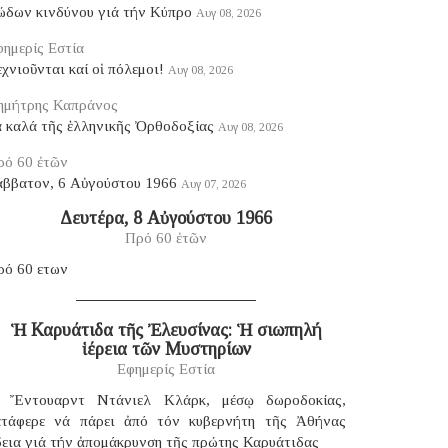
ώδων κινδύνου γιά τήν Κύπρο
Αυγ 08, 2026
ημερίς Εστία
χνιοῦνται καί οἱ πόλεμοι!
Αυγ 08, 2026
ημήτρης Καπράνος
ά καλά τῆς ἑλληνικῆς Ὀρθοδοξίας
Αυγ 08, 2026
ρό 60 ἐτῶν
άββατον, 6 Αὐγούστου 1966
Αυγ 07, 2026
Δευτέρα, 8 Αὐγούστου 1966
Πρό 60 ἐτῶν
ρό 60 ετων
Ἡ Καρυάτιδα τῆς Ἐλευσίνας: Ἡ σιωπηλή
ἱέρεια τῶν Μυστηρίων
Εφημερίς Εστία
 Ἔντουαρντ Ντάνιελ Κλάρκ, μέσῳ δωροδοκίας,
ατάφερε νά πάρει ἀπό τόν κυβερνήτη τῆς Ἀθήνας
δεια γιά τήν ἀπομάκρυνση τῆς πρώτης Καρυάτιδας