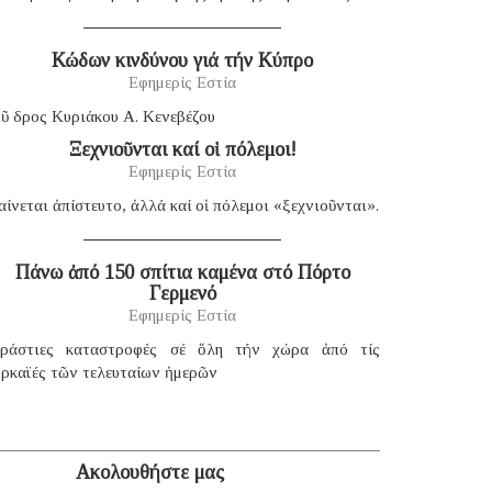
Κώδων κινδύνου γιά τήν Κύπρο
Εφημερίς Εστία
ῦ δρος Κυριάκου Α. Κενεβέζου
Ξεχνιοῦνται καί οἱ πόλεμοι!
Εφημερίς Εστία
ίνεται ἀπίστευτο, ἀλλά καί οἱ πόλεμοι «ξεχνιοῦνται».
Πάνω ἀπό 150 σπίτια καμένα στό Πόρτο
Γερμενό
Εφημερίς Εστία
εράστιες καταστροφές σέ ὅλη τήν χώρα ἀπό τίς
υρκαϊές τῶν τελευταίων ἡμερῶν
Ακολουθήστε μας