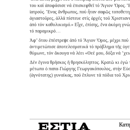
του καί ἀποφάσισε νά ἐπισκεφθεῖ τό Ἅγιον Ὄρος. Ἔμ
ἰατρούς. Ἕνας ἄνθρωπος, πού ἦταν σαφῶς τοποθετη
ἁγιαστοῦρες, ἀλλά πίστευε στίς ἀρχές τοῦ Χριστι
ἀπό τόν καθολικισμό.» Εἶχε, ἐπίσης, ἕνα ἀκόμη γν
τό παραμικρό…
Ἀφ’ ὅτου ἐπέστρεψε ἀπό τό Ἅγιον Ὄρος, μέχρι πού 
ἀντιμετώπισε ἀποτελεσματικά τό πρόβλημα τῆς ὑγεί
θύμωνε, τόν ἄκουγα νά λέει «Θεέ μου, δόξα νά ’χει
Δέν ἔγινα θρῆσκος ἤ θρησκόληπτος. Κρατῶ κι ἐγώ τ
μέτωπο ὁ παπα-Γιώργης Γεωργακόπουλος, στήν Εὐαγ
(ἁγνότατης) γυναίκας, πού ἔπλυνε τά πόδια τοῦ Χ
Κατη