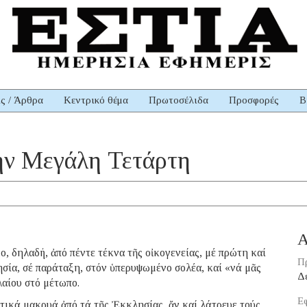
ις / Άρθρα
Κεντρικό θέμα
Πρωτοσέλιδα
Προσφορές
Β
 τήν Μεγάλη Τετάρτη
Α
, δηλαδή, ἀπό πέντε τέκνα τῆς οἰκογενείας, μέ πρώτη καί
Π
σία, σέ παράταξη, στόν ὑπερυψωμένο σολέα, καί «νά μᾶς
Δ
λαίου στό μέτωπο.
Εφ
ιτικά μακρυά ἀπό τά τῆς Ἐκκλησίας, ἄν καί λάτρευε τούς