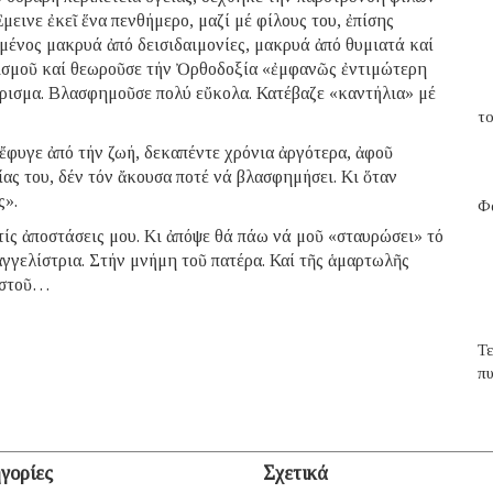
εινε ἐκεῖ ἕνα πενθήμερο, μαζί μέ φίλους του, ἐπίσης
μένος μακρυά ἀπό δεισιδαιμονίες, μακρυά ἀπό θυμιατά καί
ανισμοῦ καί θεωροῦσε τήν Ὀρθοδοξία «ἐμφανῶς ἐντιμώτερη
ώρισμα. Βλασφημοῦσε πολύ εὔκολα. Κατέβαζε «καντήλια» μέ
το
ἔφυγε ἀπό τήν ζωή, δεκαπέντε χρόνια ἀργότερα, ἀφοῦ
ας του, δέν τόν ἄκουσα ποτέ νά βλασφημήσει. Κι ὅταν
ς».
Φα
ίς ἀποστάσεις μου. Κι ἀπόψε θά πάω νά μοῦ «σταυρώσει» τό
γελίστρια. Στήν μνήμη τοῦ πατέρα. Καί τῆς ἁμαρτωλῆς
ριστοῦ…
Τ
π
γορίες
Σχετικά