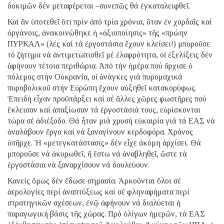
δοκιμῶν δέν μεταφέρεται –συνεπῶς θά ἐγκαταλειφθεῖ.
Καί ἄν ὑποτεθεῖ ὅτι πρίν ἀπό τρία χρόνια, ὅταν ἐν χορδαῖς καί
ὀργάνοις, ἀνακοινώθηκε ἡ «ἀξιοποίησις» τῆς «πρώην
ΠΥΡΚΑΛ» (λές καί τά ἐργοστάσια ἔχουν κλείσει!) μποροῦσε
τό ζήτημα νά ἀντιμετωπισθεῖ μέ ἐλαφρότητα, οἱ ἐξελίξεις δέν
ἀφήνουν τέτοια περιθώρια. Ἀπό τήν ἡμέρα πού ἄρχισε ὁ
πόλεμος στήν Οὐκρανία, οἱ ἀνάγκες γιά πυρομαχικά
πυροβολικοῦ στήν Εὐρώπη ἔχουν αὐξηθεῖ κατακορύφως.
Ἐπειδή εἶχαν προϋπάρξει καί σέ ἄλλες χῶρες φωστῆρες πού
ἔκλεισαν καί ἀπαξίωσαν τά ἐργοστάσιά τους, εὑρίσκονται
τώρα σέ ἀδιέξοδο. Θά ἦταν μιά χρυσή εὐκαιρία γιά τά ΕΑΣ νά
ἀναλάβουν ἔργα καί νά ξαναγίνουν κερδοφόρα. Χρόνος
ὑπῆρχε. Ἡ «μετεγκατάστασις» δέν εἶχε ἀκόμη ἀρχίσει. Θά
μποροῦσε νά ἀκυρωθεῖ, ἤ ἔστω νά ἀναβληθεῖ, ὥστε τά
ἐργοστάσια νά ξαναρχίσουν νά δουλεύουν.
Κανείς ὅμως δέν ἔδωσε σημασία. Ἀρκοῦνται ὅλοι σέ
ἀερολογίες περί ἀναπτύξεως καί σέ φληναφήματα περί
στρατηγικῶν σχέσεων, ἐνῷ ἀφήνουν νά διαλύεται ἡ
παραγωγική βάσις τῆς χώρας. Πρό ὀλίγων ἡμερῶν, τά ΕΑΣ