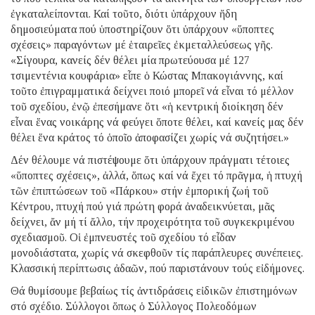
ἐγκαταλείπονται. Καί τοῦτο, διότι ὑπάρχουν ἤδη
δημοσιεύματα πού ὑποστηρίζουν ὅτι ὑπάρχουν «ὕποπτες
σχέσεις» παραγόντων μέ ἑταιρεῖες ἐκμεταλλεύσεως γῆς.
«Σίγουρα, κανείς δέν θέλει μία πρωτεύουσα μέ 127
τσιμεντένια κουφάρια» εἶπε ὁ Κώστας Μπακογιάννης, καί
τοῦτο ἐπιγραμματικά δείχνει ποιό μπορεῖ νά εἶναι τό μέλλον
τοῦ σχεδίου, ἐνῷ ἐπεσήμανε ὅτι «ἡ κεντρική διοίκηση δέν
εἶναι ἕνας νοικάρης νά φεύγει ὅποτε θέλει, καί κανείς μας δέν
θέλει ἕνα κράτος τό ὁποῖο ἀποφασίζει χωρίς νά συζητήσει.»
Δέν θέλουμε νά πιστέψουμε ὅτι ὑπάρχουν πράγματι τέτοιες
«ὕποπτες σχέσεις», ἀλλά, ὅπως καί νά ἔχει τό πρᾶγμα, ἡ πτυχή
τῶν ἐπιπτώσεων τοῦ «Πάρκου» στήν ἐμπορική ζωή τοῦ
Κέντρου, πτυχή πού γιά πρώτη φορά ἀναδεικνύεται, μᾶς
δείχνει, ἄν μή τί ἄλλο, τήν προχειρότητα τοῦ συγκεκριμένου
σχεδιασμοῦ. Οἱ ἐμπνευστές τοῦ σχεδίου τό εἶδαν
μονοδιάστατα, χωρίς νά σκεφθοῦν τίς παράπλευρες συνέπειες.
Κλασσική περίπτωσις ἀδαῶν, πού παριστάνουν τούς εἰδήμονες.
Θά θυμίσουμε βεβαίως τίς ἀντιδράσεις εἰδικῶν ἐπιστημόνων
στό σχέδιο. Σύλλογοι ὅπως ὁ Σύλλογος Πολεοδόμων