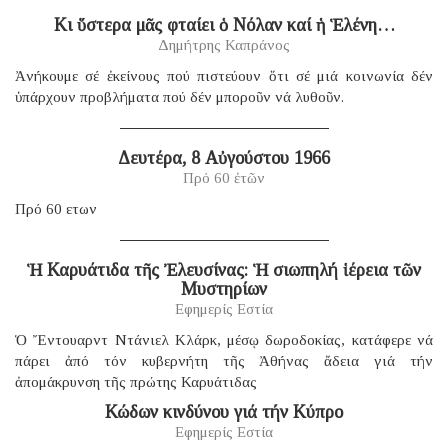
Κι ὕστερα μᾶς φταίει ὁ Νόλαν καί ἡ Ἑλένη…
Δημήτρης Καπράνος
Ἀνήκουμε σέ ἐκείνους πού πιστεύουν ὅτι σέ μιά κοινωνία δέν
ὑπάρχουν προβλήματα πού δέν μποροῦν νά λυθοῦν.
Δευτέρα, 8 Αὐγούστου 1966
Πρό 60 ἐτῶν
Πρό 60 ετων
Ἡ Καρυάτιδα τῆς Ἐλευσίνας: Ἡ σιωπηλή ἱέρεια τῶν
Μυστηρίων
Εφημερίς Εστία
Ὁ Ἔντουαρντ Ντάνιελ Κλάρκ, μέσῳ δωροδοκίας, κατάφερε νά
πάρει ἀπό τόν κυβερνήτη τῆς Ἀθήνας ἄδεια γιά τήν
ἀπομάκρυνση τῆς πρώτης Καρυάτιδας
Κώδων κινδύνου γιά τήν Κύπρο
Εφημερίς Εστία