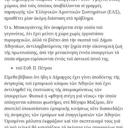
χώρους ἀπό τούς ὁποίους ἀποβάλλονται οἱ γραμμές
παραγωγῆς τῶν Ἑλληνικῶν Ἀμυντικῶν Συστημάτων (ΕΑΣ),
προσθέτει μίαν ἀκόμη διάσταση στό πρόβλημα.
Ὁ κ. Μπακογιάννης δέν ἀναφέρεται στήν οὐσία τοῦ
γεγονότος, ὅτι ἔχει μείνει ἡ χώρα χωρίς ἐργοστάσιο
πυρομαχικῶν, ἀλλά τό βλέπει ἀπό τήν σκοπιά τοῦ Δήμου
Ἀθηναίων, ἀντιλαμβανόμενος τήν ζημία στήν οἰκονομική ζωή
τῆς πρωτευούσης, ἀπό τήν μετακίνηση ἐννέα ὑπουργείων τά
ὁποῖα σήμερα εὑρίσκονται ἐντός τοῦ ἀστικοῦ ἱστοῦ της.
τοῦ Εὐθ. Π. Πέτρου
Εἴμεθα βέβαιοι ὅτι ἤδη ὁ Δήμαρχος ἔχει γίνει ἀποδέκτης τῆς
ἀνησυχίας τοῦ ἐμπορικοῦ κόσμου τῶν Ἀθηνῶν πού ἔχει
ἀντιληφθεῖ τίς ἐπιπτώσεις τῆς ἀπομακρύνσεως τῶν
ὑπουργείων. Φυσικά ἡ «φθηνή στέγη γιά νέους» τήν ὁποία
ὑπόσχονται κάποιοι φωστῆρες στό Μέγαρο Μαξίμου, δέν
ἀποτελεῖ ὑποκατάστατο ἐμπορικῆς κινήσεως οὔτε διασκεδάζει
τίς ἀνησυχίες τῶν ἐμπόρων καί ἐπαγγελματιῶν τῶν Ἀθηνῶν.
Ὁρισμένοι μάλιστα ἐκφράζουν καί τόν σκεπτικισμό τους γιά
τό ποῦ τελικά θά καταλήξουν τά ἀκίνητα τῶν ὑπουργείων πού