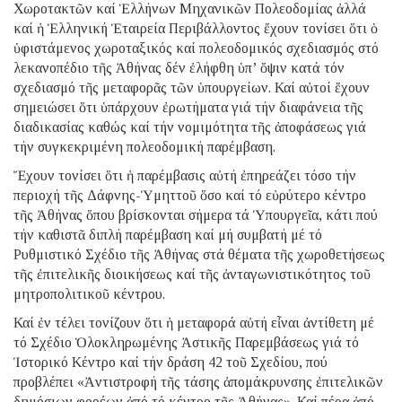
Χωροτακτῶν καί Ἑλλήνων Μηχανικῶν Πολεοδομίας ἀλλά
καί ἡ Ἑλληνική Ἑταιρεία Περιβάλλοντος ἔχουν τονίσει ὅτι ὁ
ὑφιστάμενος χωροταξικός καί πολεοδομικός σχεδιασμός στό
λεκανοπέδιο τῆς Ἀθήνας δέν ἐλήφθη ὑπ’ ὄψιν κατά τόν
σχεδιασμό τῆς μεταφορᾶς τῶν ὑπουργείων. Καί αὐτοί ἔχουν
σημειώσει ὅτι ὑπάρχουν ἐρωτήματα γιά τήν διαφάνεια τῆς
διαδικασίας καθώς καί τήν νομιμότητα τῆς ἀποφάσεως γιά
τήν συγκεκριμένη πολεοδομική παρέμβαση.
Ἔχουν τονίσει ὅτι ἡ παρέμβασις αὐτή ἐπηρεάζει τόσο τήν
περιοχή τῆς Δάφνης-Ὑμηττοῦ ὅσο καί τό εὐρύτερο κέντρο
τῆς Ἀθήνας ὅπου βρίσκονται σήμερα τά Ὑπουργεῖα, κάτι πού
τήν καθιστᾶ διπλή παρέμβαση καί μή συμβατή μέ τό
Ρυθμιστικό Σχέδιο τῆς Ἀθήνας στά θέματα τῆς χωροθετήσεως
τῆς ἐπιτελικῆς διοικήσεως καί τῆς ἀνταγωνιστικότητος τοῦ
μητροπολιτικοῦ κέντρου.
Καί ἐν τέλει τονίζουν ὅτι ἡ μεταφορά αὐτή εἶναι ἀντίθετη μέ
τό Σχέδιο Ὁλοκληρωμένης Ἀστικῆς Παρεμβάσεως γιά τό
Ἱστορικό Κέντρο καί τήν δράση 42 τοῦ Σχεδίου, πού
προβλέπει «Ἀντιστροφή τῆς τάσης ἀπομάκρυνσης ἐπιτελικῶν
δημόσιων φορέων ἀπό τό κέντρο τῆς Ἀθήνας». Καί πέρα ἀπό