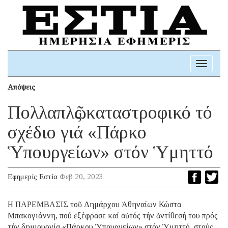
Toggle
navigati
Απόψεις
Πολλαπλῶς καταστροφικό τό
σχέδιο γιά «Πάρκο
Ὑπουργείων» στόν Ὑμηττό
Εφημερίς Εστία
Φεβ 20, 2023
Η ΠΑΡΕΜΒΑΣΙΣ τοῦ Δημάρχου Ἀθηναίων Κώστα
Μπακογιάννη, πού ἐξέφρασε καί αὐτός τήν ἀντίθεσή του πρός
τήν δημιουργία «Πάρκου Ὑπουργείων» στόν Ὑμηττό, στούς