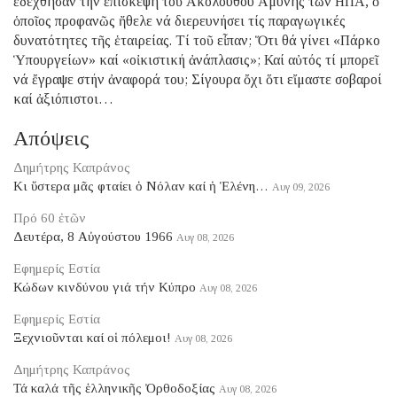
ἐδέχθησαν τήν ἐπίσκεψη τοῦ Ἀκολούθου Ἀμύνης τῶν ΗΠΑ, ὁ
ὁποῖος προφανῶς ἤθελε νά διερευνήσει τίς παραγωγικές
δυνατότητες τῆς ἑταιρείας. Τί τοῦ εἶπαν; Ὅτι θά γίνει «Πάρκο
Ὑπουργείων» καί «οἰκιστική ἀνάπλασις»; Καί αὐτός τί μπορεῖ
νά ἔγραψε στήν ἀναφορά του; Σίγουρα ὄχι ὅτι εἴμαστε σοβαροί
καί ἀξιόπιστοι…
Απόψεις
Δημήτρης Καπράνος
Κι ὕστερα μᾶς φταίει ὁ Νόλαν καί ἡ Ἑλένη…
Αυγ 09, 2026
Πρό 60 ἐτῶν
Δευτέρα, 8 Αὐγούστου 1966
Αυγ 08, 2026
Εφημερίς Εστία
Κώδων κινδύνου γιά τήν Κύπρο
Αυγ 08, 2026
Εφημερίς Εστία
Ξεχνιοῦνται καί οἱ πόλεμοι!
Αυγ 08, 2026
Δημήτρης Καπράνος
Τά καλά τῆς ἑλληνικῆς Ὀρθοδοξίας
Αυγ 08, 2026