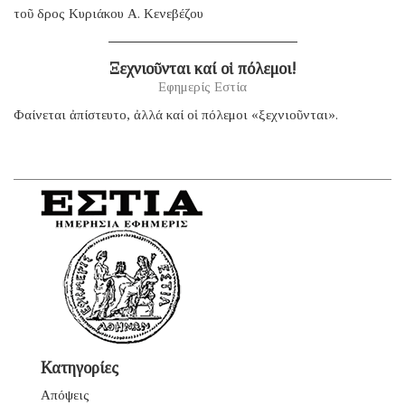
τοῦ δρος Κυριάκου Α. Κενεβέζου
Ξεχνιοῦνται καί οἱ πόλεμοι!
Εφημερίς Εστία
Φαίνεται ἀπίστευτο, ἀλλά καί οἱ πόλεμοι «ξεχνιοῦνται».
Κατηγορίες
Απόψεις