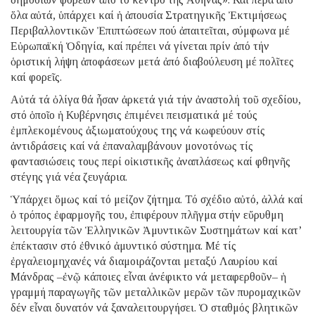
ὅλα αὐτά, ὑπάρχει καί ἡ ἀπουσία Στρατηγικῆς Ἐκτιμήσεως
Περιβαλλοντικῶν Ἐπιπτώσεων πού ἀπαιτεῖται, σύμφωνα μέ
Εὐρωπαϊκή Ὁδηγία, καί πρέπει νά γίνεται πρίν ἀπό τήν
ὁριστική λήψη ἀποφάσεων μετά ἀπό διαβούλευση μέ πολῖτες
καί φορεῖς.
Αὐτά τά ὀλίγα θά ἦσαν ἀρκετά γιά τήν ἀναστολή τοῦ σχεδίου,
στό ὁποῖο ἡ Κυβέρνησις ἐπιμένει πεισματικά μέ τούς
ἐμπλεκομένους ἀξιωματούχους της νά κωφεύουν στίς
ἀντιδράσεις καί νά ἐπαναλαμβάνουν μονοτόνως τίς
φαντασιώσεις τους περί οἰκιστικῆς ἀναπλάσεως καί φθηνῆς
στέγης γιά νέα ζευγάρια.
Ὑπάρχει ὅμως καί τό μείζον ζήτημα. Τό σχέδιο αὐτό, ἀλλά καί
ὁ τρόπος ἐφαρμογῆς του, ἐπιφέρουν πλῆγμα στήν εὔρυθμη
λειτουργία τῶν Ἑλληνικῶν Ἀμυντικῶν Συστημάτων καί κατ’
ἐπέκτασιν στό ἐθνικό ἀμυντικό σύστημα. Μέ τίς
ἐργαλειομηχανές νά διαμοιράζονται μεταξύ Λαυρίου καί
Μάνδρας –ἐνῷ κάποιες εἶναι ἀνέφικτο νά μεταφερθοῦν– ἡ
γραμμή παραγωγῆς τῶν μεταλλικῶν μερῶν τῶν πυρομαχικῶν
δέν εἶναι δυνατόν νά ξαναλειτουργήσει. Ὁ σταθμός βλητικῶν